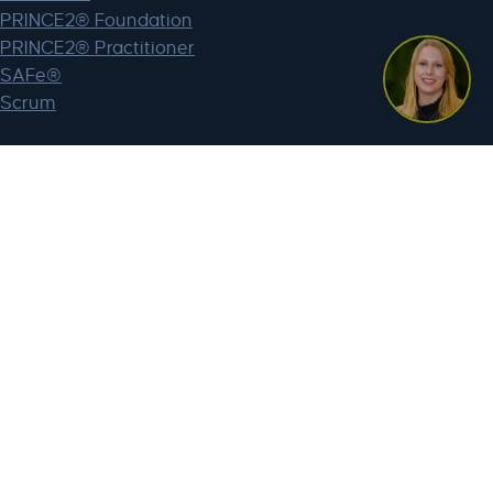
PRINCE2® Foundation
PRINCE2® Practitioner
SAFe®
Scrum
Webshop
Mijn account
BTW vrijstelling
Registreer voor een bedrijfsaccount
Lagant
Over Lagant
Duurzaamheid bij Lagant
Werken bij Lagant
Contact en locaties
FAQ en support
Privacy & cookies