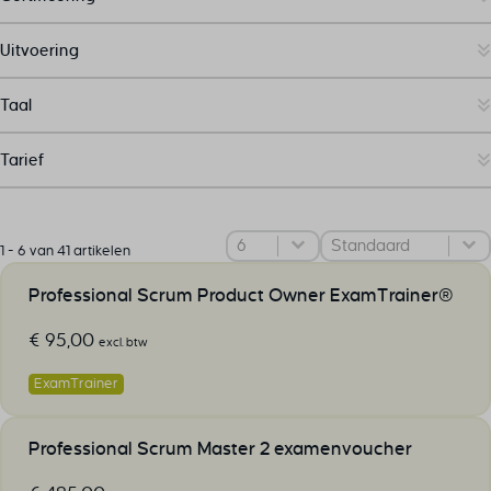
Uitvoering
Taal
Tarief
Select number per page
Sorteer
Sort content
1 - 6 van 41 artikelen
Professional Scrum Product Owner ExamTrainer®
€
95,00
excl. btw
ExamTrainer
Professional Scrum Master 2 examenvoucher