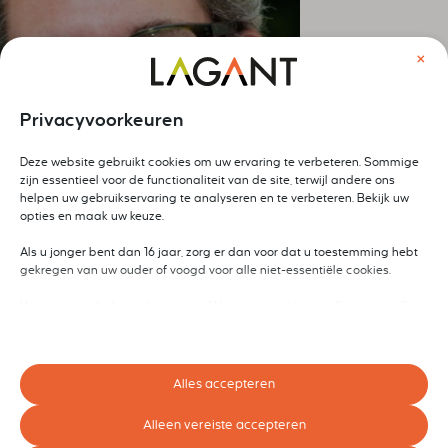
×
Privacyvoorkeuren
Deze website gebruikt cookies om uw ervaring te verbeteren. Sommige
zijn essentieel voor de functionaliteit van de site, terwijl andere ons
helpen uw gebruikservaring te analyseren en te verbeteren. Bekijk uw
opties en maak uw keuze.
Als u jonger bent dan 16 jaar, zorg er dan voor dat u toestemming hebt
Orlando Heijmerink
gekregen van uw ouder of voogd voor alle niet-essentiële cookies.
Gemiddelde reviewscore 9
Uw privacy is belangrijk voor ons. U kunt uw cookie-instellingen op elk
moment aanpassen. Voor meer informatie over hoe wij gegevens
gebruiken, lees ons privacybeleid. U kunt uw voorkeuren op elk moment
wijzigen door op de instellingenknop hieronder te klikken.
"Fijne deskundige trainer"
Alles accepteren
Houd er rekening mee dat als u ervoor kiest bepaalde soorten cookies
"Duidelijke training en uitleg"
uit te schakelen, dit uw ervaring op de site en de services die wij kunnen
Alleen vereiste accepteren
aanbieden, kan beïnvloeden.