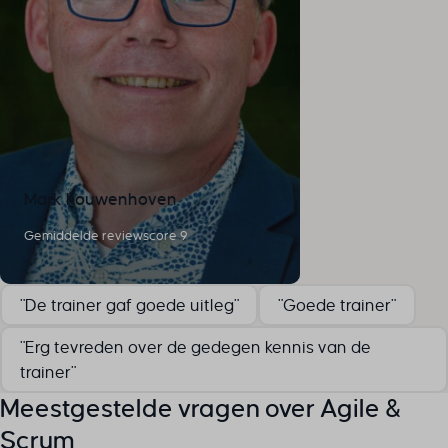
cookieyes-other
cookieyes-performance
cookieyesID
csmm_menu
ext_name
hsoffset_*
i18next
Mark Kouwenhoven
li_adsId
Gemiddelde reviewscore 9
li_fat_id
MicrosoftApplicationsTelemetryDeviceId
MicrosoftApplicationsTelemetryFirstLaunchTime
"De trainer gaf goede uitleg"
"Goede trainer"
perf_*
"Erg tevreden over de gedegen kennis van de
ph_*_posthog
trainer"
sc_applied_coupon_profile_id
Meestgestelde vragen over Agile &
SLO_GWPT_Show_Hide_tmp
Scrum
SLO_wptGlobTipTmp