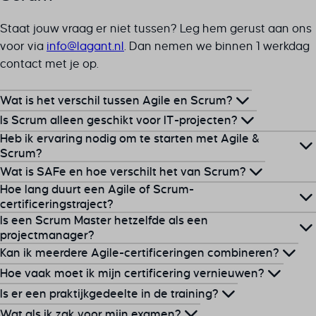
SSID
Staat jouw vraag er niet tussen? Leg hem gerust aan ons
ssm_au_c
voor via
ln.tnagal@ofni
. Dan nemen we binnen 1 werkdag
TSVB_UID
contact met je op.
ws_form_*_hash
ws_form_debug_height
Wat is het verschil tussen Agile en Scrum?
x_favorite_ids__product
Is Scrum alleen geschikt voor IT-projecten?
Agile is een bredere filosofie en werkwijze, terwijl Scrum
zero-chakra-ui-color-mode
Heb ik ervaring nodig om te starten met Agile &
een specifiek framework is binnen Agile.
Nee, Scrum wordt in allerlei sectoren toegepast, zoals
Scrum?
marketing, HR en operations.
Wat is SAFe en hoe verschilt het van Scrum?
Nee, voor basisniveau trainingen is geen ervaring nodig.
Hoe lang duurt een Agile of Scrum-
SAFe helpt bij het opschalen van Agile werken binnen
certificeringstraject?
Is een Scrum Master hetzelfde als een
grote organisaties, terwijl Scrum gericht is op teams.
Afhankelijk van de training kun je binnen enkele weken
projectmanager?
certificeren.
Kan ik meerdere Agile-certificeringen combineren?
Nee, een Scrum Master faciliteert het team en
Hoe vaak moet ik mijn certificering vernieuwen?
optimaliseert processen, terwijl een projectmanager de
Ja, veel professionals behalen zowel Scrum als AgilePM
Is er een praktijkgedeelte in de training?
gehele projectstructuur beheert.
of SAFe voor een brede Agile kennis.
Sommige certificeringen zoals SAFe vereisen
Wat als ik zak voor mijn examen?