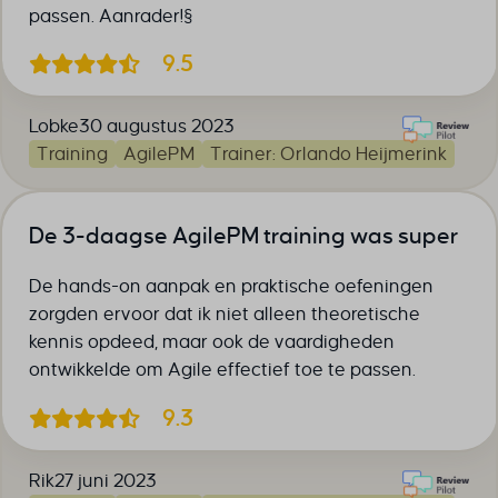
passen. Aanrader!§
9.5
Lobke
30 augustus 2023
Training
AgilePM
Trainer: Orlando Heijmerink
De 3-daagse AgilePM training was super
De hands-on aanpak en praktische oefeningen
zorgden ervoor dat ik niet alleen theoretische
kennis opdeed, maar ook de vaardigheden
ontwikkelde om Agile effectief toe te passen.
9.3
Rik
27 juni 2023