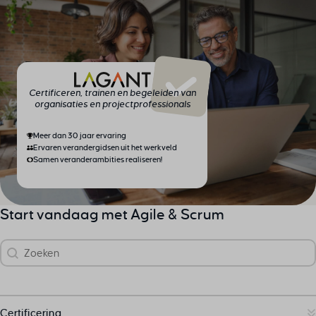
Certificeren, trainen en begeleiden van
organisaties en projectprofessionals
Meer dan 30 jaar ervaring
Ervaren verandergidsen uit het werkveld
Samen veranderambities realiseren!
Start vandaag met Agile & Scrum
Zoek
Search content
Certificering