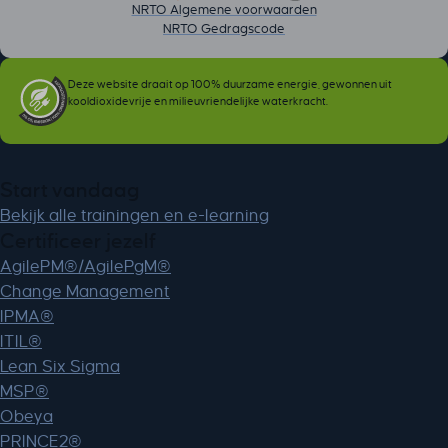
NRTO Algemene voorwaarden
NRTO Gedragscode
Deze website draait op 100% duurzame energie, gewonnen uit
kooldioxidevrije en milieuvriendelijke waterkracht.
Start vandaag
Bekijk alle trainingen en e-learning
Certificeer jezelf
AgilePM®/AgilePgM®
Change Management
IPMA®
ITIL®
Lean Six Sigma
MSP®
Obeya
PRINCE2®