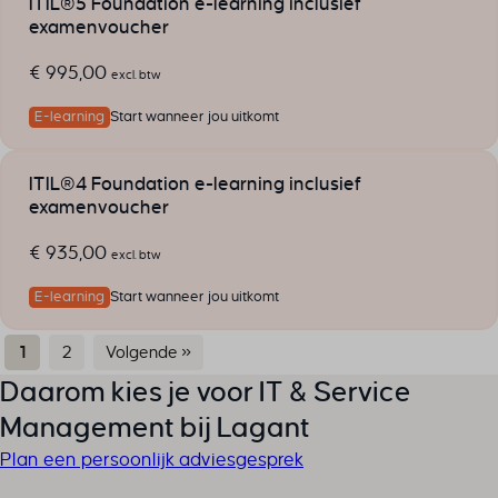
ITIL®5 Foundation e-learning inclusief
examenvoucher
€
995,00
excl. btw
E-learning
Start wanneer jou uitkomt
ITIL®4 Foundation e-learning inclusief
examenvoucher
€
935,00
excl. btw
E-learning
Start wanneer jou uitkomt
1
2
Volgende »
Daarom kies je voor IT & Service
Management bij Lagant
Plan een persoonlijk adviesgesprek