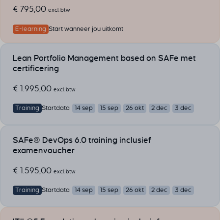
€
795,00
excl. btw
E-learning
Start wanneer jou uitkomt
Lean Portfolio Management based on SAFe met
certificering
€
1.995,00
excl. btw
Training
Startdata
14 sep
15 sep
26 okt
2 dec
3 dec
SAFe® DevOps 6.0 training inclusief
examenvoucher
€
1.595,00
excl. btw
Training
Startdata
14 sep
15 sep
26 okt
2 dec
3 dec