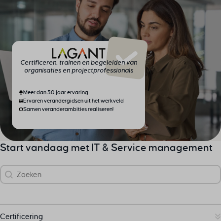
Certificeren, trainen en begeleiden van
organisaties en projectprofessionals
Meer dan 30 jaar ervaring
Ervaren verandergidsen uit het werkveld
Samen veranderambities realiseren!
Start vandaag met IT & Service management
Zoek
Search content
Certificering