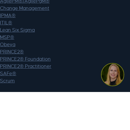
AgilePM®/AgilePgM®
Change Management
IPMA®
ITIL®
Lean Six Sigma
MSP®
Obeya
PRINCE2®
PRINCE2® Foundation
PRINCE2® Practitioner
SAFe®
Scrum
Webshop
Mijn account
BTW vrijstelling
Registreer voor een bedrijfsaccount
Lagant