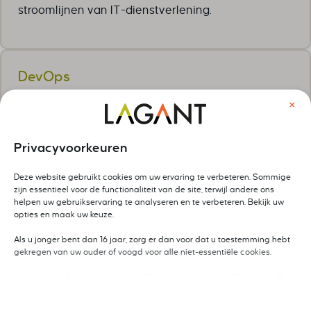
stroomlijnen van IT-dienstverlening.
DevOps
👉 Brug tussen development en
×
operations
Privacyvoorkeuren
DevOps-methodieken verbeteren samenwerking,
automatisering en continue levering van software
Deze website gebruikt cookies om uw ervaring te verbeteren. Sommige
zijn essentieel voor de functionaliteit van de site, terwijl andere ons
binnen IT-teams.
helpen uw gebruikservaring te analyseren en te verbeteren. Bekijk uw
opties en maak uw keuze.
Als u jonger bent dan 16 jaar, zorg er dan voor dat u toestemming hebt
Dit zijn jouw verandergidsen
gekregen van uw ouder of voogd voor alle niet-essentiële cookies.
Maak kennis met het team
Uw privacy is belangrijk voor ons. U kunt uw cookie-instellingen op elk
moment aanpassen. Voor meer informatie over hoe wij gegevens
gebruiken, lees ons privacybeleid. U kunt uw voorkeuren op elk moment