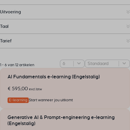
Uitvoering
Taal
Tarief
Select number per page
Sorteer
Sort content
1 - 6 van 12 artikelen
AI Fundamentals e-learning (Engelstalig)
€
595,00
excl. btw
E-learning
Start wanneer jou uitkomt
Generative AI & Prompt-engineering e-learning
(Engelstalig)