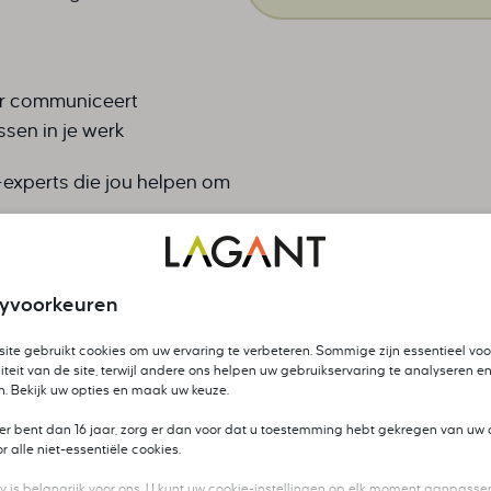
ver communiceert
sen in je werk
-experts die jou helpen om
den
Stel jouw vraag over Leiderschap & Vaardig
cyvoorkeuren
ite gebruikt cookies om uw ervaring te verbeteren. Sommige zijn essentieel voo
Interessante training en op een leuke manier
iteit van de site, terwijl andere ons helpen uw gebruikservaring te analyseren en
n. Bekijk uw opties en maak uw keuze.
gegeven. Wellicht zou het wel goed zijn om af
en toe iets meer op de structuur terug te grijpen:
ger bent dan 16 jaar, zorg er dan voor dat u toestemming hebt gekregen van uw 
 alle niet-essentiële cookies.
We bespreken nu dit model, dat hoort in dit
onderwerp en in deze fase van de training.
y is belangrijk voor ons. U kunt uw cookie-instellingen op elk moment aanpassen