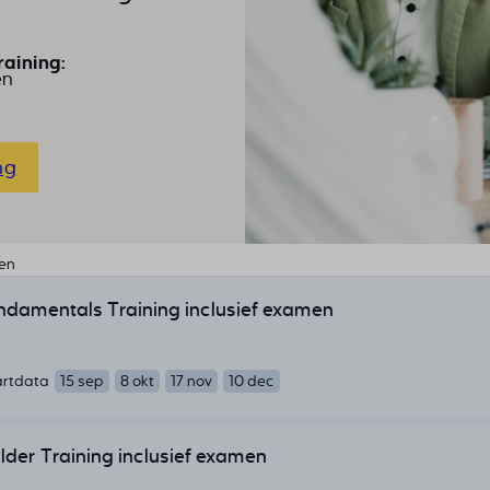
aining:
en
ng
len
damentals Training inclusief examen
artdata
15 sep
8 okt
17 nov
10 dec
lder Training inclusief examen