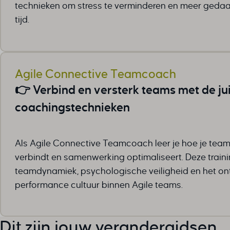
Deze c
_clck
technieken om stress te verminderen en meer gedaan
PHPSES
rank_ma
categor
_fbc
tijd.
session
sbjs_cur
_fbp
tz
sbjs_cu
_gcl_au
__even
unique_
sbjs_firs
_gcl_a
_dd_s
woocom
sbjs_fir
Agile Connective Teamcoach
_gcl_gs
_gcl_ag
woocom
sbjs_mi
👉 Verbind en versterk teams met de ju
interco
*_mode
wordpre
sbjs_se
mailerl
7eee28
coachingstechnieken
wordpre
sbjs_ud
mailerl
amp_*
wp_lan
tk_ai
mailerl
av_lang
wp_woo
tk_qs
Als Agile Connective Teamcoach leer je hoe je tea
SID
av_tunn
wp-sett
x_logge
verbindt en samenwerking optimaliseert. Deze trainin
brf-unl
wp-sett
teamdynamiek, psychologische veiligheid en het on
cky-act
performance cultuur binnen Agile teams.
cky-con
cookies
cookiey
Dit zijn jouw verandergidsen