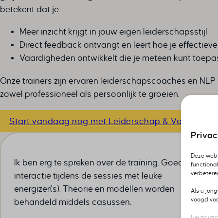
betekent dat je:
Meer inzicht krijgt in jouw eigen leiderschapsstijl
Direct feedback ontvangt en leert hoe je effectie
Vaardigheden ontwikkelt die je meteen kunt toepas
Onze trainers zijn ervaren leiderschapscoaches en NLP
zowel professioneel als persoonlijk te groeien.
Start vandaag nog met Leiderschap & Vaardighe
Priva
Deze webs
Ik ben erg te spreken over de training. Goede
functional
verbetere
interactie tijdens de sessies met leuke
energizer(s). Theorie en modellen worden
Als u jon
voogd voor
behandeld middels casussen.
Uw privac