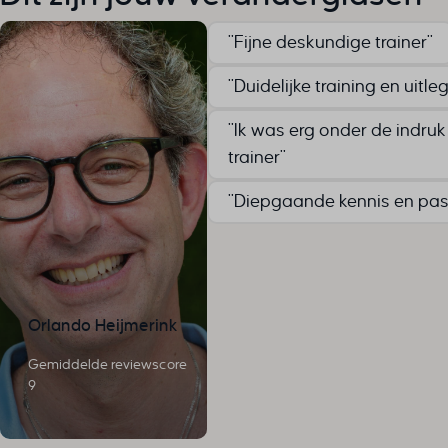
cookiey
cookiey
"Fijne deskundige trainer"
cookiey
"Duidelijke training en uitleg
cookiey
cookiey
"Ik was erg onder de indruk
cookiey
trainer"
csmm_
"Diepgaande kennis en pas
ext_na
hsoffset
i18next
li_adsId
li_fat_id
Orlando Heijmerink
Microso
Gemiddelde reviewscore
Microso
9
perf_*
ph_*_p