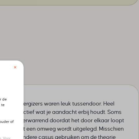
×
heden
r de
De energizers waren leuk tussendoor. Heel
 te
interactief wat je aandacht erbij houdt. Soms
wat verwarrend doordat het door elkaar loopt
ouder of
of met een omweg wordt uitgelegd. Misschien
een andere casus gebruiken om de theorie
. Voor