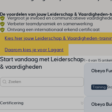
De voordelen van jouw Leiderschap & Vaardigheden-tr
Vergroot je invloed en communicatieve vaardighed
Verbeter teamdynamiek en samenwerking
Ontvang een internationaal erkend certificaat
Kies hier jouw Leiderschap & Vaardigheden-traini
Daarom kies je voor Lagant
Start vandaag met Leiderschap
1 - 6 van 15 artike
& vaardigheden
Obeya Fun
Zoek
Search content
Training
St
Certificering
Obeya Bui