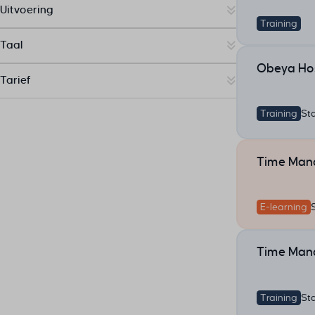
Uitvoering
Training
Taal
Obeya Hos
Tarief
Training
St
Time Mana
E-learning
Time Mana
Training
St