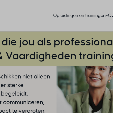
Opleidingen en trainingen
Ov
s die jou als profession
 Vaardigheden training
hikken niet alleen
er sterke
 begeleidt,
ilt communiceren,
pact te vergroten.