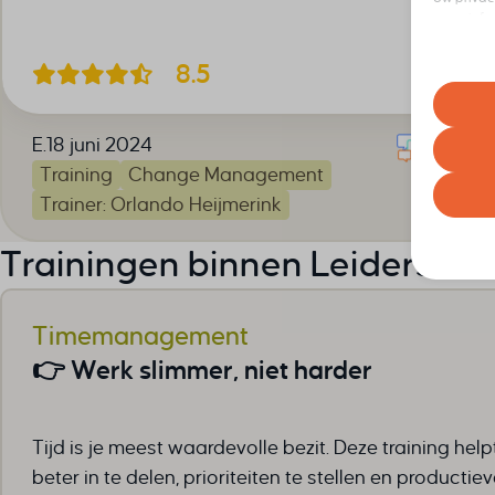
meer info
elk momen
8.5
Houd er r
ervaring 
E.
18 juni 2024
Essent
Training
Change Management
Essenti
werkin
Trainer: Orlando Heijmerink
volgen
Trainingen binnen Leidersch
Analy
Statist
asenha
bezoek
cb_sess
Timemanagement
cookiey
Marke
👉 Werk slimmer, niet harder
googtra
Market
_clsk
gepers
interco
_ga
website
interco
Tijd is je meest waardevolle bezit. Deze training helpt
_ga_*
mhcook
beter in te delen, prioriteiten te stellen en productiev
ajs_an
Andere