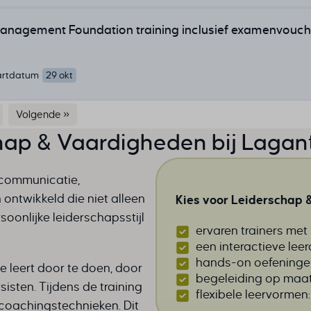
nagement Foundation training inclusief examenvouch
artdatum
29 okt
Volgende »
hap & Vaardigheden bij Lagan
 communicatie,
 ontwikkeld die niet alleen
Kies voor Leiderschap &
oonlijke leiderschapsstijl
ervaren trainers met
een interactieve le
hands-on oefeningen
Je leert door te doen, door
begeleiding op maat,
sisten. Tijdens de training
flexibele leervormen:
 coachingstechnieken. Dit