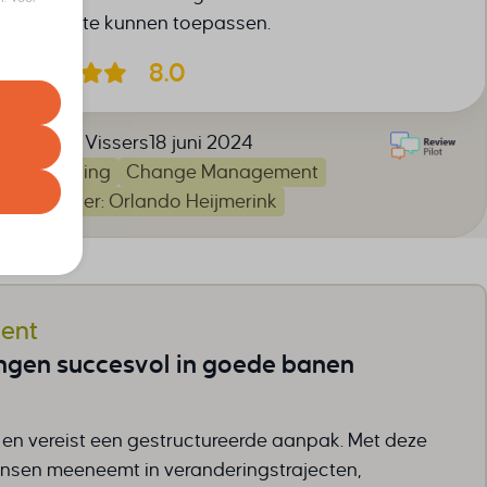
euren op
beter te kunnen toepassen.
8.0
t uw
Romy Vissers
18 juni 2024
Training
Change Management
correcte
gebruiker
Trainer: Orlando Heijmerink
nze
ent
ngen succesvol in goede banen
e
 en vereist een gestructureerde aanpak. Met deze
mensen meeneemt in veranderingstrajecten,