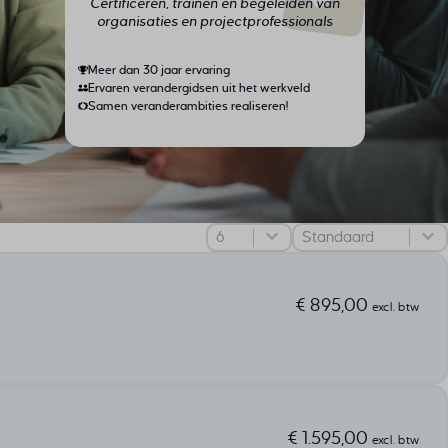
Certificeren, trainen en begeleiden van
organisaties en projectprofessionals
Meer dan 30 jaar ervaring
Ervaren verandergidsen uit het werkveld
Samen veranderambities realiseren!
Sorteer
Select number per page
Sort content
€
895,00
excl. btw
€
1.595,00
excl. btw