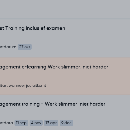
t Training inclusief examen
artdatum
27 okt
gement e-learning Werk slimmer, niet harder
Start wanneer jou uitkomt
gement training – Werk slimmer, niet harder
artdata
11 sep
4 nov
13 apr
9 dec