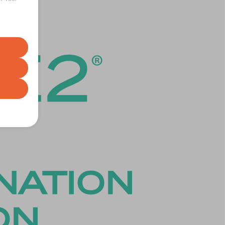
euren op
t uw
correcte
gebruiker
nze
e