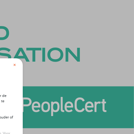
×
r de
 te
ouder of
. Voor