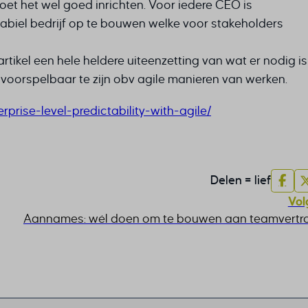
e moet het wel goed inrichten. Voor iedere CEO is
biel bedrijf op te bouwen welke voor stakeholders
artikel een hele heldere uiteenzetting van wat er nodig i
oorspelbaar te zijn obv agile manieren van werken.
prise-level-predictability-with-agile/
Delen = lief
Vol
Aannames: wél doen om te bouwen aan teamvert