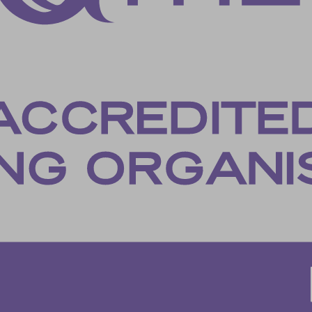
es-analytics
es-functional
es-necessary
es-other
es-performance
esID
menu
me
_*
ftApplicationsTelemetryDeviceId
ftApplicationsTelemetryFirstLaunchTime
osthog