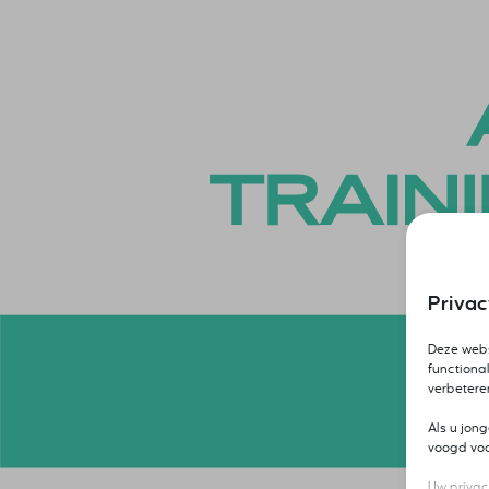
Priva
Deze webs
functional
verbetere
Als u jon
voogd voor
Uw privac