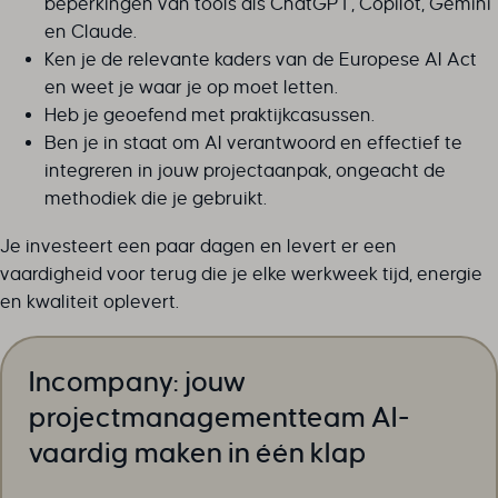
beperkingen van tools als ChatGPT, Copilot, Gemini
en Claude.
cookieyesID
Ken je de relevante kaders van de Europese AI Act
csmm_menu
en weet je waar je op moet letten.
ext_name
Heb je geoefend met praktijkcasussen.
hsoffset_*
Ben je in staat om AI verantwoord en effectief te
i18next
integreren in jouw projectaanpak, ongeacht de
li_adsId
methodiek die je gebruikt.
li_fat_id
Je investeert een paar dagen en levert er een
MicrosoftApplicationsTelemetryDeviceId
vaardigheid voor terug die je elke werkweek tijd, energie
MicrosoftApplicationsTelemetryFirstLaunchTime
en kwaliteit oplevert.
perf_*
ph_*_posthog
sc_applied_coupon_profile_id
Incompany: jouw
SLO_GWPT_Show_Hide_tmp
projectmanagementteam AI-
SLO_wptGlobTipTmp
vaardig maken in één klap
SSID
ssm_au_c