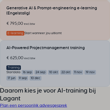
Generative AI & Prompt-engineering e-learning
(Engelstalig)
€
795,00
excl. btw
E-learning
Start wanneer jou uitkomt
AI-Powered Projectmanagement training
€
625,00
excl. btw
Training
Startdata
16 sep
24 sep
10 okt
22 okt
11 nov
19 nov
17 jun
9 sep
10 dec
Daarom kies je voor AI-training bij
Lagant
Plan een persoonlijk adviesgesprek