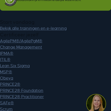
Start vandaag
Bekijk alle trainingen en e-learning
Certificeer jezelf
AgilePM®/AgilePgM®
Change Management
IPMA®
ITIL®
Lean Six Sigma
MSP®
Obeya
PRINCE2®
PRINCE2® Foundation
PRINCE2® Practitioner
SAFe®
Scrum