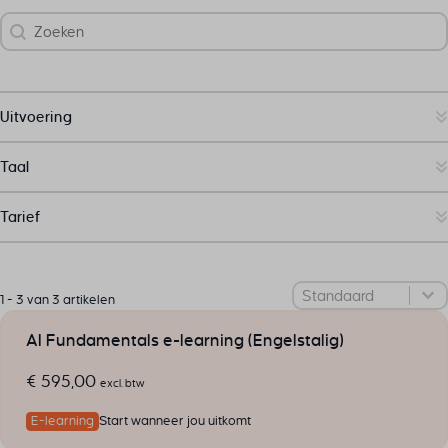
Zoek
Search content
Uitvoering
Taal
Tarief
Sorteer
Sort content
1 - 3 van 3 artikelen
AI Fundamentals e-learning (Engelstalig)
€
595,00
excl. btw
E-learning
Start wanneer jou uitkomt