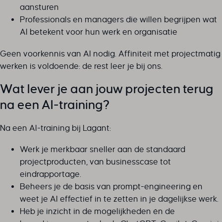
_gcl_gs
aansturen
woocommerce_items_in_cart
sbjs_migrations
_gcl_ag
intercom-device-id-*
Professionals en managers die willen begrijpen wat
wordpress_logged_in_*
sbjs_session
*_mode
AI betekent voor hun werk en organisatie
mailerlite_accepts_marketing
wordpress_test_cookie
sbjs_udata
7eee2858-d3e0-4007-8e38-f94d902144b5
mailerlite_checkout_email
wp_lang
tk_ai
Geen voorkennis van AI nodig. Affiniteit met projectmatig
amp_*
mailerlite_checkout_token
wp_woocommerce_session_*
tk_qs
werken is voldoende: de rest leer je bij ons.
av_lang
SID
wp-settings-*
x_logged_in_user
av_tunnel
Wat lever je aan jouw projecten terug
wp-settings-time-*
brf-unlock-maintenance
na een AI-training?
cky-action
cky-consent
Na een AI-training bij Lagant:
cookiesEnabled
Werk je merkbaar sneller aan de standaard
cookieyes-advertisement
projectproducten, van businesscase tot
cookieyes-analytics
eindrapportage.
cookieyes-functional
Beheers je de basis van prompt-engineering en
cookieyes-necessary
weet je AI effectief in te zetten in je dagelijkse werk.
cookieyes-other
Heb je inzicht in de mogelijkheden én de
cookieyes-performance