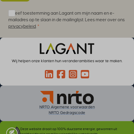
Ik geef toestemming aan Lagant om mijn naam en e-
mailadres op te slaan in de mailinglijst. Lees meer over ons
privacybeleid
.
*
Wij helpen onze klanten hun veranderambities waar te maken.
Connect via LinkedIn
Volg op Facebook
Volg op Instagram
Volg op YouTube
NRTO Algemene voorwaarden
NRTO Gedragscode
Deze website draait op 100% duurzame energie, gewonnen uit
kooldioxidevrije en milieuvriendelijke waterkracht.