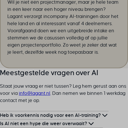
Wil je niet één projectmanager, maar je hele team
TSVB_UID
in één keer naar een hoger niveau brengen?
Lagant verzorgt incompany AI-trainingen door het
ws_form_*_hash
hele land en al interessant vanaf 4 deelnemers.
ws_form_debug_height
Voorafgaand doen we een uitgebreide intake en
x_favorite_ids__product
stemmen we de casussen volledig af op jullie
zero-chakra-ui-color-mode
eigen projectenportfolio. Zo weet je zeker dat wat
je leert, dezelfde week nog toepasbaar is.
Meestgestelde vragen over AI
Staat jouw vraag er niet tussen? Leg hem gerust aan ons
voor via
ln.tnagal@ofni
. Dan nemen we binnen 1 werkdag
contact met je op.
Heb ik voorkennis nodig voor een AI-training?
Is AI niet een hype die weer overwaait?
Voor onze e-learnings is geen voorkennis vereist. Voor de