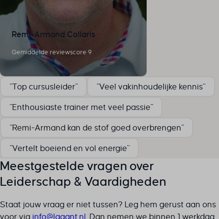
cookieyesID
csmm_menu
Remi-Armand Collaris
ext_name
hsoffset_*
Gemiddelde reviewscore 9
i18next
li_adsId
"Top cursusleider"
"Veel vakinhoudelijke kennis"
li_fat_id
MicrosoftApplicationsTelemetryDeviceId
"Enthousiaste trainer met veel passie"
MicrosoftApplicationsTelemetryFirstLaunchTime
"Remi-Armand kan de stof goed overbrengen"
perf_*
ph_*_posthog
"Vertelt boeiend en vol energie"
sc_applied_coupon_profile_id
Meestgestelde vragen over
SLO_GWPT_Show_Hide_tmp
Leiderschap & Vaardigheden
SLO_wptGlobTipTmp
SSID
Staat jouw vraag er niet tussen? Leg hem gerust aan ons
ssm_au_c
voor via
ln.tnagal@ofni
. Dan nemen we binnen 1 werkdag