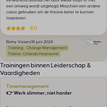
verwarrend doordat het door elkaar loopt of met
een omweg wordt uitgelegd. Misschien een andere
casus gebruiken om de theorie beter te kunnen
toepassen.
8.0
Romy Vissers
18 juni 2024
Training
Change Management
Trainer: Orlando Heijmerink
Trainingen binnen Leiderschap &
Vaardigheden
Timemanagement
👉 Werk slimmer, niet harder