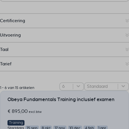
Certificering
Uitvoering
Taal
Tarief
Select number per page
Sorteer
Sort content
1 - 6 van 15 artikelen
Obeya Fundamentals Training inclusief examen
€
895,00
excl. btw
Training
Startdata
15 sep
8 okt
17 nov
10 dec
4 feb
1 apr