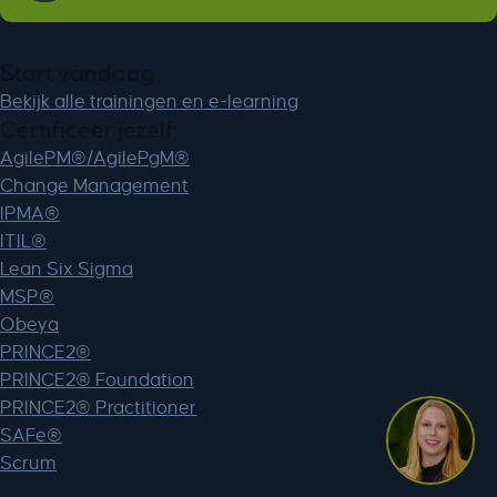
Start vandaag
Bekijk alle trainingen en e-learning
Certificeer jezelf
AgilePM®/AgilePgM®
Change Management
IPMA®
ITIL®
Lean Six Sigma
MSP®
Obeya
PRINCE2®
PRINCE2® Foundation
PRINCE2® Practitioner
SAFe®
Scrum