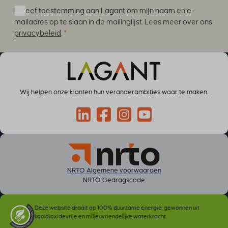
Ik geef toestemming aan Lagant om mijn naam en e-
mailadres op te slaan in de mailinglijst. Lees meer over ons
privacybeleid
.
*
Wij helpen onze klanten hun veranderambities waar te maken.
Connect via LinkedIn
Volg op Facebook
Volg op Instagram
Volg op YouTube
NRTO Algemene voorwaarden
NRTO Gedragscode
Deze website draait op 100% duurzame energie, gewonnen uit
kooldioxidevrije en milieuvriendelijke waterkracht.