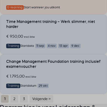
E-learning
Start wanneer jou uitkomt
Time Management training – Werk slimmer, niet
harder
€
950,00
excl. btw
Training
Startdata
11 sep
4 nov
13 apr
9 dec
Change Management Foundation training inclusief
examenvoucher
€
1.795,00
excl. btw
Training
Startdatum
29 okt
1
2
3
Volgende »