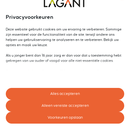
in één ruimte
Privacyvoorkeuren
Obeya is een visuele managementaanpak waarin
Deze website gebruikt cookies om uw ervaring te verbeteren. Sommige
je strategie, doelen en resultaten overzichtelijk bij
zijn essentieel voor de functionaliteit van de site, terwijl andere ons
elkaar brengt. Deze training leert je hoe je met
helpen uw gebruikservaring te analyseren en te verbeteren. Bekijk uw
opties en maak uw keuze.
Obeya transparantie creëert, samenwerking
versterkt en sneller beslissingen neemt. Je ontdekt
Als u jonger bent dan 16 jaar, zorg er dan voor dat u toestemming hebt
hoe teams en stakeholders beter op elkaar
gekregen van uw ouder of voogd voor alle niet-essentiële cookies.
aansluiten en gezamenlijk verantwoordelijkheid
Uw privacy is belangrijk voor ons. U kunt uw cookie-instellingen op elk
nemen voor succes.
moment aanpassen. Voor meer informatie over hoe wij gegevens
gebruiken, lees ons privacybeleid. U kunt uw voorkeuren op elk moment
wijzigen door op de instellingenknop hieronder te klikken.
Alles accepteren
Dit zijn jouw verandergidsen
Houd er rekening mee dat als u ervoor kiest bepaalde soorten cookies
uit te schakelen, dit uw ervaring op de site en de services die wij kunnen
Alleen vereiste accepteren
Maak kennis met het team
aanbieden, kan beïnvloeden.
Voorkeuren opslaan
Essentieel
Essentiële cookies en services bieden basisfunctionaliteit en zijn