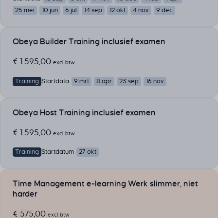
25 mei
10 jun
6 jul
14 sep
12 okt
4 nov
9 dec
Obeya Builder Training inclusief examen
€
1.595,00
excl. btw
Training
Startdata
9 mrt
8 apr
23 sep
16 nov
Obeya Host Training inclusief examen
€
1.595,00
excl. btw
Training
Startdatum
27 okt
Time Management e-learning Werk slimmer, niet
harder
€
575,00
excl. btw