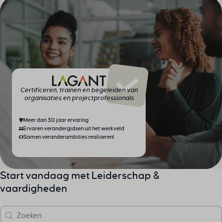
Certificeren, trainen en begeleiden van
organisaties en projectprofessionals
Meer dan 30 jaar ervaring
Ervaren verandergidsen uit het werkveld
Samen veranderambities realiseren!
Start vandaag met Leiderschap &
vaardigheden
Zoek
Search content