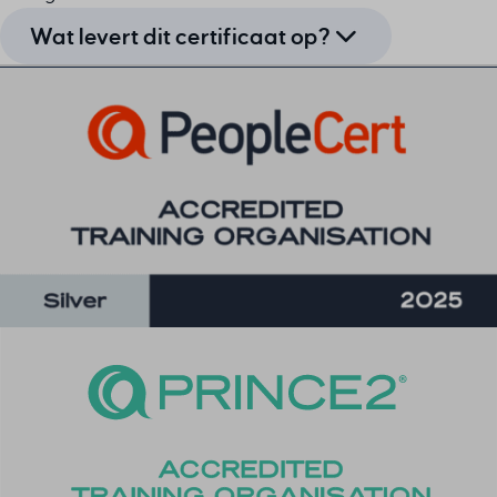
Wat levert dit certificaat op?
Met het AgilePgM Foundation certificaat toon je aan dat
je:
De kernprincipes en concepten van Agile
Programme Management begrijpt
Agile technieken kunt toepassen op programma’s en
veranderinitiatieven
De samenwerking tussen teams, stakeholders en de
organisatie kunt verbeteren
AgilePgM-methodologieën kunt implementeren
voor grootschalige transformaties