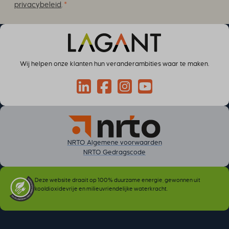
cky-consent
privacybeleid
.
*
cookiesEnabled
cookieyes-advertisement
cookieyes-analytics
cookieyes-functional
Wij helpen onze klanten hun veranderambities waar te maken.
cookieyes-necessary
cookieyes-other
Connect via LinkedIn
Volg op Facebook
Volg op Instagram
Volg op YouTube
cookieyes-performance
cookieyesID
csmm_menu
NRTO Algemene voorwaarden
ext_name
NRTO Gedragscode
hsoffset_*
i18next
Deze website draait op 100% duurzame energie, gewonnen uit
kooldioxidevrije en milieuvriendelijke waterkracht.
li_adsId
li_fat_id
MicrosoftApplicationsTelemetryDeviceId