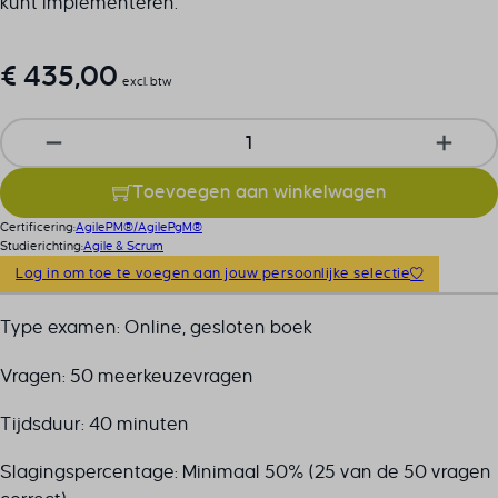
kunt implementeren.
€
435,00
excl. btw
AgilePgM® Foundation examvoucher aantal
Toevoegen aan winkelwagen
Certificering:
AgilePM®/AgilePgM®
Studierichting:
Agile & Scrum
Log in om toe te voegen aan jouw persoonlijke selectie
Type examen: Online, gesloten boek
Vragen: 50 meerkeuzevragen
Tijdsduur: 40 minuten
Slagingspercentage: Minimaal 50% (25 van de 50 vragen