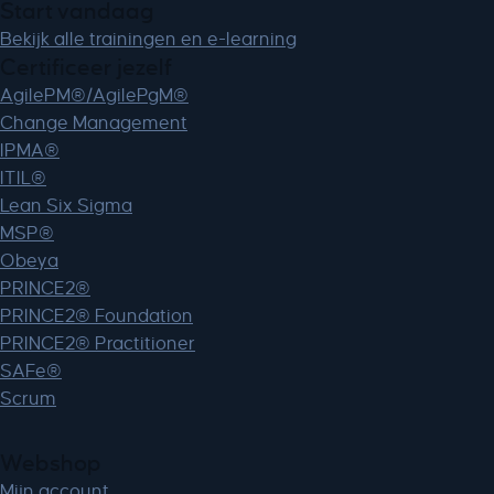
Start vandaag
MicrosoftApplicationsTelemetryFirstLaunchTime
Bekijk alle trainingen en e-learning
perf_*
Certificeer jezelf
ph_*_posthog
AgilePM®/AgilePgM®
sc_applied_coupon_profile_id
Change Management
SLO_GWPT_Show_Hide_tmp
IPMA®
SLO_wptGlobTipTmp
ITIL®
SSID
Lean Six Sigma
ssm_au_c
MSP®
TSVB_UID
Obeya
PRINCE2®
ws_form_*_hash
PRINCE2® Foundation
ws_form_debug_height
PRINCE2® Practitioner
x_favorite_ids__product
SAFe®
zero-chakra-ui-color-mode
Scrum
Webshop
Mijn account