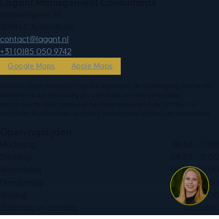
Lagant Management Consultants
Stationsplein 26
3818 LE Amersfoort
ln.tnagal@tcatnoc
+31 (0)85 050 9742
Google Maps
Apple Maps
Onze locatie in Amersfoort ligt pal tegenover de hoofdingang van het NS-
station en is dus eenvoudig per openbaar vervoer bereikbaar.
Kom je met de auto, dan kun je het beste parkeren in de Q-Park P+R
Barchman Wuytierslaan op circa 5 minuten loopafstand van ons kantoor.
Openingstijden
Maandag
08:30 - 17:00
Dinsdag
08:30 - 17:00
Woensdag
08:30 - 17:00
Donderdag
08:30 - 17:00
Vrijdag
08:30 - 17:00
Zaterdag en zondag
Gesloten