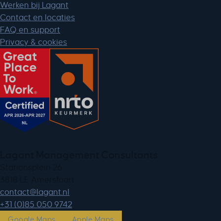
Werken bij Lagant
x_favorite_ids__product
Contact en locaties
zero-chakra-ui-color-mode
FAQ en support
Privacy & cookies
Lagant Management Consultants
Stationsplein 26
3818 LE Amersfoort
ln.tnagal@tcatnoc
+31 (0)85 050 9742
Google Maps
Apple Maps