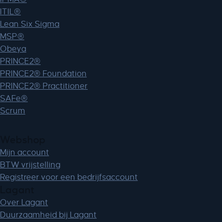
ITIL®
hsoffset_*
Lean Six Sigma
i18next
MSP®
li_adsId
Obeya
li_fat_id
PRINCE2®
MicrosoftApplicationsTelemetryDeviceId
PRINCE2® Foundation
MicrosoftApplicationsTelemetryFirstLaunchTime
PRINCE2® Practitioner
perf_*
SAFe®
ph_*_posthog
Scrum
sc_applied_coupon_profile_id
SLO_GWPT_Show_Hide_tmp
Webshop
SLO_wptGlobTipTmp
Mijn account
BTW vrijstelling
SSID
Registreer voor een bedrijfsaccount
ssm_au_c
Lagant
TSVB_UID
Over Lagant
ws_form_*_hash
Duurzaamheid bij Lagant
ws_form_debug_height