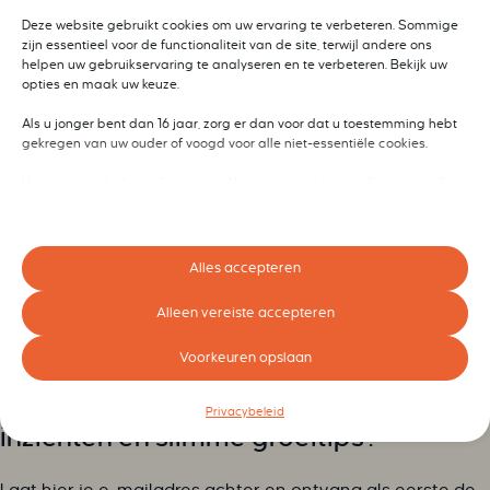
Deze website gebruikt cookies om uw ervaring te verbeteren. Sommige
zijn essentieel voor de functionaliteit van de site, terwijl andere ons
helpen uw gebruikservaring te analyseren en te verbeteren. Bekijk uw
opties en maak uw keuze.
Als u jonger bent dan 16 jaar, zorg er dan voor dat u toestemming hebt
gekregen van uw ouder of voogd voor alle niet-essentiële cookies.
Uw privacy is belangrijk voor ons. U kunt uw cookie-instellingen op elk
moment aanpassen. Voor meer informatie over hoe wij gegevens
gebruiken, lees ons privacybeleid. U kunt uw voorkeuren op elk moment
wijzigen door op de instellingenknop hieronder te klikken.
Alles accepteren
Houd er rekening mee dat als u ervoor kiest bepaalde soorten cookies
uit te schakelen, dit uw ervaring op de site en de services die wij kunnen
Alleen vereiste accepteren
aanbieden, kan beïnvloeden.
Voorkeuren opslaan
Essentieel
Op de hoogte blijven van inspirerende
Essentiële cookies en services bieden basisfunctionaliteit en zijn
Privacybeleid
noodzakelijk voor de correcte werking van de website. Deze cookies
inzichten en slimme groeitips?
en services vereisen geen toestemming van de gebruiker volgens de
AVG.
Details weergeven