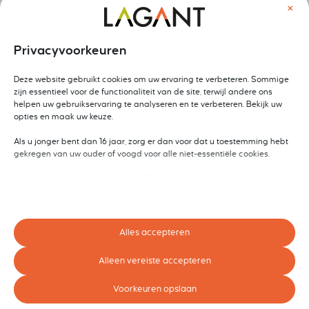
×
Privacyvoorkeuren
Deze website gebruikt cookies om uw ervaring te verbeteren. Sommige
zijn essentieel voor de functionaliteit van de site, terwijl andere ons
helpen uw gebruikservaring te analyseren en te verbeteren. Bekijk uw
opties en maak uw keuze.
Als u jonger bent dan 16 jaar, zorg er dan voor dat u toestemming hebt
gekregen van uw ouder of voogd voor alle niet-essentiële cookies.
Uw privacy is belangrijk voor ons. U kunt uw cookie-instellingen op elk
moment aanpassen. Voor meer informatie over hoe wij gegevens
gebruiken, lees ons privacybeleid. U kunt uw voorkeuren op elk moment
wijzigen door op de instellingenknop hieronder te klikken.
Alles accepteren
Houd er rekening mee dat als u ervoor kiest bepaalde soorten cookies
uit te schakelen, dit uw ervaring op de site en de services die wij kunnen
Alleen vereiste accepteren
aanbieden, kan beïnvloeden.
Voorkeuren opslaan
Essentieel