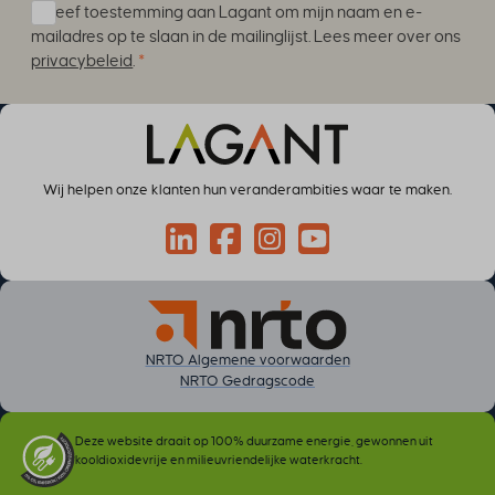
cookieyes-performance
Ik geef toestemming aan Lagant om mijn naam en e-
cookieyesID
mailadres op te slaan in de mailinglijst. Lees meer over ons
privacybeleid
.
*
csmm_menu
ext_name
hsoffset_*
i18next
li_adsId
Wij helpen onze klanten hun veranderambities waar te maken.
li_fat_id
Connect via LinkedIn
Volg op Facebook
Volg op Instagram
Volg op YouTube
MicrosoftApplicationsTelemetryDeviceId
MicrosoftApplicationsTelemetryFirstLaunchTime
perf_*
ph_*_posthog
NRTO Algemene voorwaarden
sc_applied_coupon_profile_id
NRTO Gedragscode
SLO_GWPT_Show_Hide_tmp
SLO_wptGlobTipTmp
Deze website draait op 100% duurzame energie, gewonnen uit
kooldioxidevrije en milieuvriendelijke waterkracht.
SSID