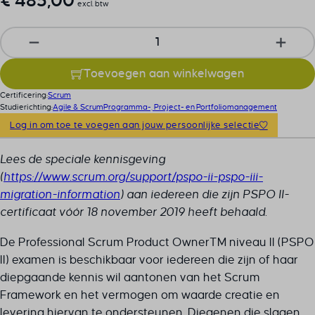
€
485,00
excl. btw
Professional Scrum Master 2 examenvoucher aantal
Toevoegen aan winkelwagen
Certificering:
Scrum
Studierichting:
Agile & Scrum
Programma-, Project- en Portfoliomanagement
Log in om toe te voegen aan jouw persoonlijke selectie
Lees de speciale kennisgeving
(
https://www.scrum.org/support/pspo-ii-pspo-iii-
migration-information
) aan iedereen die zijn PSPO II-
certificaat vóór 18 november 2019 heeft behaald.
De Professional Scrum Product OwnerTM niveau II (PSPO
II) examen is beschikbaar voor iedereen die zijn of haar
diepgaande kennis wil aantonen van het Scrum
Framework en het vermogen om waarde creatie en
levering hiervan te ondersteunen. Diegenen die slagen