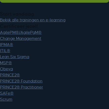
ssm_au_c
TSVB_UID
Start vandaag
ws_form_*_hash
Bekijk alle trainingen en e-learning
ws_form_debug_height
Certificeer jezelf
x_favorite_ids__product
AgilePM®/AgilePgM®
zero-chakra-ui-color-mode
Change Management
IPMA®
ITIL®
Lean Six Sigma
MSP®
Obeya
PRINCE2®
PRINCE2® Foundation
PRINCE2® Practitioner
SAFe®
Scrum