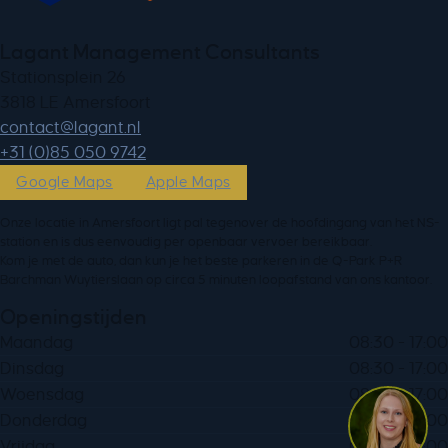
Lagant Management Consultants
Stationsplein 26
3818 LE Amersfoort
ln.tnagal@tcatnoc
+31 (0)85 050 9742
Google Maps
Apple Maps
Onze locatie in Amersfoort ligt pal tegenover de hoofdingang van het NS-
station en is dus eenvoudig per openbaar vervoer bereikbaar.
Kom je met de auto, dan kun je het beste parkeren in de Q-Park P+R
Barchman Wuytierslaan op circa 5 minuten loopafstand van ons kantoor.
Openingstijden
Maandag
08:30 - 17:00
Dinsdag
08:30 - 17:00
Woensdag
08:30 - 17:00
Donderdag
08:30 - 17:00
Vrijdag
08:30 - 17:00