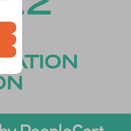
euren op
t uw
correcte
gebruiker
nze
e