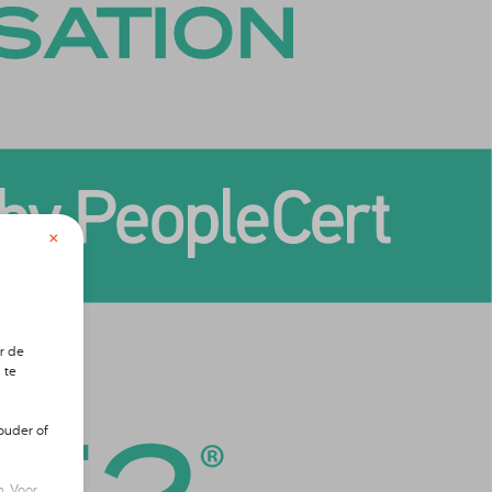
×
r de
 te
ouder of
. Voor