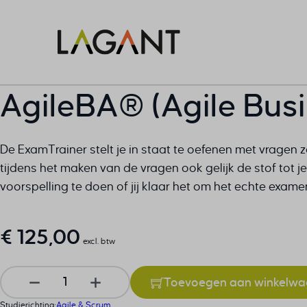
AgileBA® (Agile Bus
De ExamTrainer stelt je in staat te oefenen met vragen z
tijdens het maken van de vragen ook gelijk de stof tot
voorspelling te doen of jij klaar het om het echte exame
€
125,00
excl. btw
AgileBA® (Agile Business Analysis) ExamTrainer® a
Toevoegen aan winkelw
Studierichting:
Agile & Scrum