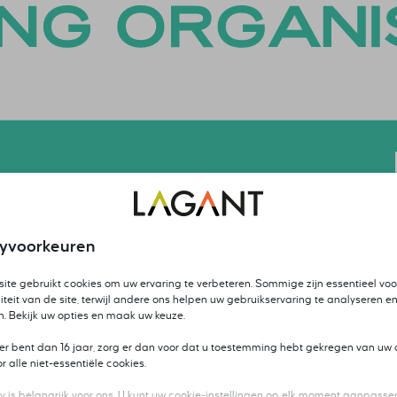
cyvoorkeuren
ite gebruikt cookies om uw ervaring te verbeteren. Sommige zijn essentieel voo
iteit van de site, terwijl andere ons helpen uw gebruikservaring te analyseren en
n. Bekijk uw opties en maak uw keuze.
ger bent dan 16 jaar, zorg er dan voor dat u toestemming hebt gekregen van uw 
 alle niet-essentiële cookies.
y is belangrijk voor ons. U kunt uw cookie-instellingen op elk moment aanpassen