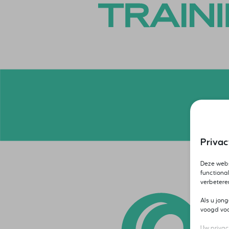
Priva
Deze webs
functional
verbetere
Als u jon
voogd voor
Uw privac