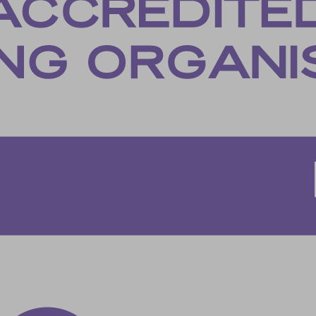
es-analytics
es-functional
es-necessary
es-other
es-performance
esID
menu
me
_*
ftApplicationsTelemetryDeviceId
ftApplicationsTelemetryFirstLaunchTime
osthog