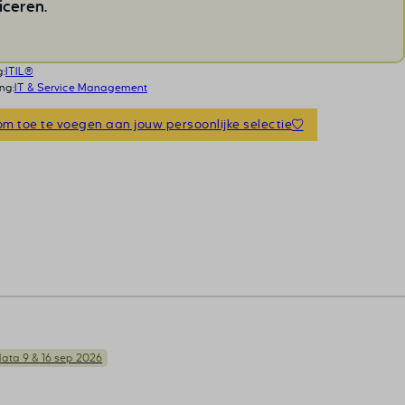
iceren.
g:
ITIL®
ng:
IT & Service Management
om toe te voegen aan jouw persoonlijke selectie
ata 9 & 16 sep 2026