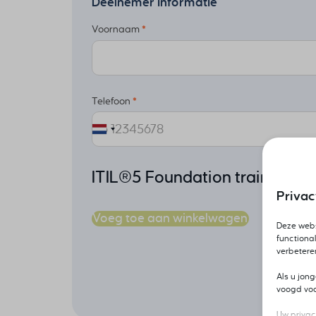
Deelnemer informatie
Voornaam
*
Telefoon
*
ITIL®5 Foundation training i
Priva
Voeg toe aan winkelwagen
Deze webs
functional
verbetere
Als u jon
voogd voor
Uw privac