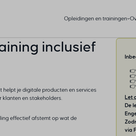
Opleidingen en trainingen
Ov
ining inclusief
Inbe
 helpt je digitale producten en services
Let 
r klanten en stakeholders.
De l
Enge
ing effectief afstemt op wat de
Zodr
via 