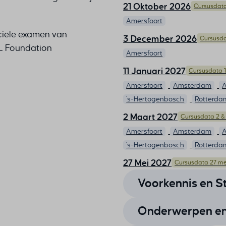
21 Oktober 2026
Cursusdata
Amersfoort
ficiële examen van
3 December 2026
Cursusda
IL Foundation
Amersfoort
11 Januari 2027
Cursusdata 1
Amersfoort
Amsterdam
A
's-Hertogenbosch
Rotterda
2 Maart 2027
Cursusdata 2 &
Amersfoort
Amsterdam
A
's-Hertogenbosch
Rotterda
27 Mei 2027
Cursusdata 27 mei
Amersfoort
Amsterdam
A
Voorkennis en S
's-Hertogenbosch
Rotterda
7 September 2027
Onderwerpen en 
Cursusd
Voor deze training ITIL® 
Amersfoort
Amsterdam
A