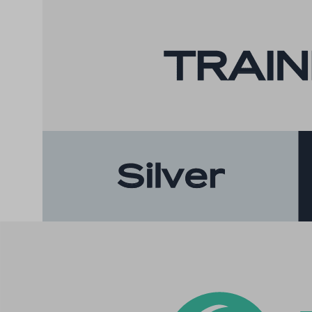
cookiey
cookiey
cookiey
cookiey
cookiey
cookiey
csmm_
ext_na
hsoffset
i18next
li_adsId
li_fat_id
Microso
Microso
perf_*
ph_*_p