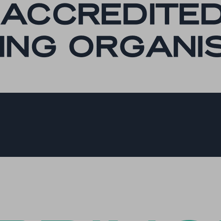
es-analytics
es-functional
es-necessary
es-other
es-performance
esID
menu
me
_*
ftApplicationsTelemetryDeviceId
ftApplicationsTelemetryFirstLaunchTime
osthog