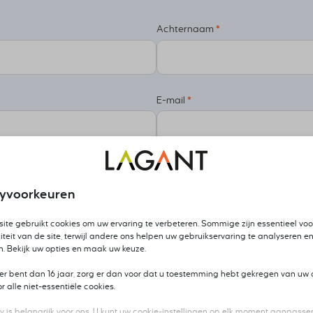
leveren van aantoonbare 
gestructureerd aan 
organisatie.
Achternaam
*
Je stuurt op waarde 
Je vertaalt klantbeh
Je kijkt verder dan 
waarde.
E-mail
*
Je draagt bij aan s
nclusief examenvoucher:
€
1.695,00
cyvoorkeuren
Dag 2 Integrale inrichtin
ite gebruikt cookies om uw ervaring te verbeteren. Sommige zijn essentieel voo
iteit van de site, terwijl andere ons helpen uw gebruikservaring te analyseren en
Deze dag staat in het tek
n. Bekijk uw opties en maak uw keuze.
dimensies van product- 
Let op: gegevens van de cursist zijn nog niet ingevoerd
ger bent dan 16 jaar, zorg er dan voor dat u toestemming hebt gekregen van uw 
technologie en partners 
 alle niet-essentiële cookies.
y is belangrijk voor ons. U kunt uw cookie-instellingen op elk moment aanpassen