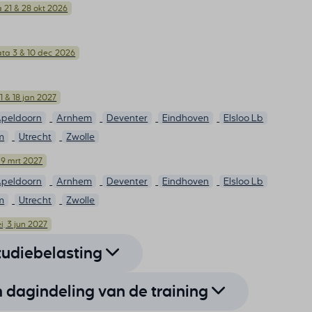
 21 & 28 okt 2026
ta 3 & 10 dec 2026
1 & 18 jan 2027
peldoorn
Arnhem
Deventer
Eindhoven
Elsloo Lb
m
Utrecht
Zwolle
 9 mrt 2027
peldoorn
Arnhem
Deventer
Eindhoven
Elsloo Lb
m
Utrecht
Zwolle
, 3 jun 2027
peldoorn
Arnhem
Deventer
Eindhoven
Elsloo Lb
tudiebelasting
m
Utrecht
Zwolle
dagindeling van de training
ata 7 & 14 sep 2027
5 Foundation is geen speciale voorkennis vereist. Het
peldoorn
Arnhem
Deventer
Eindhoven
Elsloo Lb