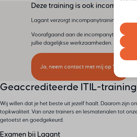
Deze training is ook incompany t
meer info
elk momen
Lagant verzorgt incompanytrainingen door 
Houd er r
ervaring 
Voorafgaand aan de incompanytraining doe
Essent
jullie dagelijkse werkzaamheden. Zo weet je 
Essenti
werkin
volgen
Ja, neem contact met mij op
Analy
Statist
asenha
Geaccrediteerde ITIL-trainin
bezoek
cb_sess
cookiey
Laat hieronder jouw gegevens achter en we
Marke
Wij willen dat je het beste uit jezelf haalt. Daarom zijn
googtra
Market
_clsk
topkwaliteit. Van onze trainers en lesmaterialen tot onz
Naam
*
gepers
Sectie
interco
_ga
website
getoetst en goedgekeurd.
interco
_ga_*
mhcook
ajs_an
Andere
Examen bij Lagant