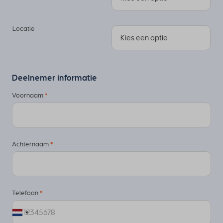
Ondersteuning van Strategic Themes en Value
halen.
Streams;
Locatie
De rol van Architect in een Lean-Agile transformatie.
Deelnemer informatie
Voornaam
*
Achternaam
*
Telefoon
*