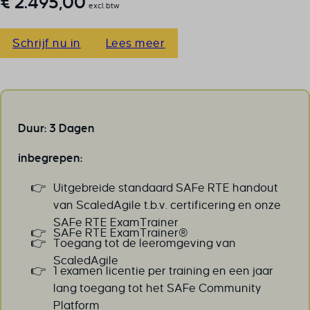
€
2.495,00
excl. btw
Schrijf nu in
Lees meer
Duur: 3 Dagen
inbegrepen:
Uitgebreide standaard SAFe RTE handout
van ScaledAgile t.b.v. certificering en onze
SAFe RTE ExamTrainer
SAFe RTE ExamTrainer®
Toegang tot de leeromgeving van
ScaledAgile
1 examen licentie per training en een jaar
lang toegang tot het SAFe Community
Platform