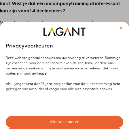
land.
Wist je dat een incompanytraining al interessant
kan zijn vanaf 4 deelnemers?
Voorafgaand aan de incompanytraining doen we een
×
uitgebreide intake. We duiken samen in de vragen en
voorbeelden die aansluiten op jullie dagelijkse
werkzaamheden. Zo weet je zeker dat je alles wat je leert,
Privacyvoorkeuren
meteen kunt toepassen in je werk.
Deze website gebruikt cookies om uw ervaring te verbeteren. Sommige
zijn essentieel voor de functionaliteit van de site, terwijl andere ons
helpen uw gebruikservaring te analyseren en te verbeteren. Bekijk uw
Ja, neem contact met mij op
opties en maak uw keuze.
Als u jonger bent dan 16 jaar, zorg er dan voor dat u toestemming hebt
gekregen van uw ouder of voogd voor alle niet-essentiële cookies.
Uw privacy is belangrijk voor ons. U kunt uw cookie-instellingen op elk
Laat hieronder jouw gegevens achter en we nemen z.s.m.
moment aanpassen. Voor meer informatie over hoe wij gegevens
contact met je op.
gebruiken, lees ons privacybeleid. U kunt uw voorkeuren op elk moment
wijzigen door op de instellingenknop hieronder te klikken.
Sectie
Naam
*
Alles accepteren
Houd er rekening mee dat als u ervoor kiest bepaalde soorten cookies