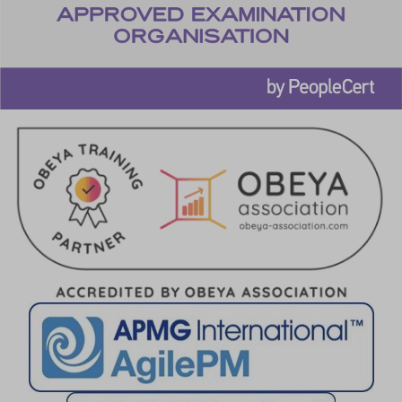
cookieyes-functional
cookieyes-necessary
cookieyes-other
cookieyes-performance
cookieyesID
csmm_menu
ext_name
hsoffset_*
i18next
li_adsId
li_fat_id
MicrosoftApplicationsTelemetryDeviceId
MicrosoftApplicationsTelemetryFirstLaunchTime
perf_*
ph_*_posthog
sc_applied_coupon_profile_id