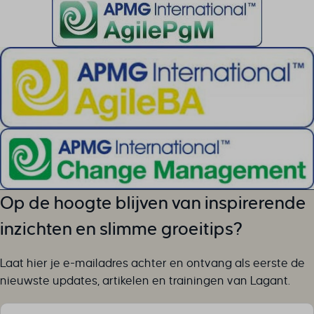
SLO_GWPT_Show_Hide_tmp
SLO_wptGlobTipTmp
SSID
ssm_au_c
TSVB_UID
ws_form_*_hash
ws_form_debug_height
x_favorite_ids__product
zero-chakra-ui-color-mode
Op de hoogte blijven van inspirerende
inzichten en slimme groeitips?
Laat hier je e-mailadres achter en ontvang als eerste de
nieuwste updates, artikelen en trainingen van Lagant.
Sectie