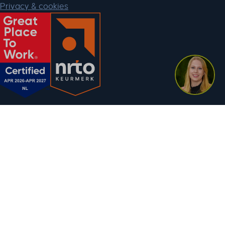
Privacy & cookies
Lagant Management Consultants
Stationsplein 26
3818 LE Amersfoort
ln.tnagal@tcatnoc
+31 (0)85 050 9742
Google Maps
Apple Maps
Onze locatie in Amersfoort ligt pal tegenover de hoofdingang van het NS-
station en is dus eenvoudig per openbaar vervoer bereikbaar.