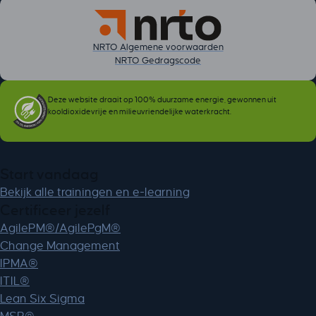
NRTO Algemene voorwaarden
NRTO Gedragscode
Deze website draait op 100% duurzame energie, gewonnen uit
kooldioxidevrije en milieuvriendelijke waterkracht.
Start vandaag
Bekijk alle trainingen en e-learning
Certificeer jezelf
AgilePM®/AgilePgM®
Change Management
IPMA®
ITIL®
Lean Six Sigma