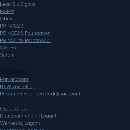
Lean Six Sigma
MicrosoftApplicationsTelemetryFirstLaunchTime
MSP®
perf_*
Obeya
ph_*_posthog
PRINCE2®
sc_applied_coupon_profile_id
PRINCE2® Foundation
SLO_GWPT_Show_Hide_tmp
PRINCE2® Practitioner
SLO_wptGlobTipTmp
SAFe®
Scrum
SSID
ssm_au_c
TSVB_UID
Webshop
Mijn account
ws_form_*_hash
BTW vrijstelling
ws_form_debug_height
Registreer voor een bedrijfsaccount
x_favorite_ids__product
Lagant
zero-chakra-ui-color-mode
Over Lagant
Duurzaamheid bij Lagant
Werken bij Lagant