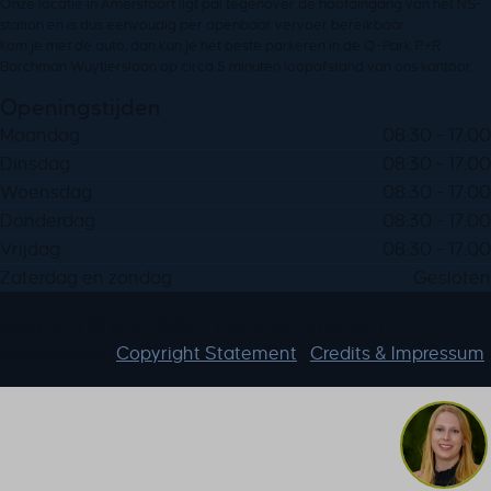
Onze locatie in Amersfoort ligt pal tegenover de hoofdingang van het NS-
station en is dus eenvoudig per openbaar vervoer bereikbaar.
Kom je met de auto, dan kun je het beste parkeren in de Q-Park P+R
Barchman Wuytierslaan op circa 5 minuten loopafstand van ons kantoor.
Openingstijden
Maandag
08:30 - 17:00
Dinsdag
08:30 - 17:00
Woensdag
08:30 - 17:00
Donderdag
08:30 - 17:00
Vrijdag
08:30 - 17:00
Zaterdag en zondag
Gesloten
Copyright © 1991-2026 • Lagant Management
Consultants •
Copyright Statement
•
Credits & Impressum