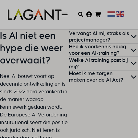
Vervangt AI mij straks als
Is AI niet een
projectmanager?
hype die weer
Heb ik voorkennis nodig
Nee, en dat is geen
voor een AI-training?
overwaait?
Welke AI training past bij
geruststelling, maar een
Voor onze e-learnings is
mij?
nuchtere observatie. AI is
Moet ik me zorgen
geen voorkennis vereist.
uitstekend in tekst, analyse
Nee. AI bouwt voort op
Twijfel je?
Bel
of
mail
ons.
maken over de AI Act?
Voor de klassikale AI-
en patronen, maar slecht in
decennia ontwikkeling en is
Wij denken eerlijk met je
Powered
oordeelsvorming,
sinds 2022 hard verankerd in
Niet als je er kennis van
mee, ook als de uitkomst is
Projectmanagement
stakeholdermanagement,
de manier waarop
neemt en je werkwijze
dat één van onze trainingen
Workshop is ervaring als
leiderschap en
kenniswerk gedaan wordt.
daarop aanpast, wat precies
(nog) niet bij jouw doel past.
projectleider of
verantwoordelijkheid dragen.
De Europese AI Verordening
een van de onderdelen is
projectmanager nodig, plus
De projectmanager die AI
institutionaliseert die positie
van onze trainingen.
globale kennis van AI-
inzet, vervangt wél de
ook juridisch. Niet leren is
geletterdheid.
projectmanager die dat niet
duurder dan wel leren.