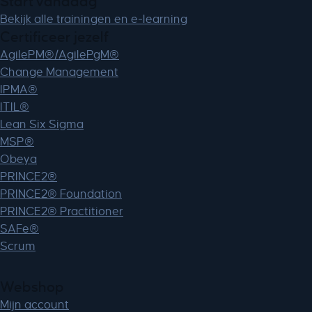
Start vandaag
MicrosoftApplicationsTelemetryFirstLaunchTime
Bekijk alle trainingen en e-learning
perf_*
Certificeer jezelf
ph_*_posthog
AgilePM®/AgilePgM®
sc_applied_coupon_profile_id
Change Management
SLO_GWPT_Show_Hide_tmp
IPMA®
SLO_wptGlobTipTmp
ITIL®
SSID
Lean Six Sigma
ssm_au_c
MSP®
Obeya
TSVB_UID
PRINCE2®
ws_form_*_hash
PRINCE2® Foundation
ws_form_debug_height
PRINCE2® Practitioner
x_favorite_ids__product
SAFe®
zero-chakra-ui-color-mode
Scrum
Webshop
Mijn account