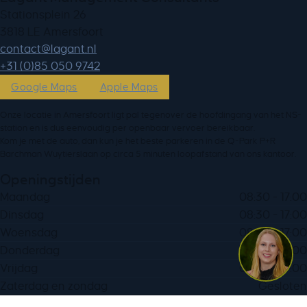
Stationsplein 26
3818 LE Amersfoort
ln.tnagal@tcatnoc
+31 (0)85 050 9742
Google Maps
Apple Maps
Onze locatie in Amersfoort ligt pal tegenover de hoofdingang van het NS-
station en is dus eenvoudig per openbaar vervoer bereikbaar.
Kom je met de auto, dan kun je het beste parkeren in de Q-Park P+R
Barchman Wuytierslaan op circa 5 minuten loopafstand van ons kantoor.
Openingstijden
Maandag
08:30 - 17:00
Dinsdag
08:30 - 17:00
Woensdag
08:30 - 17:00
Donderdag
08:30 - 17:00
Vrijdag
08:30 - 17:00
Zaterdag en zondag
Gesloten