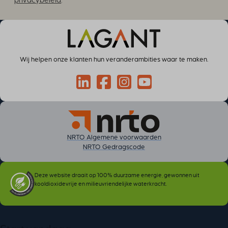
privacybeleid
.
*
cky-consent
cookiesEnabled
cookieyes-advertisement
cookieyes-analytics
cookieyes-functional
Wij helpen onze klanten hun veranderambities waar te maken.
cookieyes-necessary
Connect via LinkedIn
Volg op Facebook
Volg op Instagram
Volg op YouTube
cookieyes-other
cookieyes-performance
cookieyesID
csmm_menu
NRTO Algemene voorwaarden
ext_name
NRTO Gedragscode
hsoffset_*
i18next
Deze website draait op 100% duurzame energie, gewonnen uit
kooldioxidevrije en milieuvriendelijke waterkracht.
li_adsId
li_fat_id
MicrosoftApplicationsTelemetryDeviceId