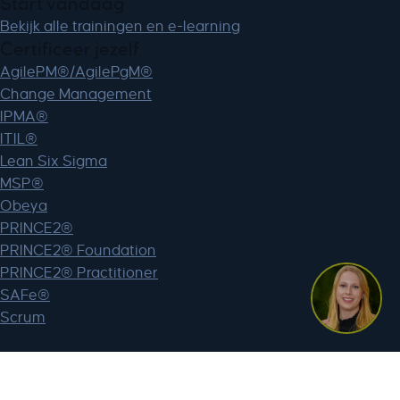
Start vandaag
Bekijk alle trainingen en e-learning
Certificeer jezelf
AgilePM®/AgilePgM®
Change Management
IPMA®
ITIL®
Lean Six Sigma
MSP®
Obeya
PRINCE2®
PRINCE2® Foundation
PRINCE2® Practitioner
SAFe®
Scrum
Webshop
Mijn account