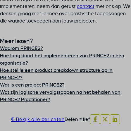
cookiesEnabled
implementeren, neem dan gerust
contact
met ons op. We
cookieyes-advertisement
denken graag met je mee over praktische toepassingen
cookieyes-analytics
die waarde toevoegen aan jouw projecten.
cookieyes-functional
cookieyes-necessary
Meer lezen?
cookieyes-other
Waarom PRINCE2?
cookieyes-performance
Hoe lang duurt het implementeren van PRINCE2 in een
cookieyesID
organisatie?
csmm_menu
Hoe stel je een product breakdown structure op in
PRINCE2?
ext_name
Wat is een project PRINCE2?
hsoffset_*
Wat zijn logische vervolgstappen na het behalen van
i18next
PRINCE2 Practitioner?
li_adsId
li_fat_id
MicrosoftApplicationsTelemetryDeviceId
Bekijk alle berichten
Delen = lief
MicrosoftApplicationsTelemetryFirstLaunchTime