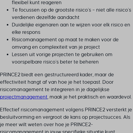
Details weergeven
flexibel kunt reageren
mhcookie
ajs_anonymous_id
Andere diensten
Te focussen op de grootste risico’s – niet alle risico’s
Deze categorie omvat alle cookies, domeinen en services die niet in
_clck
PHPSESSID
verdienen dezelfde aandacht
rank_math_analytics_date_range
de andere specifieke categorieën vallen of niet duidelijk zijn
_fbc
Duidelijke eigenaren aan te wijzen voor elk risico en
sessionId
gecategoriseerd.
sbjs_current
_fbp
elke respons
Details weergeven
tz
sbjs_current_add
Risicomanagement op maat te maken voor de
_gcl_au
unique_session_id
sbjs_first
__eventn_id_UMCWuWALoU
omvang en complexiteit van je project
_gcl_aw
woocommerce_cart_hash
sbjs_first_add
_dd_s
Lessen uit vorige projecten te gebruiken om
_gcl_gs
woocommerce_items_in_cart
sbjs_migrations
voorspelbare risico’s beter te beheren
_gcl_ag
intercom-device-id-*
wordpress_logged_in_*
sbjs_session
*_mode
mailerlite_accepts_marketing
PRINCE2 biedt een gestructureerd kader, maar de
wordpress_test_cookie
sbjs_udata
7eee2858-d3e0-4007-8e38-f94d902144b5
mailerlite_checkout_email
effectiviteit hangt af van hoe je het toepast. Door
wp_lang
tk_ai
amp_*
risicomanagement te integreren in je dagelijkse
mailerlite_checkout_token
wp_woocommerce_session_*
tk_qs
av_lang
projectmanagement
, maak je het praktisch en waardevol.
SID
wp-settings-*
x_logged_in_user
av_tunnel
wp-settings-time-*
Effectief risicomanagement volgens PRINCE2 versterkt je
brf-unlock-maintenance
besluitvorming en vergroot de kans op projectsucces. Als
cky-action
je meer wilt weten over hoe je PRINCE2-
cky-consent
risicomanagement in jouw specifieke situatie kunt