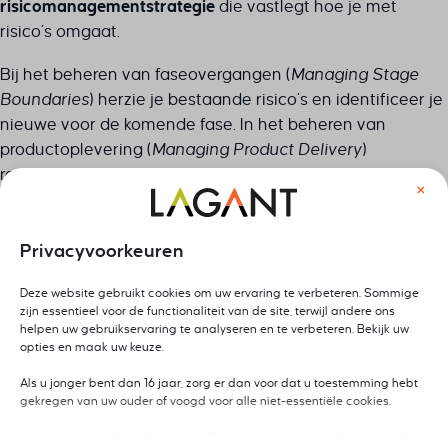
risicomanagementstrategie
die vastlegt hoe je met
risico’s omgaat.
Bij het beheren van faseovergangen (
Managing Stage
Boundaries
) herzie je bestaande risico’s en identificeer je
nieuwe voor de komende fase. In het beheren van
productoplevering (
Managing Product Delivery
)
rapporteren teamleden over risico’s gerelateerd aan hun
×
werkpakketten.
Tijdens het controleren van een fase (
Controlling a Stage
)
Privacyvoorkeuren
monitor je actief alle geïdentificeerde risico’s en voer je
de respons uit waar nodig. Bij het beheren van
Deze website gebruikt cookies om uw ervaring te verbeteren. Sommige
zijn essentieel voor de functionaliteit van de site, terwijl andere ons
faseovergangen (
Managing a Stage Boundary
) evalueer
helpen uw gebruikservaring te analyseren en te verbeteren. Bekijk uw
je hoe effectief het risicomanagement is geweest.
opties en maak uw keuze.
Het proces van projectafsluiting (
Closing a Project
) omvat
Als u jonger bent dan 16 jaar, zorg er dan voor dat u toestemming hebt
gekregen van uw ouder of voogd voor alle niet-essentiële cookies.
het documenteren van risicoleerervaringen voor
toekomstige projecten. Door deze integratie voorkom je
Uw privacy is belangrijk voor ons. U kunt uw cookie-instellingen op elk