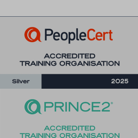
perf_*
ph_*_posthog
sc_applied_coupon_profile_id
SLO_GWPT_Show_Hide_tmp
SLO_wptGlobTipTmp
SSID
ssm_au_c
TSVB_UID
ws_form_*_hash
ws_form_debug_height
x_favorite_ids__product
zero-chakra-ui-color-mode