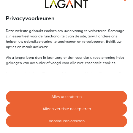
×
Privacyvoorkeuren
Deze website gebruikt cookies om uw ervaring te verbeteren. Sommige
zijn essentieel voor de functionaliteit van de site, terwijl andere ons
helpen uw gebruikservaring te analyseren en te verbeteren. Bekijk uw
opties en maak uw keuze.
Als u jonger bent dan 16 jaar, zorg er dan voor dat u toestemming hebt
gekregen van uw ouder of voogd voor alle niet-essentiële cookies.
Uw privacy is belangrijk voor ons. U kunt uw cookie-instellingen op elk
moment aanpassen. Voor meer informatie over hoe wij gegevens
gebruiken, lees ons privacybeleid. U kunt uw voorkeuren op elk moment
wijzigen door op de instellingenknop hieronder te klikken.
Alles accepteren
Houd er rekening mee dat als u ervoor kiest bepaalde soorten cookies
uit te schakelen, dit uw ervaring op de site en de services die wij kunnen
Alleen vereiste accepteren
aanbieden, kan beïnvloeden.
Voorkeuren opslaan
Essentieel
Essentiële cookies en services bieden basisfunctionaliteit en zijn