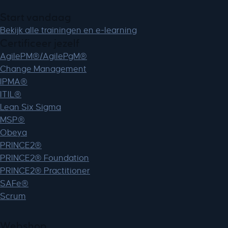
Start vandaag
Bekijk alle trainingen en e-learning
Certificeer jezelf
AgilePM®/AgilePgM®
Change Management
IPMA®
ITIL®
Lean Six Sigma
MSP®
Obeya
PRINCE2®
PRINCE2® Foundation
PRINCE2® Practitioner
SAFe®
Scrum
Webshop