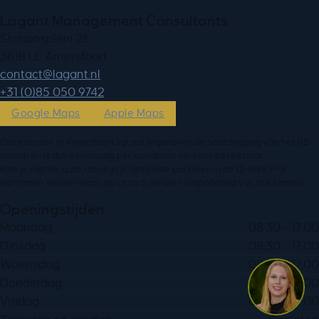
Lagant Management Consultants
Stationsplein 26
3818 LE Amersfoort
ln.tnagal@tcatnoc
+31 (0)85 050 9742
Google Maps
Apple Maps
Onze locatie in Amersfoort ligt pal tegenover de hoofdingang van het NS-
station en is dus eenvoudig per openbaar vervoer bereikbaar.
Kom je met de auto, dan kun je het beste parkeren in de Q-Park P+R
Barchman Wuytierslaan op circa 5 minuten loopafstand van ons kantoor.
Openingstijden
Maandag
08:30 - 17:00
Dinsdag
08:30 - 17:00
Woensdag
08:30 - 17:00
Donderdag
08:30 - 17:00
Vrijdag
08:30 - 17:00