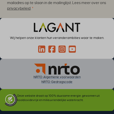
mailadres op te slaan in de mailinglijst. Lees meer over ons
TSVB_UID
privacybeleid
.
*
ws_form_*_hash
ws_form_debug_height
x_favorite_ids__product
zero-chakra-ui-color-mode
Wij helpen onze klanten hun veranderambities waar te maken.
Connect via LinkedIn
Volg op Facebook
Volg op Instagram
Volg op YouTube
NRTO Algemene voorwaarden
NRTO Gedragscode
Deze website draait op 100% duurzame energie, gewonnen uit
kooldioxidevrije en milieuvriendelijke waterkracht.