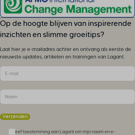
cookieyesID
csmm_menu
Op de hoogte blijven van inspirerende
ext_name
hsoffset_*
inzichten en slimme groeitips?
i18next
li_adsId
Laat hier je e-mailadres achter en ontvang als eerste de
nieuwste updates, artikelen en trainingen van Lagant.
li_fat_id
MicrosoftApplicationsTelemetryDeviceId
Sectie
MicrosoftApplicationsTelemetryFirstLaunchTime
perf_*
ph_*_posthog
sc_applied_coupon_profile_id
SLO_GWPT_Show_Hide_tmp
SLO_wptGlobTipTmp
Verzenden
SSID
Ik geef toestemming aan Lagant om mijn naam en e-
ssm_au_c