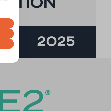
euren op
t uw
correcte
gebruiker
nze
e