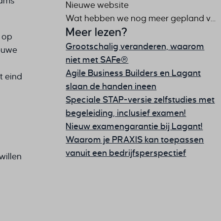
eams
Nieuwe website
Wat hebben we nog meer gepland voor 2022?
Meer lezen?
t op
Grootschalig veranderen, waarom
ieuwe
niet met SAFe®
Agile Business Builders en Lagant
t eind
slaan de handen ineen
Speciale STAP-versie zelfstudies met
begeleiding, inclusief examen!
Nieuw examengarantie bij Lagant!
Waarom je PRAXIS kan toepassen
vanuit een bedrijfsperspectief
willen