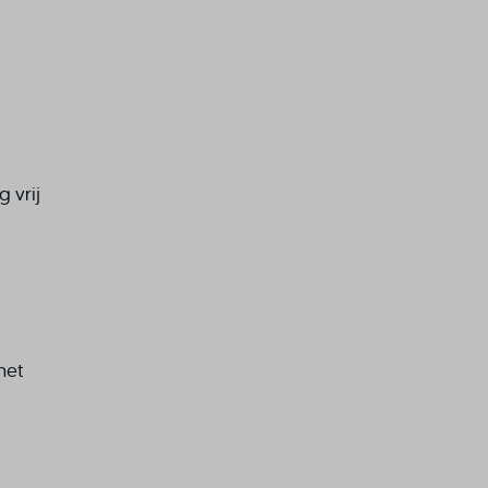
 vrij
met