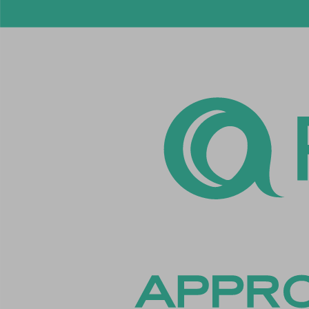
cookiey
cookiey
cookiey
cookiey
cookiey
cookiey
csmm_
ext_na
hsoffset
i18next
li_adsId
li_fat_id
Microso
Microso
perf_*
ph_*_p