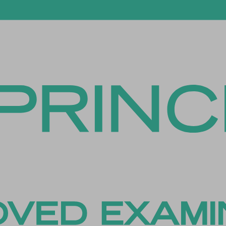
es-analytics
es-functional
es-necessary
es-other
es-performance
esID
menu
me
_*
ftApplicationsTelemetryDeviceId
ftApplicationsTelemetryFirstLaunchTime
osthog