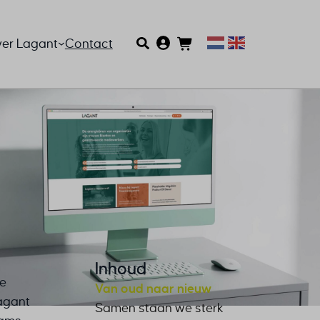
er Lagant
Contact
Inhoud
le
Van oud naar nieuw
Lagant
Samen staan we sterk