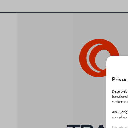
Priva
Deze webs
functional
verbetere
Als u jon
voogd voor
Uw privac