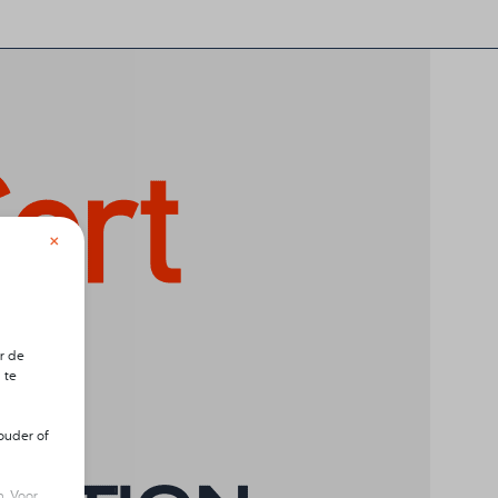
×
r de
 te
ouder of
. Voor