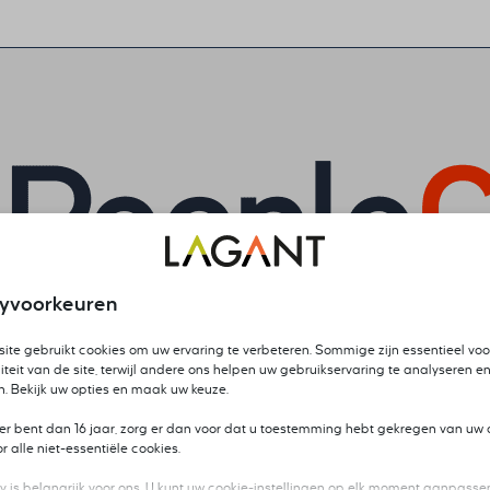
cyvoorkeuren
ite gebruikt cookies om uw ervaring te verbeteren. Sommige zijn essentieel voo
iteit van de site, terwijl andere ons helpen uw gebruikservaring te analyseren en
n. Bekijk uw opties en maak uw keuze.
ger bent dan 16 jaar, zorg er dan voor dat u toestemming hebt gekregen van uw 
 alle niet-essentiële cookies.
y is belangrijk voor ons. U kunt uw cookie-instellingen op elk moment aanpassen