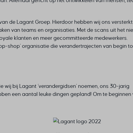
aan. Allemaal gericht op het ontwikkelen van mensen, t
 van de Lagant Groep. Hierdoor hebben wij ons versterk
ken van teams en organisaties. Met de scans uit het n
n loyale klanten en meer gecommitteerde medewerkers.
op-shop’ organisatie die verandertrajecten van begin to
ie wij bij Lagant ‘verandergidsen’ noemen, ons 30-jarig
ebben een aantal leuke dingen gepland! Om te beginnen 