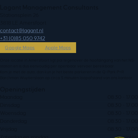
Lagant Management Consultants
Stationsplein 26
3818 LE Amersfoort
ln.tnagal@tcatnoc
+31 (0)85 050 9742
Google Maps
Apple Maps
Onze locatie in Amersfoort ligt pal tegenover de hoofdingang van het NS-
station en is dus eenvoudig per openbaar vervoer bereikbaar.
Kom je met de auto, dan kun je het beste parkeren in de Q-Park P+R
Barchman Wuytierslaan op circa 5 minuten loopafstand van ons kantoor.
Openingstijden
Maandag
08:30 - 17:00
Dinsdag
08:30 - 17:00
Woensdag
08:30 - 17:00
Donderdag
08:30 - 17:00
Vrijdag
08:30 - 17:00
Zaterdag en zondag
Gesloten