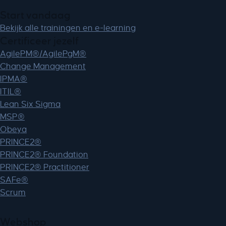
Start vandaag
Bekijk alle trainingen en e-learning
Certificeer jezelf
AgilePM®/AgilePgM®
Change Management
IPMA®
ITIL®
Lean Six Sigma
MSP®
Obeya
PRINCE2®
PRINCE2® Foundation
PRINCE2® Practitioner
SAFe®
Scrum
Webshop