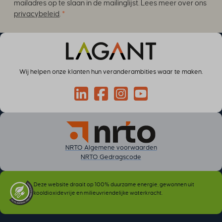
SSID
mailadres op te slaan in de mailinglijst. Lees meer over ons
privacybeleid
.
*
ssm_au_c
TSVB_UID
ws_form_*_hash
ws_form_debug_height
x_favorite_ids__product
Wij helpen onze klanten hun veranderambities waar te maken.
zero-chakra-ui-color-mode
Connect via LinkedIn
Volg op Facebook
Volg op Instagram
Volg op YouTube
NRTO Algemene voorwaarden
NRTO Gedragscode
Deze website draait op 100% duurzame energie, gewonnen uit
kooldioxidevrije en milieuvriendelijke waterkracht.