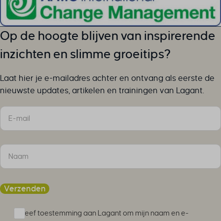
cookieyes-other
cookieyes-performance
cookieyesID
Op de hoogte blijven van inspirerende
csmm_menu
inzichten en slimme groeitips?
ext_name
hsoffset_*
Laat hier je e-mailadres achter en ontvang als eerste de
i18next
nieuwste updates, artikelen en trainingen van Lagant.
li_adsId
Sectie
li_fat_id
MicrosoftApplicationsTelemetryDeviceId
MicrosoftApplicationsTelemetryFirstLaunchTime
perf_*
ph_*_posthog
sc_applied_coupon_profile_id
Verzenden
SLO_GWPT_Show_Hide_tmp
SLO_wptGlobTipTmp
Ik geef toestemming aan Lagant om mijn naam en e-