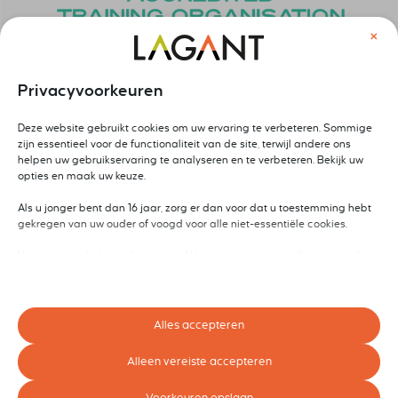
×
Privacyvoorkeuren
Deze website gebruikt cookies om uw ervaring te verbeteren. Sommige
zijn essentieel voor de functionaliteit van de site, terwijl andere ons
helpen uw gebruikservaring te analyseren en te verbeteren. Bekijk uw
opties en maak uw keuze.
Als u jonger bent dan 16 jaar, zorg er dan voor dat u toestemming hebt
gekregen van uw ouder of voogd voor alle niet-essentiële cookies.
Uw privacy is belangrijk voor ons. U kunt uw cookie-instellingen op elk
moment aanpassen. Voor meer informatie over hoe wij gegevens
gebruiken, lees ons privacybeleid. U kunt uw voorkeuren op elk moment
wijzigen door op de instellingenknop hieronder te klikken.
Alles accepteren
Houd er rekening mee dat als u ervoor kiest bepaalde soorten cookies
uit te schakelen, dit uw ervaring op de site en de services die wij kunnen
Alleen vereiste accepteren
aanbieden, kan beïnvloeden.