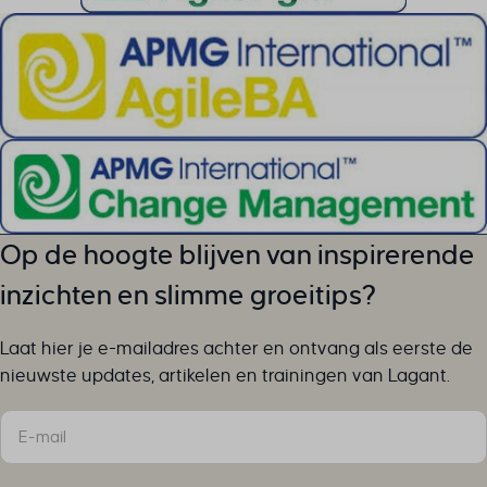
x_logged_in_user
av_tunnel
wp-settings-time-*
brf-unlock-maintenance
cky-action
cky-consent
cookiesEnabled
cookieyes-advertisement
cookieyes-analytics
cookieyes-functional
Op de hoogte blijven van inspirerende
cookieyes-necessary
inzichten en slimme groeitips?
cookieyes-other
cookieyes-performance
Laat hier je e-mailadres achter en ontvang als eerste de
cookieyesID
nieuwste updates, artikelen en trainingen van Lagant.
csmm_menu
ext_name
Sectie
hsoffset_*
i18next