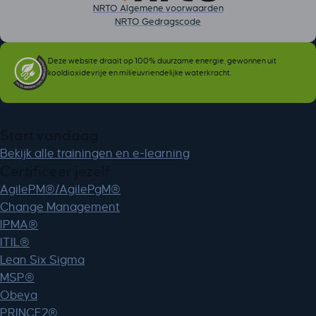
NRTO Algemene voorwaarden
NRTO Gedragscode
Deze website draait op 100% duurzame energie, gewonnen uit
kooldioxidevrije en milieuvriendelijke waterkracht.
Start vandaag
Bekijk alle trainingen en e-learning
Certificeer jezelf
AgilePM®/AgilePgM®
Change Management
IPMA®
ITIL®
Lean Six Sigma
MSP®
Obeya
PRINCE2®