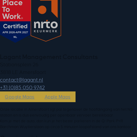
Lagant Management Consultants
Stationsplein 26
3818 LE Amersfoort
ln.tnagal@tcatnoc
+31 (0)85 050 9742
Google Maps
Apple Maps
Onze locatie in Amersfoort ligt pal tegenover de hoofdingang van het NS-
station en is dus eenvoudig per openbaar vervoer bereikbaar.
Kom je met de auto, dan kun je het beste parkeren in de Q-Park P+R
Barchman Wuytierslaan op circa 5 minuten loopafstand van ons kantoor.