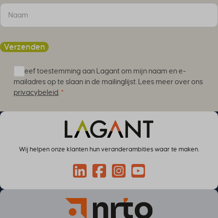
li_adsId
li_fat_id
MicrosoftApplicationsTelemetryDeviceId
Verzenden
MicrosoftApplicationsTelemetryFirstLaunchTime
perf_*
Ik geef toestemming aan Lagant om mijn naam en e-
ph_*_posthog
mailadres op te slaan in de mailinglijst. Lees meer over ons
sc_applied_coupon_profile_id
privacybeleid
.
*
SLO_GWPT_Show_Hide_tmp
SLO_wptGlobTipTmp
SSID
ssm_au_c
Wij helpen onze klanten hun veranderambities waar te maken.
TSVB_UID
ws_form_*_hash
Connect via LinkedIn
Volg op Facebook
Volg op Instagram
Volg op YouTube
ws_form_debug_height
x_favorite_ids__product
zero-chakra-ui-color-mode