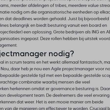
ams, meerder afdelingen of tribes, meerdere value stre
dinatie nodig om die organisatorische eenheden op elkaa
en dat deadlines worden gehaald. Juist bij bijvoorbeeld
ines belangrijk en biedt besturing vanuit een board en
ojectleider) een oplossing. Grote bedrijven als ING en 
anisaties ingepast. Deze rollen hebben bij uitstek voor
nagement.
ojectmanager nodig?
maal in scrum teams en het werkt allemaal fantastisch, m
 Nou, daar heb je nou een Agile projectmanager voor no
 bepaalde gestelde tijd met een bepaalde gestelde sc
prachtige combinatie waarbij mensen die veel
ken herkennen omdat er governance besturing is. Daa
ution development team. De deelnemers die veel ervaring
rkennen dat weer. Het is een mooie manier om beide
 van de manieren om effectiever te worden. Cruciaal bl