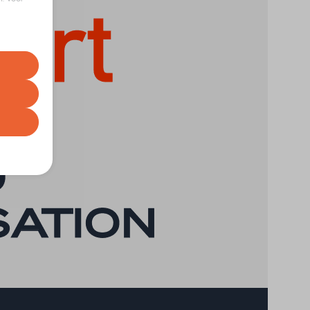
euren op
t uw
correcte
gebruiker
nze
e