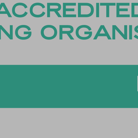
es-analytics
es-functional
es-necessary
es-other
es-performance
esID
menu
me
_*
ftApplicationsTelemetryDeviceId
ftApplicationsTelemetryFirstLaunchTime
osthog