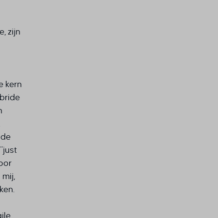
, zijn
e kern
bride
n
.
 de
“just
voor
 mij,
ken.
ile