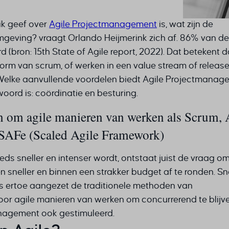
ik geef over
Agile Projectmanagement
is, wat zijn de
geving? vraagt Orlando Heijmerink zich af. 86% van de
ron: 15th State of Agile report, 2022). Dat betekent d
m van scrum, of werken in een value stream of release 
 Welke aanvullende voordelen biedt Agile Projectmanag
oord is: coördinatie en besturing.
n om agile manieren van werken als Scrum, 
SAFe (Scaled Agile Framework)
s sneller en intenser wordt, ontstaat juist de vraag o
n sneller en binnen een strakker budget af te ronden. Sn
s ertoe aangezet de traditionele methoden van
 agile manieren van werken om concurrerend te blijven
anagement ook gestimuleerd.