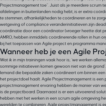
Projectmanagement toe”. Juist als je meerdere scrum te
afdelingen in buitenlanden nodig hebt, is er extra coör
te stemmen, afhankelijkheden te coördineren en te zorg
wetgeving of compliance veranderinitiatieven zijn deadl
coördinatie door een coördinator (vroeger heette dat pr
AMRO, hebben inmiddels coördinerende rollen in hun org
bij het toepassen van Agile project en programma ma
Wanneer heb je een Agile Pr
Wat ik in mijn trainingen vaak hoor is; ‘we werken alle
sommige initiatieven komen gewoon niet van de grond’.
Iemand die bepaalde zaken coördineert om binnen een
het projectdoel haalt.
Agile Projectmanagement is een 
projectmanagement ervaring hebben de manier van wer
is de projectboard. Daarnaast is er een uitvoerend sol
hebben met het werken in een scrum agile omgeving he
werelden te combineren. Agile projectmanagement is een