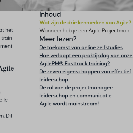
Inhoud
Wat zijn de drie kenmerken van Agile?
at het
Wanneer heb je een Agile Projectmanager nodig?
train
Meer lezen?
ement
De toekomst van online zelfstudies
Hoe verloopt een praktijkdag van onze
AgilePM® Fasttrack training?
Agile
De zeven eigenschappen van effectief
leiderschap
De rol van de projectmanager:
m
leiderschap en communicatie
elle
Agile wordt mainstream!
. Dit