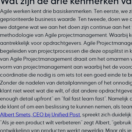
Wat zijn de drie kenmerken va
Agile werken kent drie basiskenmerken. Ten eerste, we z
geprioriteerde business waarde. Ten tweede, doen we dat
we datgene wat we aan het doen zijn continue aan het ve
methodologie van Agile projectmanagement. Waarbij kost
aantrekkelijk voor opdrachtgevers.
Agile Projectmanage
begeleiden van projectprocessen die deze opsplitst in kl
van Agile Projectmanagement draait om het omarmen v
vorm van projectmanagement aan waarbij het de voorde
coördinatie die nodig is om iets tot een goed einde t
Zonder de nadelen van detailplanningen of het onnodig
klant niet weet wat die wilt, of dat andere opdrachtgev
enough detail upfront” en “fail fast learn fast”. Nameli
de klant of om een beslissing te kunnen nemen, als tea
Albert Smets, CEO bij Unified Post
, spreekt zich duideli
“Als je een product wilt verbeteren” zegt Albert, “geb
ontwikkeling van producten werkt geweldig. Maar als je 