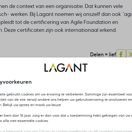
nen de context van een organisatie. Dat kunnen vele
sch- werken. Bij Lagant noemen wij onszelf dan ook “agi
leidt tot de certificering van Agile Foundation en
en. Deze certificaten zijn ook internationaal erkend.
Delen = lief
Vol
ouw vaardigheden verbeteren is investeren in jouw markt
cyvoorkeuren
ite gebruikt cookies om uw ervaring te verbeteren. Sommige zijn essentieel voo
iteit van de site, terwijl andere ons helpen uw gebruikservaring te analyseren en
n. Bekijk uw opties en maak uw keuze.
ger bent dan 16 jaar, zorg er dan voor dat u toestemming hebt gekregen van uw 
 alle niet-essentiële cookies.
y is belangrijk voor ons. U kunt uw cookie-instellingen op elk moment aanpassen