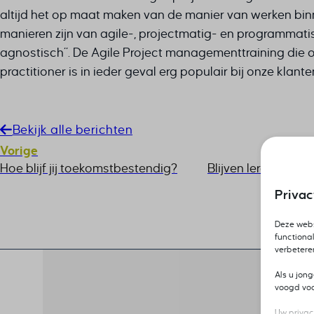
altijd het op maat maken van de manier van werken bin
manieren zijn van agile-, projectmatig- en programmati
agnostisch”. De Agile Project managementtraining die op
practitioner is in ieder geval erg populair bij onze klant
Bekijk alle berichten
Vorige
Hoe blijf jij toekomstbestendig?
Blijven leren en j
Priva
Deze webs
functional
verbetere
Als u jon
voogd voor
Uw privac