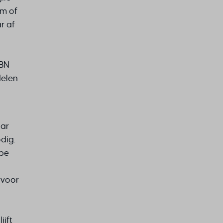
am of
r af
ABN
delen
aar
dig.
ope
rvoor
ijft