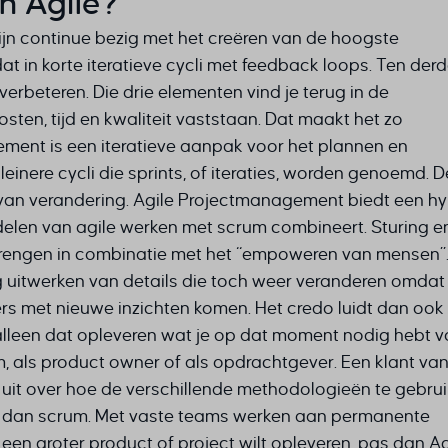
n Agile?
ijn continue bezig met het creëren van de hoogste
 in korte iteratieve cycli met feedback loops. Ten derde
rbeteren. Die drie elementen vind je terug in de
en, tijd en kwaliteit vaststaan. Dat maakt het zo
ment is een iteratieve aanpak voor het plannen en
einere cycli die sprints, of iteraties, worden genoemd. D
an verandering. Agile Projectmanagement biedt een hy
len van agile werken met scrum combineert. Sturing e
e brengen in combinatie met het “empoweren van mensen”
 uitwerken van details die toch weer veranderen omdat
ers met nieuwe inzichten komen. Het credo luidt dan ook 
jk alleen dat opleveren wat je op dat moment nodig hebt 
m, als product owner of als opdrachtgever.
Een klant van
jk uit over hoe de verschillende methodologieën te gebrui
ruik dan scrum. Met vaste teams werken aan permanente
een groter product of project wilt opleveren, pas dan Ag