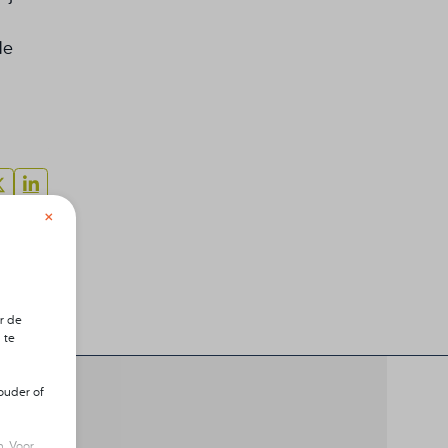
le
×
gende
waarde
r de
 te
ouder of
. Voor