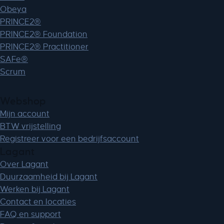
zero-chakra-ui-color-mode
Obeya
PRINCE2®
PRINCE2® Foundation
PRINCE2® Practitioner
SAFe®
Scrum
Webshop
Mijn account
BTW vrijstelling
Registreer voor een bedrijfsaccount
Lagant
Over Lagant
Duurzaamheid bij Lagant
Werken bij Lagant
Contact en locaties
FAQ en support