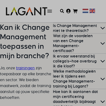
Is Change Management
Kan ik Change
niet te theoretisch?
Management
Wat zijn de voordelen
Bij Lagant combineren we
van een Change
toepassen in
Management-
theorie
met praktische
certificaat?
voorbeelden. Door onze
mijn branche?
Ik ervaar weerstand bij
flipped classroom-methode
Een certificaat toont je
collega’s—hoe overbrug
leer je hoe je de stof direct
ik die kloof?
vaardigheden
aan en biedt
Ja, onze
trainingen
zijn
toepast in je werk.
Welke methodologieën
je een sterke uitgangspositie
toepasbaar op elke branche
Weerstand is vaak een teken
leer ik tijdens een
in je carrière. Het vergroot je
en sector. We bieden
Change Management-
dat mensen niet volledig
kansen op promotie en
maatwerk, zodat de training
training bij Lagant?
begrijpen waarom een
succes bij
aansluit op jouw specifieke
Hoe kan ik aantonen dat
verandering nodig is. Ga in
verandermanagement.
We richten ons op bewezen
mijn certificering
behoeften.
gesprek, luister naar hun
daadwerkelijk bijdraagt
methoden zoals Prosci’s
zorgen en benoem de