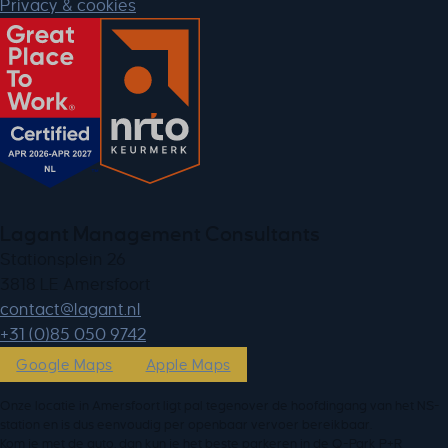
Privacy & cookies
Lagant Management Consultants
Stationsplein 26
3818 LE Amersfoort
ln.tnagal@tcatnoc
+31 (0)85 050 9742
Google Maps
Apple Maps
Onze locatie in Amersfoort ligt pal tegenover de hoofdingang van het NS-
station en is dus eenvoudig per openbaar vervoer bereikbaar.
Kom je met de auto, dan kun je het beste parkeren in de Q-Park P+R