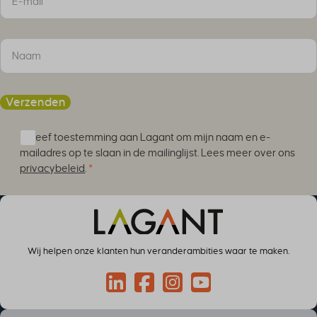
av_lang
SID
wp-settings-*
x_logged_in_user
av_tunnel
wp-settings-time-*
brf-unlock-maintenance
cky-action
cky-consent
Verzenden
cookiesEnabled
cookieyes-advertisement
Ik geef toestemming aan Lagant om mijn naam en e-
cookieyes-analytics
mailadres op te slaan in de mailinglijst. Lees meer over ons
cookieyes-functional
privacybeleid
.
*
cookieyes-necessary
cookieyes-other
cookieyes-performance
cookieyesID
Wij helpen onze klanten hun veranderambities waar te maken.
csmm_menu
ext_name
Connect via LinkedIn
Volg op Facebook
Volg op Instagram
Volg op YouTube
hsoffset_*