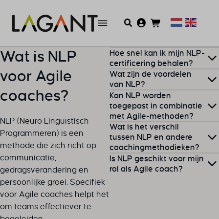
Hoe snel kan ik mijn NLP-
Wat is NLP
certificering behalen?
voor Agile
Wat zijn de voordelen
De certificering kan
van NLP?
coaches?
Kan NLP worden
afhankelijk van jouw
👉 Betere communicatie:
toegepast in combinatie
studietempo binnen enkele
met Agile-methoden?
Leer effectiever luisteren en
weken worden behaald.
NLP (Neuro Linguïstisch
Wat is het verschil
reageren
Programmeren) is een
Ja, NLP en Agile vullen
tussen NLP en andere
👉 Sterkere teams: Creëer
methode die zich richt op
coachingmethodieken?
elkaar uitstekend aan. NLP
verbinding en los conflicten
communicatie,
Is NLP geschikt voor mijn
versterkt de
op
NLP legt de nadruk op
rol als Agile coach?
gedragsverandering en
communicatieve en
👉 Persoonlijke groei:
communicatie en
persoonlijke groei. Specifiek
interpersoonlijke
Ja, NLP biedt Agile coaches
Ontwikkel jezelf als coach en
gedragsverandering, terwijl
voor Agile coaches helpt het
vaardigheden die essentieel
handvatten om beter te
leider
andere methodieken vaak
om teams effectiever te
zijn binnen Agile.
communiceren, obstakels te
meer procesgericht zijn.
begeleiden.