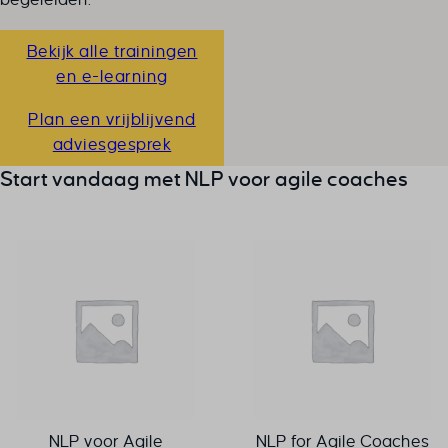
overwinnen en teams te
motiveren.
Bekijk alle trainingen
en e-learning
Plan een vrijblijvend
adviesgesprek
Start vandaag met
NLP voor agile coaches
NLP voor Agile
NLP for Agile Coaches