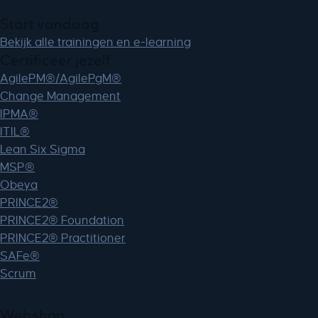
cookieyes-performance
Start vandaag
cookieyesID
Bekijk alle trainingen en e-learning
csmm_menu
Certificeer jezelf
ext_name
AgilePM®/AgilePgM®
hsoffset_*
Change Management
i18next
IPMA®
li_adsId
ITIL®
li_fat_id
Lean Six Sigma
MicrosoftApplicationsTelemetryDeviceId
MSP®
MicrosoftApplicationsTelemetryFirstLaunchTime
Obeya
PRINCE2®
perf_*
PRINCE2® Foundation
ph_*_posthog
PRINCE2® Practitioner
sc_applied_coupon_profile_id
SAFe®
SLO_GWPT_Show_Hide_tmp
Scrum
SLO_wptGlobTipTmp
SSID
Webshop