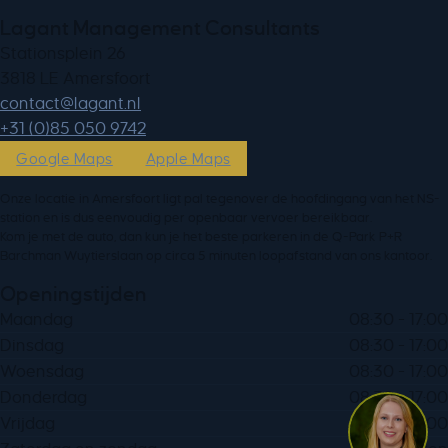
Lagant Management Consultants
Stationsplein 26
3818 LE Amersfoort
ln.tnagal@tcatnoc
+31 (0)85 050 9742
Google Maps
Apple Maps
Onze locatie in Amersfoort ligt pal tegenover de hoofdingang van het NS-
station en is dus eenvoudig per openbaar vervoer bereikbaar.
Kom je met de auto, dan kun je het beste parkeren in de Q-Park P+R
Barchman Wuytierslaan op circa 5 minuten loopafstand van ons kantoor.
Openingstijden
Maandag
08:30 - 17:00
Dinsdag
08:30 - 17:00
Woensdag
08:30 - 17:00
Donderdag
08:30 - 17:00
Vrijdag
08:30 - 17:00