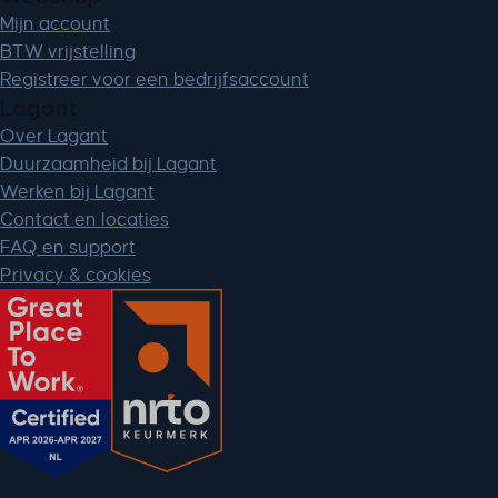
ssm_au_c
Mijn account
TSVB_UID
BTW vrijstelling
ws_form_*_hash
Registreer voor een bedrijfsaccount
ws_form_debug_height
Lagant
x_favorite_ids__product
Over Lagant
Duurzaamheid bij Lagant
zero-chakra-ui-color-mode
Werken bij Lagant
Contact en locaties
FAQ en support
Privacy & cookies