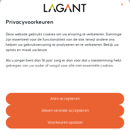
×
Privacyvoorkeuren
Deze website gebruikt cookies om uw ervaring te verbeteren. Sommige
zijn essentieel voor de functionaliteit van de site, terwijl andere ons
helpen uw gebruikservaring te analyseren en te verbeteren. Bekijk uw
opties en maak uw keuze.
Als u jonger bent dan 16 jaar, zorg er dan voor dat u toestemming hebt
gekregen van uw ouder of voogd voor alle niet-essentiële cookies.
Uw privacy is belangrijk voor ons. U kunt uw cookie-instellingen op elk
moment aanpassen. Voor meer informatie over hoe wij gegevens
gebruiken, lees ons privacybeleid. U kunt uw voorkeuren op elk moment
wijzigen door op de instellingenknop hieronder te klikken.
Alles accepteren
Houd er rekening mee dat als u ervoor kiest bepaalde soorten cookies
uit te schakelen, dit uw ervaring op de site en de services die wij kunnen
Alleen vereiste accepteren
aanbieden, kan beïnvloeden.
Voorkeuren opslaan
Essentieel