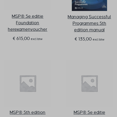
initiatieven elkaar in de weg
zitten of dat je belangrijke
kansen mist.
MSP® 5e editie
Managing Successful
Foundation
Programmes 5th
herexamenvoucher
edition manual
€
615,00
€
135,00
excl. btw
excl. btw
MSP® 5th edition
MSP® 5e editie