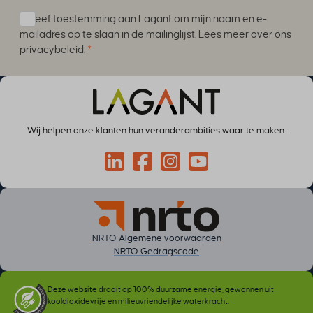
cky-action
Ik geef toestemming aan Lagant om mijn naam en e-
cky-consent
mailadres op te slaan in de mailinglijst. Lees meer over ons
cookiesEnabled
privacybeleid
.
*
cookieyes-advertisement
cookieyes-analytics
cookieyes-functional
cookieyes-necessary
Wij helpen onze klanten hun veranderambities waar te maken.
cookieyes-other
cookieyes-performance
Connect via LinkedIn
Volg op Facebook
Volg op Instagram
Volg op YouTube
cookieyesID
csmm_menu
ext_name
NRTO Algemene voorwaarden
hsoffset_*
NRTO Gedragscode
i18next
li_adsId
Deze website draait op 100% duurzame energie, gewonnen uit
li_fat_id
kooldioxidevrije en milieuvriendelijke waterkracht.