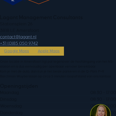
Lagant Management Consultants
Stationsplein 26
3818 LE Amersfoort
ln.tnagal@tcatnoc
+31 (0)85 050 9742
Google Maps
Apple Maps
Onze locatie in Amersfoort ligt pal tegenover de hoofdingang van het NS-
station en is dus eenvoudig per openbaar vervoer bereikbaar.
Kom je met de auto, dan kun je het beste parkeren in de Q-Park P+R
Barchman Wuytierslaan op circa 5 minuten loopafstand van ons kantoor.
Openingstijden
Maandag
08:30 - 17:00
Dinsdag
08:30 - 17:00
Woensdag
08:30 - 17:00
Donderdag
08:30 - 17:00