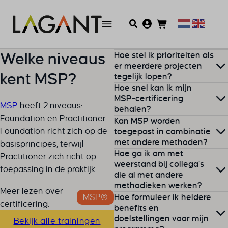
Hoe stel ik prioriteiten als
Welke niveaus
er meerdere projecten
kent MSP?
tegelijk lopen?
Hoe snel kan ik mijn
Zorg eerst voor een heldere
MSP-certificering
MSP
heeft 2 niveaus:
behalen?
programmavisie: wat wil je
Foundation en Practitioner.
Kan MSP worden
als organisatie bereiken met
Afhankelijk van jouw
Foundation richt zich op de
toegepast in combinatie
deze verzameling
met andere methoden?
studietempo kun je de
basisprincipes, terwijl
projecten? Gebruik
Hoe ga ik om met
certificering
binnen enkele
Practitioner zich richt op
vervolgens de ‘Blueprint’ uit
Ja,
MSP
werkt uitstekend
weerstand bij collega’s
weken behalen.
toepassing in de praktijk.
MSP
om te bepalen welke
die al met andere
samen met methoden zoals
methodieken werken?
projecten essentieel zijn en
PRINCE2
,
Agile
en
Lean Six
Meer lezen over
Hoe formuleer ik heldere
MSP®
welke ondersteunend. Met
Sigma
.
certificering:
Weerstand komt vaak voort
benefits en
een duidelijke roadmap kun
doelstellingen voor mijn
uit onduidelijkheid. Leg
Bekijk alle trainingen
je de beschikbare middelen,