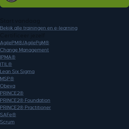
MicrosoftApplicationsTelemetryDeviceId
MicrosoftApplicationsTelemetryFirstLaunchTime
perf_*
Start vandaag
ph_*_posthog
Bekijk alle trainingen en e-learning
Certificeer jezelf
sc_applied_coupon_profile_id
AgilePM®/AgilePgM®
SLO_GWPT_Show_Hide_tmp
Change Management
SLO_wptGlobTipTmp
IPMA®
SSID
ITIL®
ssm_au_c
Lean Six Sigma
TSVB_UID
MSP®
ws_form_*_hash
Obeya
ws_form_debug_height
PRINCE2®
PRINCE2® Foundation
x_favorite_ids__product
PRINCE2® Practitioner
zero-chakra-ui-color-mode
SAFe®
Scrum