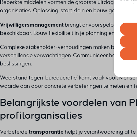
Beperkte middelen vormen de grootste uitdaging. Je heb
meer info
organisaties. Oplossing: start klein en bouw geleidelijk 
elk momen
Houd er r
Vrijwilligersmanagement
brengt onvoorspelbaarheid mee
ervaring 
beschikbaar. Bouw flexibiliteit in je planning en zorg vo
Essent
Complexe stakeholder-verhoudingen maken besluitvorm
Essenti
werkin
verschillende verwachtingen. Communiceer helder over p
volgen
beslissingen.
Analy
Weerstand tegen ‘bureaucratie’ komt vaak voor. Mensen
Statist
asenha
bezoek
waarde aan door concrete verbeteringen te meten en te
cb_sess
cookiey
Belangrijkste voordelen van 
Marke
googtra
Market
_clsk
gepers
profitorganisaties
interco
_ga
website
interco
_ga_*
Verbeterde
transparantie
helpt je verantwoording af te
mhcook
ajs_an
Andere