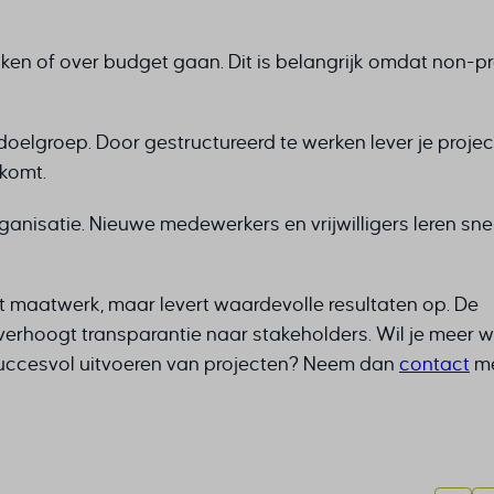
ategorie omvat alle cookies, domeinen en services die niet in de andere specifi
SID
th_analytics_date_range
ieën vallen of niet duidelijk zijn gecategoriseerd.
Id
rent
Details weergeven
en of over budget gaan. Dit is belangrijk omdat non-pr
rrent_add
tn_id_UMCWuWALoU
session_id
t
w
merce_cart_hash
st_add
oelgroep. Door gestructureerd te werken lever je proje
merce_items_in_cart
grations
 komt.
m-device-id-*
ss_logged_in_*
ssion
ite_accepts_marketing
nisatie. Nieuwe medewerkers en vrijwilligers leren snel
58-d3e0-4007-8e38-f94d902144b5
ss_test_cookie
ata
ite_checkout_email
g
ite_checkout_token
commerce_session_*
t maatwerk, maar levert waardevolle resultaten op. De
el
ings-*
d_in_user
verhoogt transparantie naar stakeholders. Wil je meer 
ock-maintenance
ings-time-*
succesvol uitvoeren van projecten? Neem dan
contact
me
ion
sent
Enabled
es-advertisement