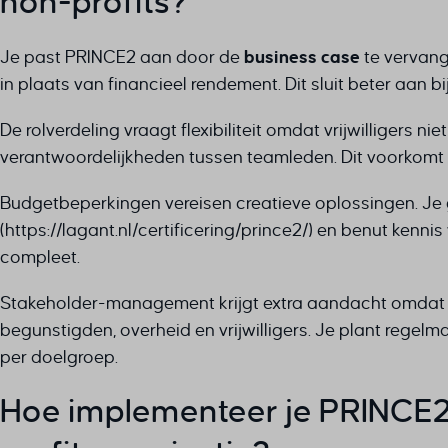
non-profits?
Je past PRINCE2 aan door de
business case
te vervang
in plaats van financieel rendement. Dit sluit beter aan b
De rolverdeling vraagt flexibiliteit omdat vrijwilligers nie
verantwoordelijkheden tussen teamleden. Dit voorkomt dat
Budgetbeperkingen vereisen creatieve oplossingen. Je 
(https://lagant.nl/certificering/prince2/) en benut kenn
compleet.
Stakeholder-management krijgt extra aandacht omdat n
begunstigden, overheid en vrijwilligers. Je plant re
per doelgroep.
Hoe implementeer je PRINCE2 