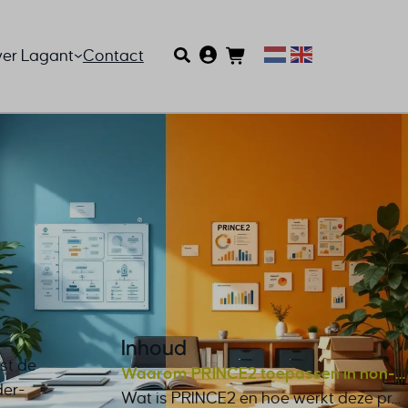
er Lagant
Contact
Inhoud
st de
Waarom PRINCE2 toepassen in non-profitorganisaties?
der-
Wat is PRINCE2 en hoe werkt deze projectmethodologie?