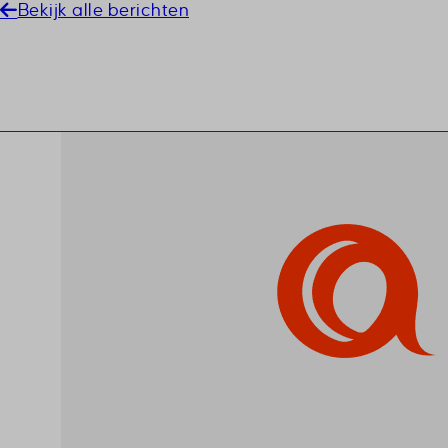
cookiey
Bekijk alle berichten
cookiey
cookiey
cookiey
cookiey
cookiey
csmm_
ext_na
hsoffset
i18next
li_adsId
li_fat_id
Microso
Microso
perf_*
ph_*_p