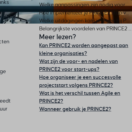
anks
Welke aanpassingen zijn nodig voor PRINCE2 implementatie in non-profits?
Hoe implementeer je PRINCE2 stap voor stap in je non-profitorganisatie?
Welke uitdagingen kom je tegen bij PRINCE2 in de non-profit sector?
Belangrijkste voordelen van PRINCE2 voor non-profitorganisaties
Meer lezen?
cten
Kan PRINCE2 worden aangepast aan
kleine organisaties?
Wat zijn de voor- en nadelen van
PRINCE2 voor start-ups?
oge
Hoe organiseer je een succesvolle
s
projectstart volgens PRINCE2?
Wat is het verschil tussen Agile en
teedt
PRINCE2?
uur
Wanneer gebruik je PRINCE2?