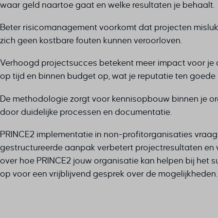
Deze c
_clck
waar geld naartoe gaat en welke resultaten je behaalt.
PHPSES
rank_ma
categor
_fbc
session
sbjs_cur
Beter risicomanagement voorkomt dat projecten mislukk
_fbp
tz
sbjs_cu
zich geen kostbare fouten kunnen veroorloven.
_gcl_au
__even
unique_
sbjs_firs
_gcl_a
_dd_s
woocom
sbjs_fir
Verhoogd projectsucces betekent meer impact voor je d
_gcl_gs
_gcl_ag
woocom
sbjs_mi
op tijd en binnen budget op, wat je reputatie ten goede
interco
*_mode
wordpre
sbjs_se
mailerl
De methodologie zorgt voor kennisopbouw binnen je orga
7eee28
wordpre
sbjs_ud
mailerl
door duidelijke processen en documentatie.
amp_*
wp_lan
tk_ai
mailerl
av_lang
wp_woo
tk_qs
PRINCE2 implementatie in non-profitorganisaties vraag
SID
av_tunn
wp-sett
x_logge
gestructureerde aanpak verbetert projectresultaten en 
brf-unl
wp-sett
over hoe PRINCE2 jouw organisatie kan helpen bij het 
cky-act
op voor een vrijblijvend gesprek over de mogelijkheden.
cky-con
cookies
cookiey