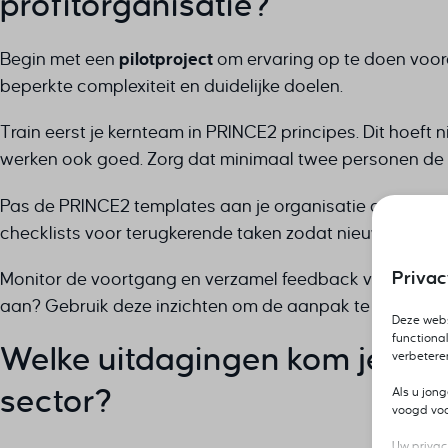
profitorganisatie?
Begin met een
pilotproject
om ervaring op te doen voord
beperkte complexiteit en duidelijke doelen.
Train eerst je kernteam in PRINCE2 principes. Dit hoeft 
werken ook goed. Zorg dat minimaal twee personen de 
Pas de PRINCE2 templates aan je organisatie aan. Ver
checklists voor terugkerende taken zodat nieuwe teaml
Priva
Monitor de voortgang en verzamel feedback van alle b
aan? Gebruik deze inzichten om de aanpak te verfijnen
Deze webs
functional
Welke uitdagingen kom je tege
verbetere
sector?
Als u jon
voogd voor
Uw privac