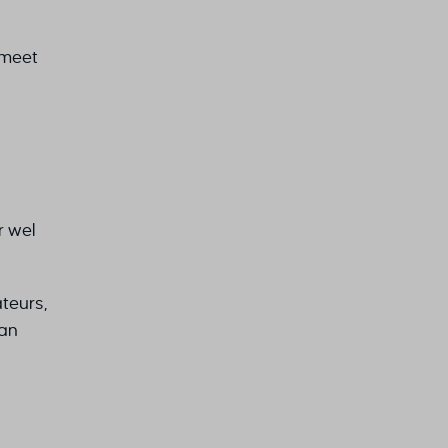
 meet
r wel
teurs,
aan