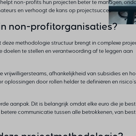
 helpt non-profits hun projecten beter te managen, ond
nateurs en verhoogt de kans op projectsucces.
 non-profitorganisaties?
deze methodologie structuur brengt in complexe proje
e doelen te stellen en verantwoording af te leggen aan
e vrijwilligersteams, afhankelijkheid van subsidies en h
oplossingen door rollen helder te definiëren en risico’
rde aanpak. Dit is belangrijk omdat elke euro die je bes
betere communicatie tussen alle betrokkenen, van best