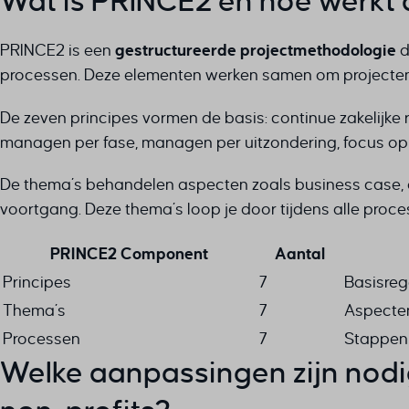
Wat is PRINCE2 en hoe werkt
PRINCE2 is een
gestructureerde projectmethodologie
d
processen. Deze elementen werken samen om projecten be
De zeven principes vormen de basis: continue zakelijke re
managen per fase, managen per uitzondering, focus o
De thema’s behandelen aspecten zoals business case, org
voortgang. Deze thema’s loop je door tijdens alle proces
PRINCE2 Component
Aantal
Principes
7
Basisreg
Thema’s
7
Aspecte
Processen
7
Stappen 
Welke aanpassingen zijn nodi