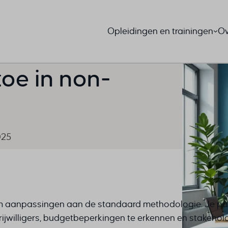
Opleidingen en trainingen
Ov
oe in non-
025
om aanpassingen aan de standaard methodologie. Je pa
vrijwilligers, budgetbeperkingen te erkennen en stakehol