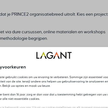
at je PRINCE2 organisatiebreed uitrolt. Kies een projec
niet via dure cursussen, online materialen en workshops
methodologie begrijpen.
eenvoudig documenten en gebruik herkenbare taal. Maa
eden snel kunnen starten.
cyvoorkeuren
etrokkenen. Wat werkt goed en waar loop je tegen prob
 voor volgende projecten.
ite gebruikt cookies om uw ervaring te verbeteren. Sommige zijn essentieel voo
iteit van de site, terwijl andere ons helpen uw gebruikservaring te analyseren en
n bij PRINCE2 in de non-profi
n. Bekijk uw opties en maak uw keuze.
ger bent dan 16 jaar, zorg er dan voor dat u toestemming hebt gekregen van uw 
 alle niet-essentiële cookies.
y is belangrijk voor ons. U kunt uw cookie-instellingen op elk moment aanpassen