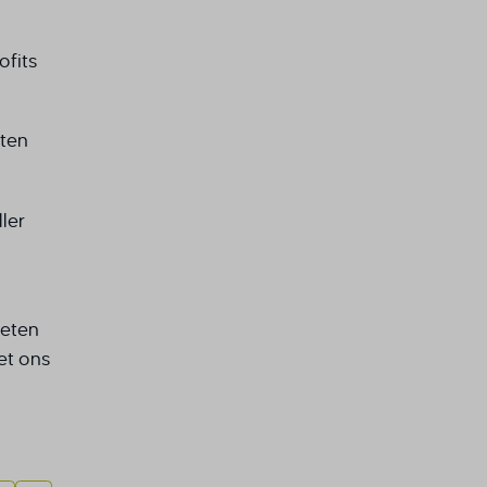
eke
ofits
cten
ler
weten
t ons