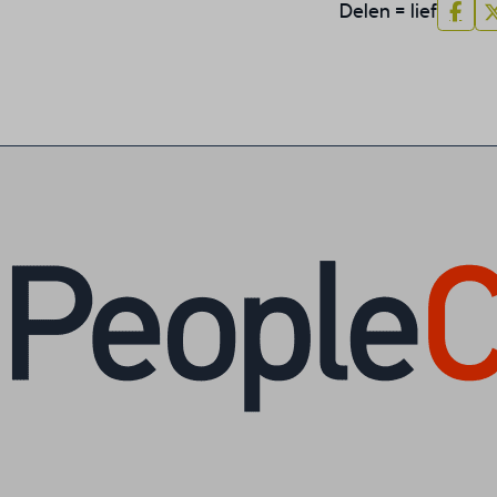
es-analytics
Delen = lief
es-functional
es-necessary
es-other
es-performance
esID
menu
me
_*
ftApplicationsTelemetryDeviceId
ftApplicationsTelemetryFirstLaunchTime
osthog