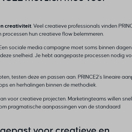
n creativiteit
. Veel creatieve professionals vinden PRIN
en processen hun creatieve flow belemmeren.
 Een sociale media campagne moet soms binnen dagen l
j deze snelheid. Je hebt aangepaste processen nodig vo
pten, testen deze en passen aan. PRINCE2’s lineaire aa
oops en herhalingen binnen de methodiek.
 voor creatieve projecten. Marketingteams willen snel
agt om pragmatische aanpassingen van de standaard
epast voor creatieve en