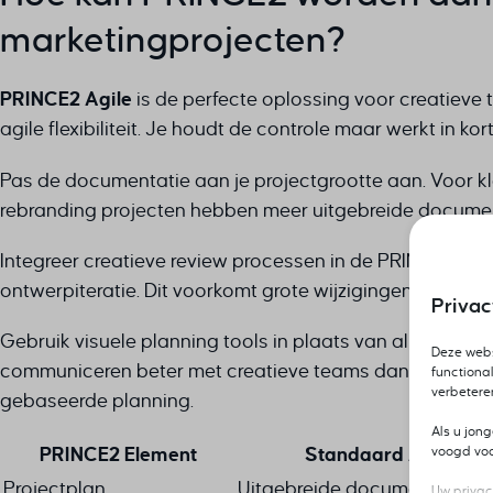
marketingprojecten?
PRINCE2 Agile
is de perfecte oplossing voor creatiev
agile flexibiliteit. Je houdt de controle maar werkt in 
Pas de documentatie aan je projectgrootte aan. Voor 
rebranding projecten hebben meer uitgebreide document
Integreer creatieve review processen in de PRINCE2 fa
ontwerpiteratie. Dit voorkomt grote wijzigingen aan het 
Priva
Gebruik visuele planning tools in plaats van alleen t
Deze webs
communiceren beter met creatieve teams dan uitgebreid
functional
verbetere
gebaseerde planning.
Als u jon
PRINCE2 Element
Standaard Aanpak
voogd voor
Projectplan
Uitgebreide documentatie
Uw privac