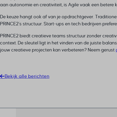
Deze c
_clck
PHPSES
rank_ma
aan autonomie en creativiteit, is Agile vaak een betere
categor
_fbc
session
sbjs_cur
_fbp
De keuze hangt ook af van je opdrachtgever. Tradition
tz
sbjs_cu
_gcl_au
PRINCE2’s structuur. Start-ups en tech bedrijven prefer
__even
unique_
sbjs_firs
_gcl_a
_dd_s
woocom
sbjs_fir
PRINCE2 biedt creatieve teams structuur zonder creativ
_gcl_gs
_gcl_ag
woocom
sbjs_mi
context. De sleutel ligt in het vinden van de juiste balan
interco
*_mode
wordpre
sbjs_se
jouw creatieve projecten kan verbeteren? Neem gerust
mailerl
7eee28
wordpre
sbjs_ud
mailerl
amp_*
wp_lan
tk_ai
mailerl
av_lang
wp_woo
tk_qs
SID
av_tunn
wp-sett
Bekijk alle berichten
x_logge
brf-unl
wp-sett
cky-act
cky-con
cookies
cookiey