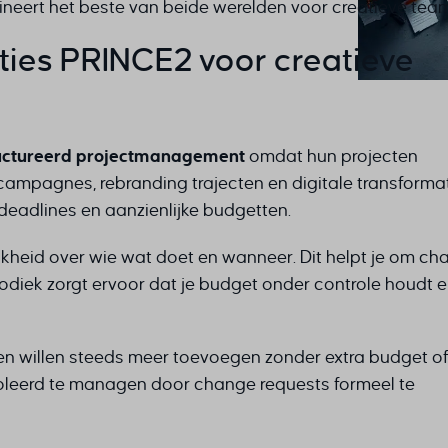
ineert het beste van beide werelden voor creatieve tea
es PRINCE2 voor creatieve
uctureerd projectmanagement
omdat hun projecten
gcampagnes, rebranding trajecten en digitale transformat
deadlines en aanzienlijke budgetten.
jkheid over wie wat doet en wanneer. Dit helpt je om ch
iek zorgt ervoor dat je budget onder controle houdt 
 willen steeds meer toevoegen zonder extra budget of t
oleerd te managen door change requests formeel te