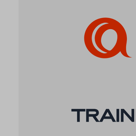
cookiey
cookiey
cookiey
cookiey
cookiey
cookiey
csmm_
ext_na
hsoffset
i18next
li_adsId
li_fat_id
Microso
Microso
perf_*
ph_*_p