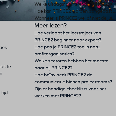
ms.
Welke uitdagingen brengt PRINCE2 met zich mee voor marketingteams?
Hoe kan PRINCE2 worden aangepast voor creatieve en marketingprojecten?
Wanneer is PRINCE2 wel of niet de juiste keuze voor creatieve projecten?
Meer lezen?
Hoe verloopt het leertraject van
PRINCE2 beginner naar expert?
Hoe pas je PRINCE2 toe in non-
ies.
profitorganisaties?
Welke sectoren hebben het meeste
aos te
baat bij PRINCE2?
en
Hoe beïnvloedt PRINCE2 de
communicatie binnen projectteams?
Zijn er handige checklists voor het
ijd.
werken met PRINCE2?