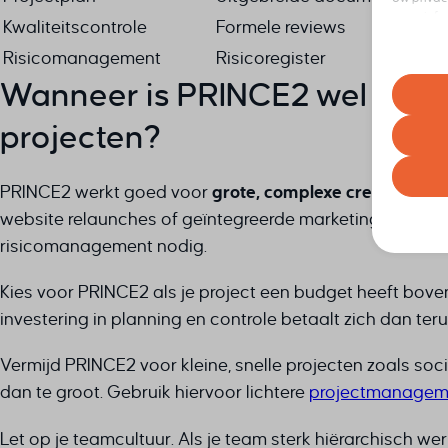
meer info
Kwaliteitscontrole
Formele reviews
elk momen
Risicomanagement
Risicoregister
Houd er r
Wanneer is PRINCE2 wel of nie
ervaring 
projecten?
Essent
Essenti
werkin
PRINCE2 werkt goed voor
grote, complexe creatieve pr
volgen
website relaunches of geïntegreerde marketingcampagn
Analy
risicomanagement nodig.
Statist
asenha
bezoek
cb_sess
Kies voor PRINCE2 als je project een budget heeft bov
investering in planning en controle betaalt zich dan ter
cookiey
Marke
googtra
Market
_clsk
Vermijd PRINCE2 voor kleine, snelle projecten zoals so
gepers
interco
_ga
website
dan te groot. Gebruik hiervoor lichtere
projectmanagem
interco
_ga_*
mhcook
ajs_an
Andere
Let op je teamcultuur. Als je team sterk hiërarchisch 