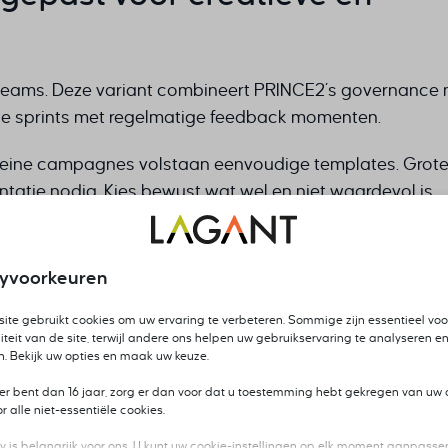
e teams. Deze variant combineert PRINCE2’s governance
korte sprints met regelmatige feedback momenten.
kleine campagnes volstaan eenvoudige templates. Grot
atie nodig. Kies bewust wat wel en niet waardevol is.
sen. Plan feedback momenten met stakeholders na elke
eind van het project.
cyvoorkeuren
ekstuele documenten. Moodboards, wireframes en prototy
ite gebruikt cookies om uw ervaring te verbeteren. Sommige zijn essentieel voo
e specificaties. Deze passen perfect in PRINCE2’s pro
iteit van de site, terwijl andere ons helpen uw gebruikservaring te analyseren en
n. Bekijk uw opties en maak uw keuze.
ger bent dan 16 jaar, zorg er dan voor dat u toestemming hebt gekregen van uw 
Creatieve Aanpassing
 alle niet-essentiële cookies.
Visuele roadmaps en wireframes
y is belangrijk voor ons. U kunt uw cookie-instellingen op elk moment aanpassen