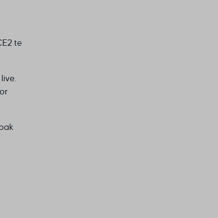
CE2 te
ive.
or
npak