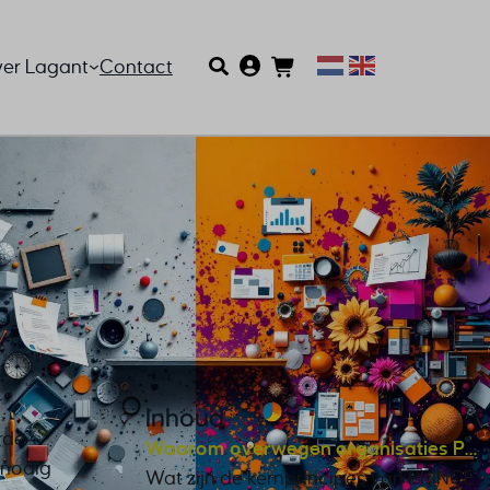
er Lagant
Contact
Inhoud
rde
Waarom overwegen organisaties PRINCE2 voor creatieve projecten?
 nodig
Wat zijn de kernprincipes van PRINCE2 en hoe verhouden deze zich tot creativiteit?