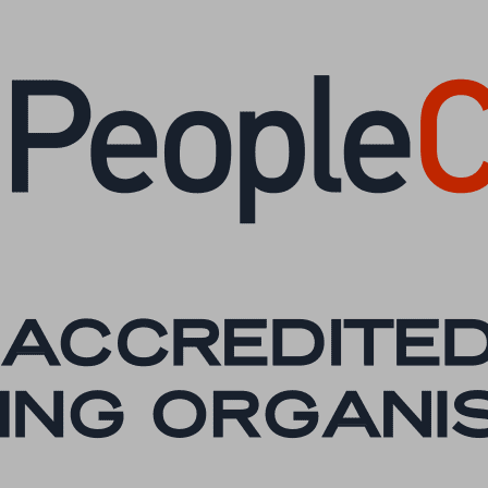
es-analytics
es-functional
es-necessary
es-other
es-performance
esID
menu
me
_*
ftApplicationsTelemetryDeviceId
ftApplicationsTelemetryFirstLaunchTime
osthog