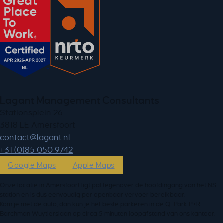
Lagant Management Consultants
Stationsplein 26
3818 LE Amersfoort
ln.tnagal@tcatnoc
+31 (0)85 050 9742
Google Maps
Apple Maps
Onze locatie in Amersfoort ligt pal tegenover de hoofdingang van het NS-
station en is dus eenvoudig per openbaar vervoer bereikbaar.
Kom je met de auto, dan kun je het beste parkeren in de Q-Park P+R
Barchman Wuytierslaan op circa 5 minuten loopafstand van ons kantoor.