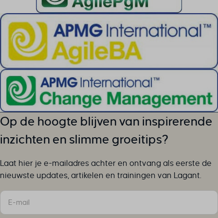
cookieyes-necessary
cookieyes-other
cookieyes-performance
cookieyesID
csmm_menu
ext_name
hsoffset_*
i18next
Op de hoogte blijven van inspirerende
li_adsId
li_fat_id
inzichten en slimme groeitips?
MicrosoftApplicationsTelemetryDeviceId
MicrosoftApplicationsTelemetryFirstLaunchTime
Laat hier je e-mailadres achter en ontvang als eerste de
perf_*
nieuwste updates, artikelen en trainingen van Lagant.
ph_*_posthog
Sectie
sc_applied_coupon_profile_id
SLO_GWPT_Show_Hide_tmp