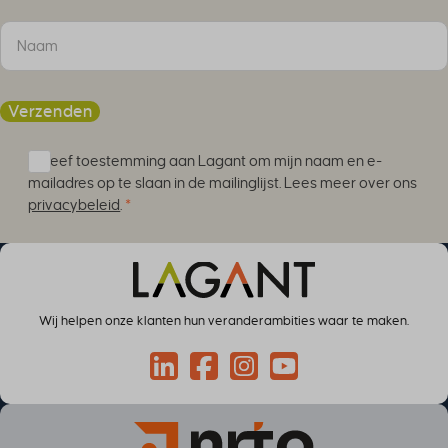
SLO_wptGlobTipTmp
SSID
ssm_au_c
TSVB_UID
Verzenden
ws_form_*_hash
Ik geef toestemming aan Lagant om mijn naam en e-
ws_form_debug_height
mailadres op te slaan in de mailinglijst. Lees meer over ons
x_favorite_ids__product
privacybeleid
.
*
zero-chakra-ui-color-mode
Wij helpen onze klanten hun veranderambities waar te maken.
Connect via LinkedIn
Volg op Facebook
Volg op Instagram
Volg op YouTube