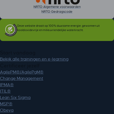
NRTO Algemene voorwaarden
NRTO Gedragscode
Deze website draait op 100% duurzame energie, gewonnen uit
kooldioxidevrije en milieuvriendelijke waterkracht.
Start vandaag
Bekijk alle trainingen en e-learning
Certificeer jezelf
AgilePM®/AgilePgM®
Change Management
IPMA®
ITIL®
Lean Six Sigma
MSP®
Obeya