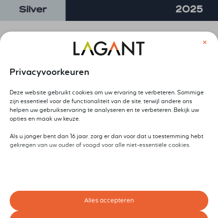
×
Privacyvoorkeuren
Deze website gebruikt cookies om uw ervaring te verbeteren. Sommige
zijn essentieel voor de functionaliteit van de site, terwijl andere ons
helpen uw gebruikservaring te analyseren en te verbeteren. Bekijk uw
opties en maak uw keuze.
Als u jonger bent dan 16 jaar, zorg er dan voor dat u toestemming hebt
gekregen van uw ouder of voogd voor alle niet-essentiële cookies.
Uw privacy is belangrijk voor ons. U kunt uw cookie-instellingen op elk
moment aanpassen. Voor meer informatie over hoe wij gegevens
gebruiken, lees ons privacybeleid. U kunt uw voorkeuren op elk moment
wijzigen door op de instellingenknop hieronder te klikken.
Alles accepteren
Houd er rekening mee dat als u ervoor kiest bepaalde soorten cookies
uit te schakelen, dit uw ervaring op de site en de services die wij kunnen