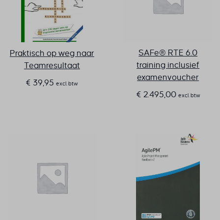
SAFe® RTE 6.0
Praktisch op weg naar
training inclusief
Teamresultaat
examenvoucher
€
39,95
excl. btw
€
2.495,00
excl. btw