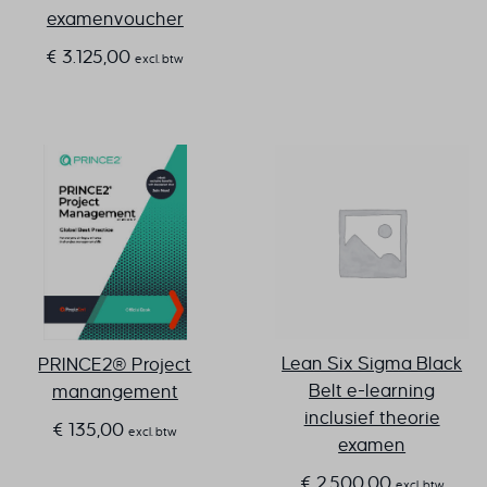
examenvoucher
€
3.125,00
excl. btw
Lean Six Sigma Black
PRINCE2® Project
Belt e-learning
manangement
inclusief theorie
€
135,00
excl. btw
examen
€
2.500,00
excl. btw