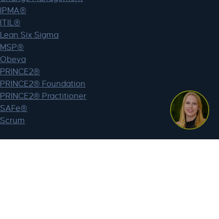
IPMA®
ITIL®
Lean Six Sigma
MSP®
Obeya
PRINCE2®
PRINCE2® Foundation
PRINCE2® Practitioner
SAFe®
Scrum
Webshop
Mijn account
BTW vrijstelling
Registreer voor een bedrijfsaccount
Lagant
Over Lagant