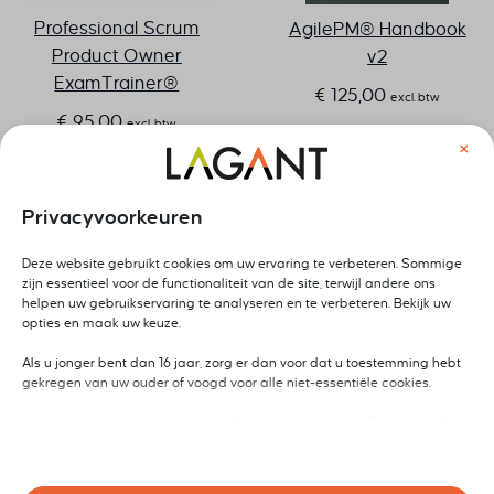
Professional Scrum
AgilePM® Handbook
Product Owner
v2
ExamTrainer®
€
125,00
excl. btw
€
95,00
excl. btw
×
Privacyvoorkeuren
Deze website gebruikt cookies om uw ervaring te verbeteren. Sommige
zijn essentieel voor de functionaliteit van de site, terwijl andere ons
helpen uw gebruikservaring te analyseren en te verbeteren. Bekijk uw
opties en maak uw keuze.
Als u jonger bent dan 16 jaar, zorg er dan voor dat u toestemming hebt
gekregen van uw ouder of voogd voor alle niet-essentiële cookies.
Uw privacy is belangrijk voor ons. U kunt uw cookie-instellingen op elk
MSP® 5e editie
Building a Storybrand
moment aanpassen. Voor meer informatie over hoe wij gegevens
Foundation training
gebruiken, lees ons privacybeleid. U kunt uw voorkeuren op elk moment
€
20,85
excl. btw
wijzigen door op de instellingenknop hieronder te klikken.
inclusief