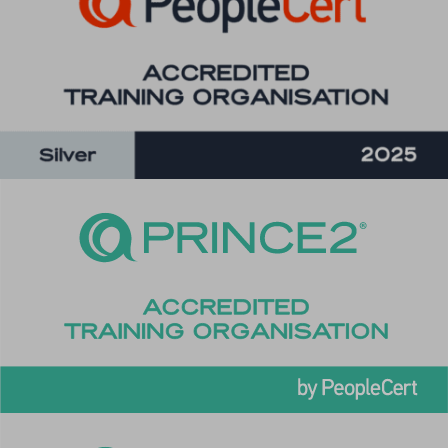
cookieyes-analytics
cookieyes-functional
cookieyes-necessary
cookieyes-other
cookieyes-performance
cookieyesID
csmm_menu
ext_name
hsoffset_*
i18next
li_adsId
li_fat_id
MicrosoftApplicationsTelemetryDeviceId
MicrosoftApplicationsTelemetryFirstLaunchTime
perf_*
ph_*_posthog