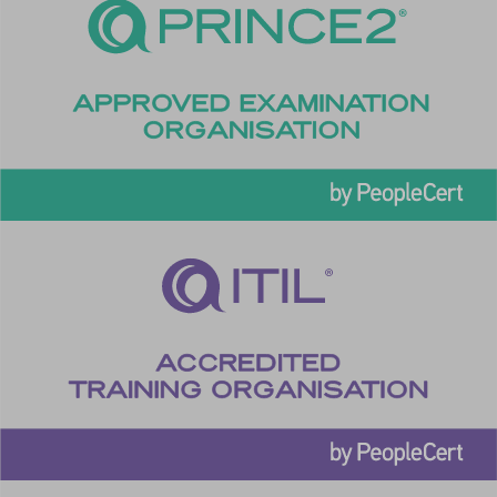
sc_applied_coupon_profile_id
SLO_GWPT_Show_Hide_tmp
SLO_wptGlobTipTmp
SSID
ssm_au_c
TSVB_UID
ws_form_*_hash
ws_form_debug_height
x_favorite_ids__product
zero-chakra-ui-color-mode