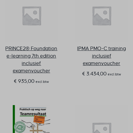
PRINCE2® Foundation
IPMA PMO-C training
e-learning 7th edition
inclusief
inclusief
examenvoucher
examenvoucher
€
3.434,00
excl. btw
€
935,00
excl. btw