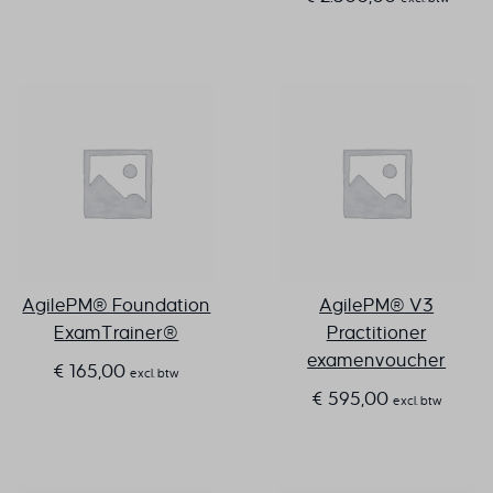
AgilePM® Foundation
AgilePM® V3
ExamTrainer®
Practitioner
examenvoucher
€
165,00
excl. btw
€
595,00
excl. btw