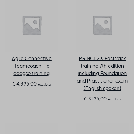
Agile Connective
PRINCE2® Fasttrack
Teamcoach – 6
training 7th edition
daagse training
including Foundation
and Practitioner exam
€
4.395,00
excl. btw
(English spoken)
€
3.125,00
excl. btw