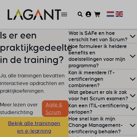
Wat is SAFe en hoe
Is er een
verschilt het van Scrum?
praktijkgedeelte
Hoe formuleer ik heldere
SAFe helpt bij het opschalen
benefits en
in de training?
doelstellingen voor mijn
van Agile werken binnen
programma?
grote organisaties, terwijl
Kan ik meerdere IT-
Scrum gericht is op teams.
Ja, alle trainingen bevatten
Het voordeel van
MSP
is dat
certificeringen
interactieve opdrachten en
combineren?
je werkt met duidelijke
praktijkoefeningen.
Wat gebeurt er als ik zak
benefit-maps en benefit-
Ja, veel professionals
voor het Scrum examen?
profiles. Begin met het in
Meer lezen over
Agile &
Kan een ITIL-certificering
combineren ITIL met SIAM of
kaart brengen van de
Oeps, gezakt voor je
verlopen?
studierichting:
Scrum
DevOps voor een bredere
gewenste eindresultaten en
Hoe snel kan ik mijn
examen… Geen zorgen, dat
kennisbasis.
Bekijk alle trainingen
koppel die aan meetbare
Ja, dat kan. Een
ITIL-
Change Management-
kan gebeuren. Je kunt je
en e-learning
certificering behalen?
indicatoren. Stel jezelf de
certificering
verloopt na 5
gewoon nog een keer