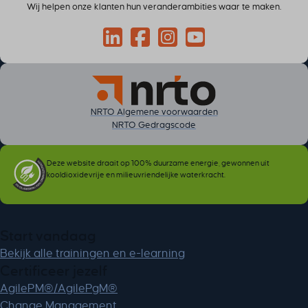
Wij helpen onze klanten hun veranderambities waar te maken.
Connect via LinkedIn
Volg op Facebook
Volg op Instagram
Volg op YouTube
NRTO Algemene voorwaarden
NRTO Gedragscode
Deze website draait op 100% duurzame energie, gewonnen uit
kooldioxidevrije en milieuvriendelijke waterkracht.
Start vandaag
Bekijk alle trainingen en e-learning
Certificeer jezelf
AgilePM®/AgilePgM®
Change Management