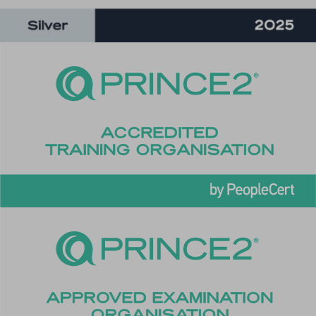
cookieyes-necessary
cookieyes-other
cookieyes-performance
cookieyesID
csmm_menu
ext_name
hsoffset_*
i18next
li_adsId
li_fat_id
MicrosoftApplicationsTelemetryDeviceId
MicrosoftApplicationsTelemetryFirstLaunchTime
perf_*
ph_*_posthog
sc_applied_coupon_profile_id
SLO_GWPT_Show_Hide_tmp