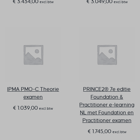
€
3.434,00
€
3.049,00
excl. btw
excl. btw
IPMA PMO-C Theorie
PRINCE2® 7e editie
examen
Foundation &
Practitioner e-learning
€
1.039,00
excl. btw
NL met Foundation en
Practitioner examen
€
1.745,00
excl. btw