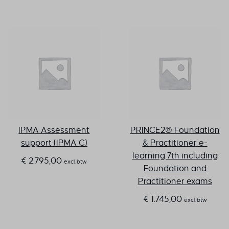
IPMA Assessment
PRINCE2® Foundation
support (IPMA C)
& Practitioner e-
learning 7th including
€
2.795,00
excl. btw
Foundation and
Practitioner exams
€
1.745,00
excl. btw