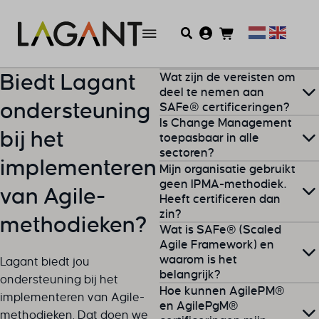
Wat zijn de vereisten om
Biedt Lagant
deel te nemen aan
ondersteuning
SAFe® certificeringen?
Is Change Management
bij het
De vereisten variëren per
toepasbaar in alle
sectoren?
certificering
, maar over het
implementeren
Mijn organisatie gebruikt
algemeen is enige ervaring
Ja, verandermanagement is
geen IPMA-methodiek.
met Agile methodologieën
van Agile-
Heeft certificeren dan
relevant in alle branches.
en projectmanagement
zin?
methodieken?
nuttig. Specifieke details
Wat is SAFe® (Scaled
kunnen variëren, dus
Zeker.
IPMA
is een
Agile Framework) en
waarom is het
raadpleeg de
internationale standaard
Lagant biedt jou
belangrijk?
certificeringspagina voor
voor
ondersteuning bij het
Hoe kunnen AgilePM®
meer informatie.
projectmanagementcompete
implementeren van Agile-
SAFe® is een
framework
dat
en AgilePgM®
Veel bedrijven herkennen en
methodieken. Dat doen we