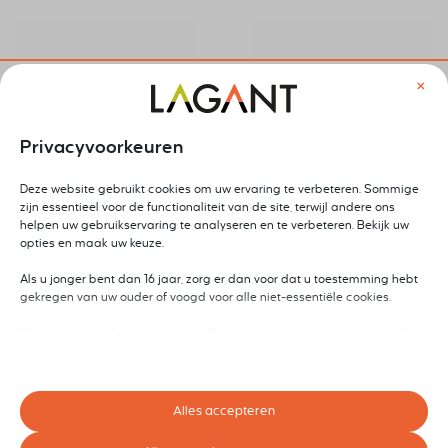
×
Privacyvoorkeuren
Deze website gebruikt cookies om uw ervaring te verbeteren. Sommige
zijn essentieel voor de functionaliteit van de site, terwijl andere ons
PRINCE2® Practitioner
SAFe® DevOps 6.0
helpen uw gebruikservaring te analyseren en te verbeteren. Bekijk uw
opties en maak uw keuze.
training 7th edition
training inclusief
including
examenvoucher
Als u jonger bent dan 16 jaar, zorg er dan voor dat u toestemming hebt
examvoucher (English
gekregen van uw ouder of voogd voor alle niet-essentiële cookies.
€
1.595,00
excl. btw
spoken)
Uw privacy is belangrijk voor ons. U kunt uw cookie-instellingen op elk
moment aanpassen. Voor meer informatie over hoe wij gegevens
€
1.795,00
excl. btw
gebruiken, lees ons privacybeleid. U kunt uw voorkeuren op elk moment
wijzigen door op de instellingenknop hieronder te klikken.
Alles accepteren
Houd er rekening mee dat als u ervoor kiest bepaalde soorten cookies
uit te schakelen, dit uw ervaring op de site en de services die wij kunnen