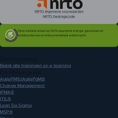
NRTO Algemene voorwaarden
NRTO Gedragscode
Deze website draait op 100% duurzame energie, gewonnen uit
kooldioxidevrije en milieuvriendelijke waterkracht.
Start vandaag
Bekijk alle trainingen en e-learning
Certificeer jezelf
AgilePM®/AgilePgM®
Change Management
IPMA®
ITIL®
Lean Six Sigma
MSP®