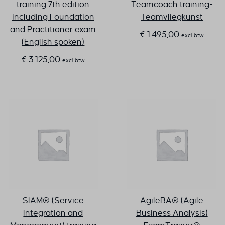
training 7th edition
Teamcoach training-
including Foundation
Teamvliegkunst
and Practitioner exam
€
1.495,00
excl. btw
(English spoken)
€
3.125,00
excl. btw
SIAM® (Service
AgileBA® (Agile
Integration and
Business Analysis)