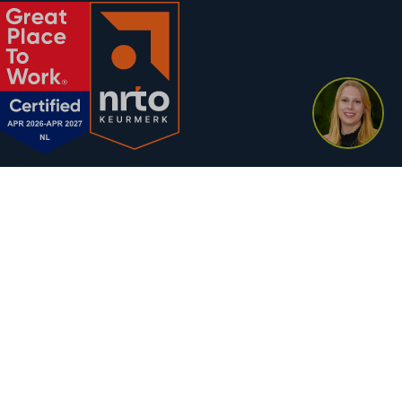
Lagant Management Consultants
Stationsplein 26
3818 LE Amersfoort
ln.tnagal@tcatnoc
+31 (0)85 050 9742
Google Maps
Apple Maps
Onze locatie in Amersfoort ligt pal tegenover de hoofdingang van het NS-
station en is dus eenvoudig per openbaar vervoer bereikbaar.
Kom je met de auto, dan kun je het beste parkeren in de Q-Park P+R
Barchman Wuytierslaan op circa 5 minuten loopafstand van ons kantoor.