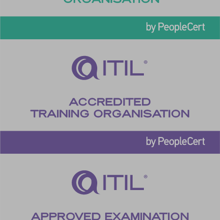
SLO_wptGlobTipTmp
SSID
ssm_au_c
TSVB_UID
ws_form_*_hash
ws_form_debug_height
x_favorite_ids__product
zero-chakra-ui-color-mode