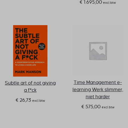
€
1.695,00
excl. btw
Time Management e-
Subtle art of not giving
learning Werk slimmer,
a f*ck
niet harder
€
26,73
excl. btw
€
575,00
excl. btw