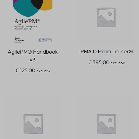
IPMA D ExamTrainer®
AgilePM® Handbook
v3
€
395,00
excl. btw
€
125,00
excl. btw