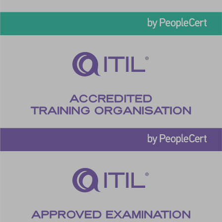
cookieyes-necessary
cookieyes-other
cookieyes-performance
cookieyesID
csmm_menu
ext_name
hsoffset_*
i18next
li_adsId
li_fat_id
MicrosoftApplicationsTelemetryDeviceId
MicrosoftApplicationsTelemetryFirstLaunchTime
perf_*
ph_*_posthog
sc_applied_coupon_profile_id
SLO_GWPT_Show_Hide_tmp