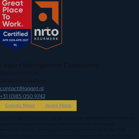
Lagant Management Consultants
Stationsplein 26
3818 LE Amersfoort
ln.tnagal@tcatnoc
+31 (0)85 050 9742
Google Maps
Apple Maps
Onze locatie in Amersfoort ligt pal tegenover de hoofdingang van het NS-
station en is dus eenvoudig per openbaar vervoer bereikbaar.
Kom je met de auto, dan kun je het beste parkeren in de Q-Park P+R
Barchman Wuytierslaan op circa 5 minuten loopafstand van ons kantoor.