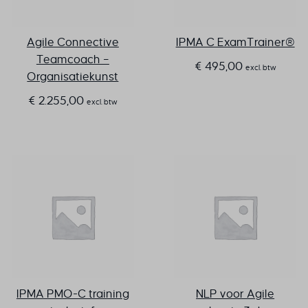
Agile Connective
IPMA C ExamTrainer®
Teamcoach –
€
495,00
excl. btw
Organisatiekunst
€
2.255,00
excl. btw
IPMA PMO-C training
NLP voor Agile