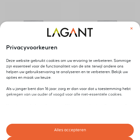
×
Privacyvoorkeuren
Deze website gebruikt cookies om uw ervaring te verbeteren. Sommige
AgilePM® V3
Agile Connective
zijn essentieel voor de functionaliteit van de site, terwijl andere ons
Foundation training
Teamcoach training-
helpen uw gebruikservaring te analyseren en te verbeteren. Bekijk uw
opties en maak uw keuze.
inclusief
Meekrijgkunst
examenvoucher
Als u jonger bent dan 16 jaar, zorg er dan voor dat u toestemming hebt
€
1.495,00
excl. btw
gekregen van uw ouder of voogd voor alle niet-essentiële cookies.
€
1.950,00
excl. btw
Uw privacy is belangrijk voor ons. U kunt uw cookie-instellingen op elk
moment aanpassen. Voor meer informatie over hoe wij gegevens
gebruiken, lees ons privacybeleid. U kunt uw voorkeuren op elk moment
Nieuw
wijzigen door op de instellingenknop hieronder te klikken.
Alles accepteren
Houd er rekening mee dat als u ervoor kiest bepaalde soorten cookies
uit te schakelen, dit uw ervaring op de site en de services die wij kunnen