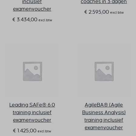
inclusief
coaches in 3 dagen
examenvoucher
€
2.595,00
excl. btw
€
3.434,00
excl. btw
Leading SAFe® 6.0
AgileBA® (Agile
training inclusief
Business Analysis)
examenvoucher
training inclusief
examenvoucher
€
1.425,00
excl. btw