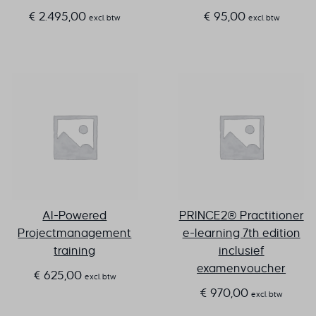
€
2.495,00
€
95,00
excl. btw
excl. btw
AI-Powered
PRINCE2® Practitioner
Projectmanagement
e-learning 7th edition
training
inclusief
examenvoucher
€
625,00
excl. btw
€
970,00
excl. btw