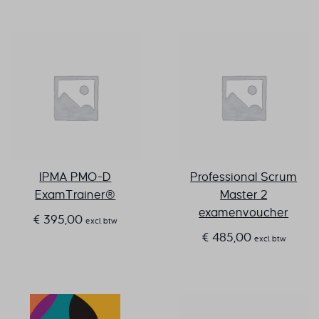
IPMA PMO-D
Professional Scrum
ExamTrainer®
Master 2
examenvoucher
€
395,00
excl. btw
€
485,00
excl. btw