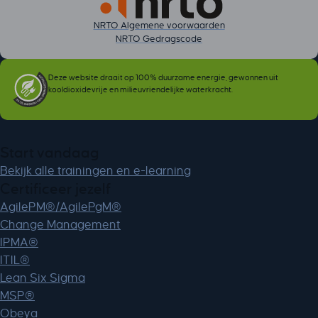
NRTO Algemene voorwaarden
NRTO Gedragscode
Deze website draait op 100% duurzame energie, gewonnen uit
kooldioxidevrije en milieuvriendelijke waterkracht.
Start vandaag
Bekijk alle trainingen en e-learning
Certificeer jezelf
AgilePM®/AgilePgM®
Change Management
IPMA®
ITIL®
Lean Six Sigma
MSP®
Obeya