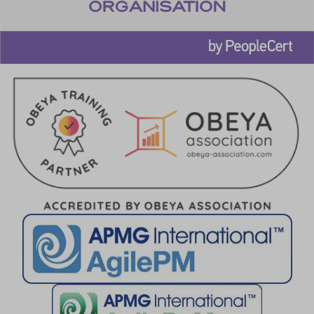
SLO_wptGlobTipTmp
SSID
ssm_au_c
TSVB_UID
ws_form_*_hash
ws_form_debug_height
x_favorite_ids__product
zero-chakra-ui-color-mode