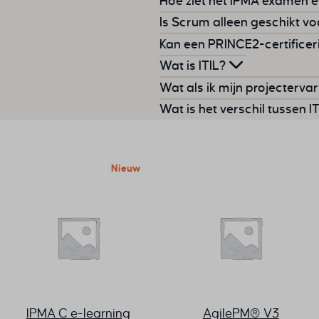
Hoe ziet het IPMA examen e
checken of het project nog
ongeveer 40 uur aan zelfstu
jou uitkomt.
Een certificaat toont je
vaa
je werk.
Is Scrum alleen geschikt vo
je carrière. Het vergroot j
Hoe het examen eruitziet, h
PRINCE2 Practitioner
: voor
Kan een PRINCE2-certificer
Zo is er altijd een manier v
learning vind je een uitgeb
Nee, Scrum wordt in allerle
ongeveer 60 uur aan zelfstu
Wat is ITIL?
jouw niveau eruitziet en wat
Eens in de 3 tot 5 jaar komt 
Wat als ik mijn projecterva
examen in!
methode altijd aansluiten o
ITIL is een verzameling
best
Wat is het verschil tussen I
certificering heb je in princ
organisaties om IT-dienste
Dit is een van de grootste f
aantekeningen bij te houden 
ITIL richt zich op servicem
Wil je je kennis van PRINCE
eigen rol. Met een gestructu
integreert binnen één organi
maximaal 1 jaar verschil zit
Nieuw
samenvatten en heb je met
7 is net uit, dan mag jij mee
Heb je bijvoorbeeld versie 5
Daarna mag je door naar Pra
Een
PRINCE2 Practitioner-ce
kiezen jouw certificering te
IPMA C e-learning
AgilePM® V3