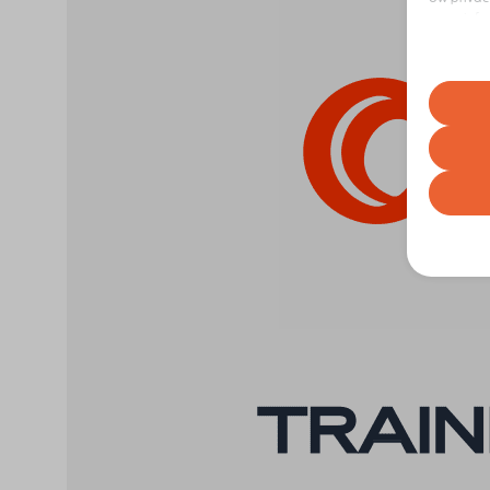
meer info
elk momen
Houd er r
ervaring 
Essent
Essenti
werkin
volgen
Analy
Statist
asenha
bezoek
cb_sess
cookiey
Marke
googtra
Market
_clsk
gepers
interco
_ga
website
interco
_ga_*
mhcook
ajs_an
Andere