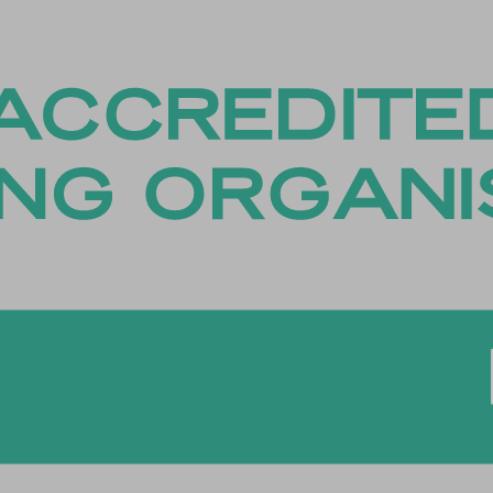
es-analytics
es-functional
es-necessary
es-other
es-performance
esID
menu
me
_*
ftApplicationsTelemetryDeviceId
ftApplicationsTelemetryFirstLaunchTime
osthog