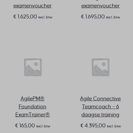
examenvoucher
examenvoucher
€
1.625,00
€
1.695,00
excl. btw
excl. btw
AgilePM®
Agile Connective
Foundation
Teamcoach – 6
ExamTrainer®
daagse training
€
165,00
€
4.395,00
excl. btw
excl. btw