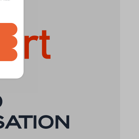
euren op
t uw
correcte
gebruiker
nze
e