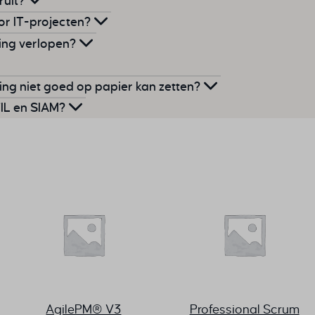
ruit?
 voldoende waarde oplevert.
die.
rdigheden
aan en biedt je een sterke uitgangspositie in
or IT-projecten?
e kansen op promotie en succes bij verandermanagement.
angt af van het niveau waarop je
examen
doet. In de e-
 een PRINCE2 Practitioner-certificering besteed je
ing verlopen?
an jezelf ontwikkelen die past in jouw drukke agenda!
reide examentrainer. Hier ontdek je hoe een examen op
i sectoren toegepast, zoals marketing, HR en operations.
die.
 je kunt verwachten. Zo ga je altijd goed voorbereid je
er een nieuwe versie van PRINCE2 uit. Zo blijft de
ring niet goed op papier kan zetten?
p de praktijk van nu. Een PRINCE2 Foundation-
 practices
voor
IT-servicemanagement
. Het helpt
TIL en SIAM?
ipe voor het leven.
n beter af te stemmen op de behoeften van hun klanten.
rustraties onder kandidaten. Het helpt om regelmatig
over je projecten: doelen, uitdagingen, resultaten en je
anagement, terwijl SIAM meerdere IT-leveranciers
2 verdiepen en doorgaan met Practitioner, dan mag er
reerd logboek of portfolio kun je dit makkelijker
satie.
ten met de huidige PRINCE2-versie. Stel, PRINCE2 versie
een houvast voor je
IPMA
-documentatie.
doen met de Practitionertraining als je versie 6 of 7 hebt.
, dan kun je je Foundation versie 7 in 3 weken halen.
ctitioner.
rtificering
verloopt na 3 jaar. Na die 3 jaar kun je ervoor
 laten verlengen door opnieuw de training te volgen.
AgilePM® V3
Professional Scrum