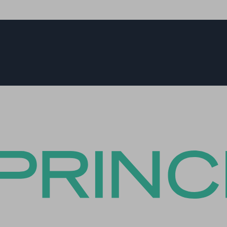
ategorie omvat alle cookies, domeinen en services die niet in de andere specifi
SID
th_analytics_date_range
ieën vallen of niet duidelijk zijn gecategoriseerd.
Id
rent
Details weergeven
rrent_add
tn_id_UMCWuWALoU
session_id
t
w
merce_cart_hash
st_add
merce_items_in_cart
grations
m-device-id-*
ss_logged_in_*
ssion
ite_accepts_marketing
58-d3e0-4007-8e38-f94d902144b5
ss_test_cookie
ata
ite_checkout_email
g
ite_checkout_token
commerce_session_*
el
ings-*
d_in_user
ock-maintenance
ings-time-*
ion
sent
Enabled
es-advertisement