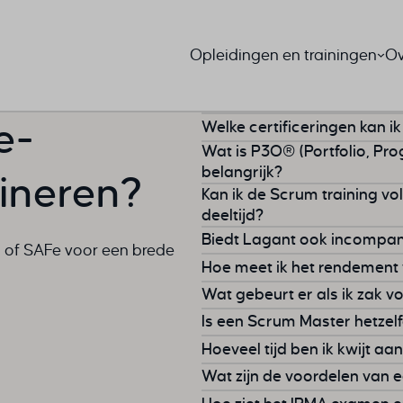
Opleidingen en trainingen
Ov
e-
Welke certificeringen kan 
Wat is P3O® (Portfolio, Pr
Veel professionals combin
belangrijk?
bineren?
Kan ik de Scrum training vol
P3O® biedt een raamwerk v
deeltijd?
structuren voor portfoli
Biedt Lagant ook incompan
M of SAFe voor een brede
Je volgt een
Scrum-training
projectmanagement. Het help
Hoe meet ik het rendement va
wensen. Je kunt kiezen voor
Ja, Lagant verzorgt incomp
Wat gebeurt er als ik zak 
learning ernaast.
incompanytraining al inter
Een van de grootste frustra
Is een Scrum Master hetzel
Definieer daarom bij de sta
Oeps, gezakt voor je exame
Als overdag een training volg
Voorafgaand aan de incomp
Hoeveel tijd ben ik kwijt a
en de opdrachtgever vast we
nog een keer aanmelden voor
Nee, een Scrum Master facili
begeleiden door onze train
duiken samen in de vragen e
Wat zijn de voordelen van
sprints om resultaten snel t
altijd aan je trainer voorleg
projectmanager de gehele p
PRINCE2 Foundation
: voor
waarin jij je vragen voorleg
werkzaamheden. Zo weet je z