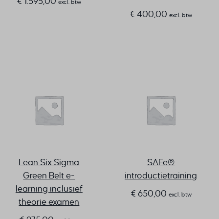
€
1.595,00
excl. btw
€
400,00
excl. btw
Lean Six Sigma
SAFe®
Green Belt e-
introductietraining
learning inclusief
€
650,00
excl. btw
theorie examen