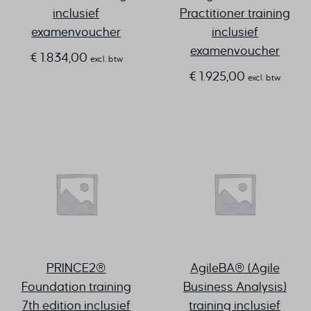
inclusief
Practitioner training
examenvoucher
inclusief
examenvoucher
€
1.834,00
excl. btw
€
1.925,00
excl. btw
PRINCE2®
AgileBA® (Agile
Foundation training
Business Analysis)
7th edition inclusief
training inclusief