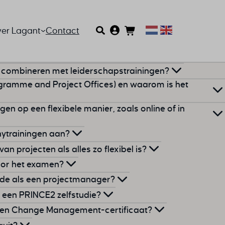
er Lagant
Contact
ik combineren met leiderschapstrainingen?
ogramme and Project Offices) en waarom is het
eren NLP met Agile Coaching of Change Management.
gen op een flexibele manier, zoals online of in
oor het opzetten en beheren van ondersteunende
omanagement, programmamanagement en
ytrainingen aan?
op de manier die het best aansluit op jouw agenda en
t organisaties om effectiever en efficiënter te werken.
n projecten als alles zo flexibel is?
 een klassikale opleiding met een uitgebreide e-
anytrainingen door het hele land.
Wist je dat een
voor het examen?
essant kan zijn vanaf 4 deelnemers?
ties bij AgilePM en AgilePgM is het bepalen van ROI.
fde als een projectmanager?
rt heldere KPI’s en meetpunten. Stel samen met het team
n… Geen zorgen, dat kan gebeuren. Je kunt je gewoon
en lastig is voor jou, kun je je ook 1-op-1 laten
anytraining doen we een uitgebreide intake. We
an een PRINCE2 zelfstudie?
lke resultaten je per fase wilt behalen. Gebruik korte
 een examen. En als je nog vragen hebt, kun je die
teert het team en optimaliseert processen, terwijl een
ers. Jullie plannen dan samen contactmomenten in
n voorbeelden die aansluiten op jullie dagelijkse
 een Change Management-certificaat?
e valideren, en herzie je business case regelmatig om te
gen.
rojectstructuur beheert.
 een
PRINCE2
Foundation-certificering besteed je
t. De e-learning bestudeer je zelfstandig wanneer dat
eker dat je alles wat je leert, meteen kunt toepassen in