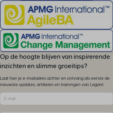
av_tunnel
wp-settings-time-*
brf-unlock-maintenance
cky-action
cky-consent
cookiesEnabled
cookieyes-advertisement
cookieyes-analytics
cookieyes-functional
Op de hoogte blijven van inspirerende
cookieyes-necessary
inzichten en slimme groeitips?
cookieyes-other
cookieyes-performance
Laat hier je e-mailadres achter en ontvang als eerste de
cookieyesID
nieuwste updates, artikelen en trainingen van Lagant.
csmm_menu
ext_name
Sectie
hsoffset_*
i18next