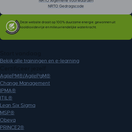
NRTO Algemene voorwaarden
NRTO Gedragscode
Deze website draait op 100% duurzame energie, gewonnen uit
kooldioxidevrije en milieuvriendelijke waterkracht.
Start vandaag
Bekijk alle trainingen en e-learning
Certificeer jezelf
AgilePM®/AgilePgM®
Change Management
IPMA®
ITIL®
Lean Six Sigma
MSP®
Obeya
PRINCE2®