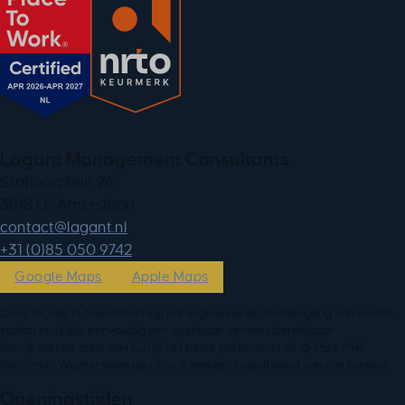
Lagant Management Consultants
Stationsplein 26
3818 LE Amersfoort
ln.tnagal@tcatnoc
+31 (0)85 050 9742
Google Maps
Apple Maps
Onze locatie in Amersfoort ligt pal tegenover de hoofdingang van het NS-
station en is dus eenvoudig per openbaar vervoer bereikbaar.
Kom je met de auto, dan kun je het beste parkeren in de Q-Park P+R
Barchman Wuytierslaan op circa 5 minuten loopafstand van ons kantoor.
Openingstijden