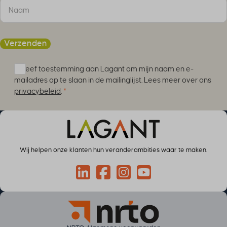
li_adsId
li_fat_id
MicrosoftApplicationsTelemetryDeviceId
Verzenden
MicrosoftApplicationsTelemetryFirstLaunchTime
perf_*
Ik geef toestemming aan Lagant om mijn naam en e-
ph_*_posthog
mailadres op te slaan in de mailinglijst. Lees meer over ons
sc_applied_coupon_profile_id
privacybeleid
.
*
SLO_GWPT_Show_Hide_tmp
SLO_wptGlobTipTmp
SSID
ssm_au_c
Wij helpen onze klanten hun veranderambities waar te maken.
TSVB_UID
ws_form_*_hash
Connect via LinkedIn
Volg op Facebook
Volg op Instagram
Volg op YouTube
ws_form_debug_height
x_favorite_ids__product
zero-chakra-ui-color-mode