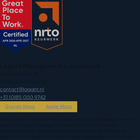
Lagant Management Consultants
Stationsplein 26
3818 LE Amersfoort
ln.tnagal@tcatnoc
+31 (0)85 050 9742
Google Maps
Apple Maps
Onze locatie in Amersfoort ligt pal tegenover de hoofdingang van het NS-
station en is dus eenvoudig per openbaar vervoer bereikbaar.
Kom je met de auto, dan kun je het beste parkeren in de Q-Park P+R
Barchman Wuytierslaan op circa 5 minuten loopafstand van ons kantoor.