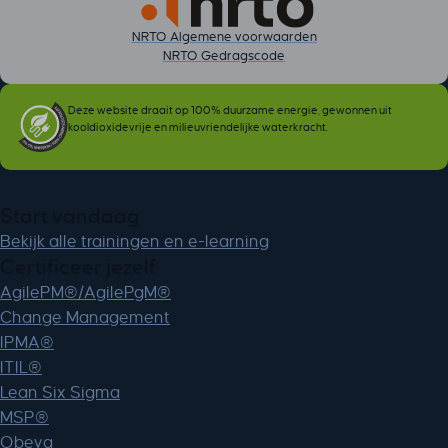
NRTO Algemene voorwaarden
NRTO Gedragscode
Deze website draait op 100% duurzame energie, gewonnen uit
kooldioxidevrije en milieuvriendelijke waterkracht.
Start vandaag
Bekijk alle trainingen en e-learning
Certificeer jezelf
AgilePM®/AgilePgM®
Change Management
IPMA®
ITIL®
Lean Six Sigma
MSP®
Obeya