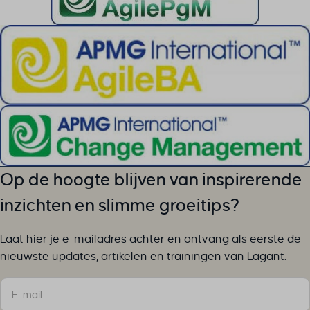
SID
wp-settings-*
x_logged_in_user
av_tunnel
wp-settings-time-*
brf-unlock-maintenance
cky-action
cky-consent
cookiesEnabled
cookieyes-advertisement
cookieyes-analytics
cookieyes-functional
cookieyes-necessary
Op de hoogte blijven van inspirerende
cookieyes-other
inzichten en slimme groeitips?
cookieyes-performance
cookieyesID
Laat hier je e-mailadres achter en ontvang als eerste de
csmm_menu
nieuwste updates, artikelen en trainingen van Lagant.
ext_name
Sectie
hsoffset_*
i18next