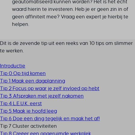
geautomatiseerd kunnen worden? Het is het écht
waard hierin te investeren. Heb je er geen zin in of
geen affiniteit mee? Vraag een expert je hierbij te
helpen.
Dit is de zevende tip uit een reeks van 10 tips om slimmer
te werken.
Introductie
Tip 0 Op tijd komen
Tip 1 Maak een dagplanning
Tip 2 Focus op waar je zelf invloed op hebt
Tip 3 Afspraken met jezelf nakomen
Tip 4 L.E.U.K. eerst
Tip 5 Maak je hoofd leeg
Tip 6 Doe één ding tegelijk en maak het af!
Tip 7 Cluster activiteiten
Tip 8 Creëer een opgeruimde werkplek