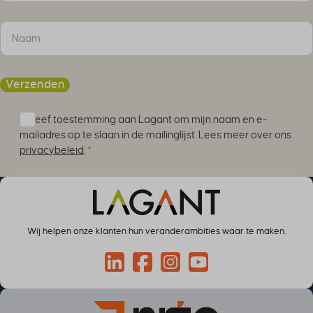
li_adsId
li_fat_id
MicrosoftApplicationsTelemetryDeviceId
MicrosoftApplicationsTelemetryFirstLaunchTime
Verzenden
perf_*
ph_*_posthog
Ik geef toestemming aan Lagant om mijn naam en e-
mailadres op te slaan in de mailinglijst. Lees meer over ons
sc_applied_coupon_profile_id
privacybeleid
.
*
SLO_GWPT_Show_Hide_tmp
SLO_wptGlobTipTmp
SSID
ssm_au_c
Wij helpen onze klanten hun veranderambities waar te maken.
TSVB_UID
ws_form_*_hash
Connect via LinkedIn
Volg op Facebook
Volg op Instagram
Volg op YouTube
ws_form_debug_height
x_favorite_ids__product
zero-chakra-ui-color-mode