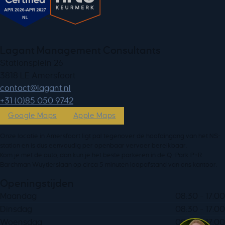
Lagant Management Consultants
Stationsplein 26
3818 LE Amersfoort
ln.tnagal@tcatnoc
+31 (0)85 050 9742
Google Maps
Apple Maps
Onze locatie in Amersfoort ligt pal tegenover de hoofdingang van het NS-
station en is dus eenvoudig per openbaar vervoer bereikbaar.
Kom je met de auto, dan kun je het beste parkeren in de Q-Park P+R
Barchman Wuytierslaan op circa 5 minuten loopafstand van ons kantoor.
Openingstijden
Maandag
08:30 - 17:00
Dinsdag
08:30 - 17:00
Woensdag
08:30 - 17:00