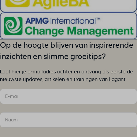
MicrosoftApplicationsTelemetryDeviceId
MicrosoftApplicationsTelemetryFirstLaunchTime
perf_*
ph_*_posthog
sc_applied_coupon_profile_id
Op de hoogte blijven van inspirerende
SLO_GWPT_Show_Hide_tmp
inzichten en slimme groeitips?
SLO_wptGlobTipTmp
SSID
Laat hier je e-mailadres achter en ontvang als eerste de
ssm_au_c
nieuwste updates, artikelen en trainingen van Lagant.
TSVB_UID
Sectie
ws_form_*_hash
ws_form_debug_height
x_favorite_ids__product
zero-chakra-ui-color-mode