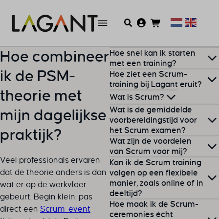
Hoe snel kan ik starten
Hoe combineer
met een training?
ik de PSM-
Hoe ziet een Scrum-
Met de e-learning kun je
training bij Lagant eruit?
theorie met
vandaag al starten!
Wat is Scrum?
Zodra jouw aanmelding
Wat is de gemiddelde
mijn dagelijkse
De datum van de eerste
compleet is, krijg je direct
Scrum
is de meest populaire
voorbereidingstijd voor
trainingsdag op locatie vind
toegang tot je online
het Scrum examen?
methode binnen Agile-
praktijk?
Wat zijn de voordelen
je
hier
.
leeromgeving
. Daar vind je
projectmanagement. Met
Zodra je de
trainingsdagen
van Scrum voor mij?
ook een ExamenTrainer. Zo
Scrum werk je iteratief, in
Veel professionals ervaren
En ben je meteen
Kan ik de Scrum training
hebt afgerond en de e-
kunnen we tijdens de
korte sprints, waardoor je
Werken met Scrum biedt jou
dat de theorie anders is dan
volgen op een flexibele
nieuwsgierig
hoe snel je
learning goed hebt
trainingsdagen meer tijd
snel kunt inspelen op
manier, zoals online of in
als
projectmanager
veel
wat er op de werkvloer
examen kunt doen? Zodra je
bestudeerd, ben je
besteden aan oefeningen
veranderingen.
deeltijd?
voordelen, bijvoorbeeld:
gebeurt. Begin klein: pas
start, duurt het ongeveer 1
maximaal nog 20 uur kwijt
en specifieke vragen uit de
Hoe maak ik de Scrum-
direct één
Scrum-event
tot 1,5 maand voor je
aan het extra oefenen met
Je volgt een
Scrum-training
ceremonies écht
groep.
meer controle over de