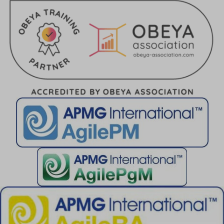
cky-action
cky-consent
cookiesEnabled
cookieyes-advertisement
cookieyes-analytics
cookieyes-functional
cookieyes-necessary
cookieyes-other
cookieyes-performance
cookieyesID
csmm_menu
ext_name
hsoffset_*
i18next
li_adsId
li_fat_id