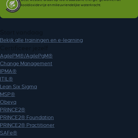
kooldioxidevrije en milieuvriendelijke waterkracht.
Start vandaag
Bekijk alle trainingen en e-learning
Certificeer jezelf
AgilePM®/AgilePgM®
Change Management
IPMA®
ITIL®
Lean Six Sigma
MSP®
Obeya
PRINCE2®
PRINCE2® Foundation
PRINCE2® Practitioner
SAFe®