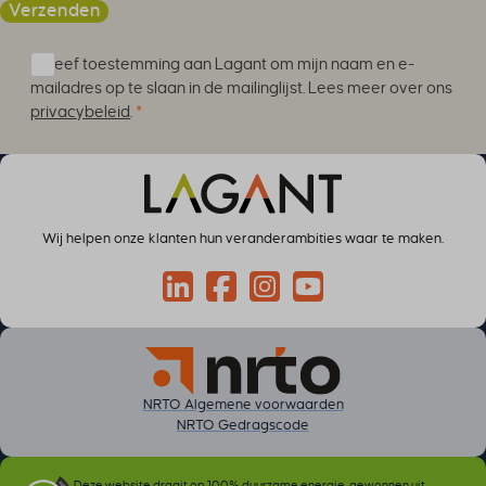
Verzenden
Ik geef toestemming aan Lagant om mijn naam en e-
mailadres op te slaan in de mailinglijst. Lees meer over ons
privacybeleid
.
*
Wij helpen onze klanten hun veranderambities waar te maken.
Connect via LinkedIn
Volg op Facebook
Volg op Instagram
Volg op YouTube
NRTO Algemene voorwaarden
NRTO Gedragscode
Deze website draait op 100% duurzame energie, gewonnen uit