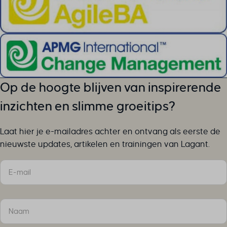
ph_*_posthog
sc_applied_coupon_profile_id
SLO_GWPT_Show_Hide_tmp
SLO_wptGlobTipTmp
SSID
ssm_au_c
Op de hoogte blijven van inspirerende
TSVB_UID
ws_form_*_hash
inzichten en slimme groeitips?
ws_form_debug_height
Laat hier je e-mailadres achter en ontvang als eerste de
x_favorite_ids__product
nieuwste updates, artikelen en trainingen van Lagant.
zero-chakra-ui-color-mode
Sectie