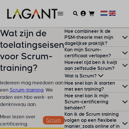
Hoe combineer ik de
Wat zijn de
PSM-theorie met mijn
toelatingseisen
dagelijkse praktijk?
Kan mijn Scrum-
voor Scrum-
Veel professionals ervaren
certificaat verlopen?
Hoeveel tijd ben ik kwijt
dat de theorie anders is dan
training?
Een
certificaat
van
aan zelfstudie Scrum?
wat er op de werkvloer
Scrum.org blijft altijd geldig,
Wat is Scrum?
gebeurt. Begin klein: pas
Reken op zo’n 30 tot 50 uur
fijn toch? Hercertificeren is
Iedereen mag meedoen aan
Hoe snel kan ik starten
direct één
Scrum-event
aan zelfstudie. Hieronder
Scrum
is de meest populaire
met een training?
dus niet nodig.
een
Scrum-training
. We
(bijvoorbeeld de Daily
valt zowel het bestuderen
Hoe snel kan ik mijn
methode binnen Agile-
raden een hbo werk- en
Scrum) toe zoals het
Met de e-learning kun je
Scrum-certificering
van de lesstof als de
projectmanagement. Met
denkniveau aan.
‘volgens het boekje’ moet,
behalen?
vandaag al starten!
voorbereiding van het
Scrum werk je iteratief, in
en ervaar hoe dat uitpakt.
Kan ik de Scrum training
examen
.
Meer lezen over
korte sprints, waardoor je
Kies je ervoor om zelf aan de
Evalueer wat goed ging en
volgen op een flexibele
Scrum
De datum van de eerste
certificering:
snel kunt inspelen op
manier, zoals online of in
slag te gaan met de e-
wat er beter kan. Zo bouw je
trainingsdag op locatie vind