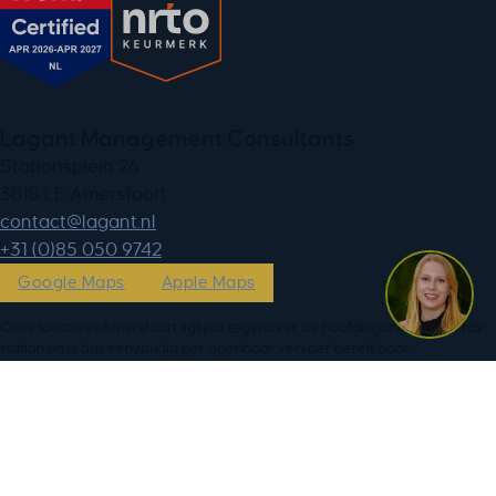
Lagant Management Consultants
Stationsplein 26
3818 LE Amersfoort
ln.tnagal@tcatnoc
+31 (0)85 050 9742
Google Maps
Apple Maps
Onze locatie in Amersfoort ligt pal tegenover de hoofdingang van het NS-
station en is dus eenvoudig per openbaar vervoer bereikbaar.
Kom je met de auto, dan kun je het beste parkeren in de Q-Park P+R
Barchman Wuytierslaan op circa 5 minuten loopafstand van ons kantoor.
Openingstijden
Maandag
08:30 - 17:00
Dinsdag
08:30 - 17:00