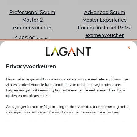
Professional Scrum
Advanced Scrum
Master 2
Master Experience
examenvoucher
training inclusief PSM2
examenvoucher
€
485,00
excl. btw
€
1.635,00
×
excl. btw
Privacyvoorkeuren
Deze website gebruikt cookies om uw ervaring te verbeteren. Sommige
zijn essentieel voor de functionaliteit van de site, terwijl andere ons
helpen uw gebruikservaring te analyseren en te verbeteren. Bekijk uw
opties en maak uw keuze.
Als u jonger bent dan 16 jaar, zorg er dan voor dat u toestemming hebt
gekregen van uw ouder of voogd voor alle niet-essentiële cookies.
Uw privacy is belangrijk voor ons. U kunt uw cookie-instellingen op elk
moment aanpassen. Voor meer informatie over hoe wij gegevens
gebruiken, lees ons privacybeleid. U kunt uw voorkeuren op elk moment