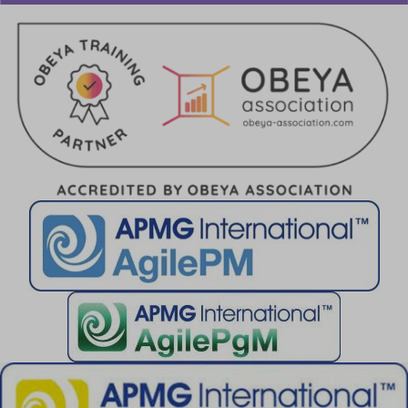
cookieyes-advertisement
cookieyes-analytics
cookieyes-functional
cookieyes-necessary
cookieyes-other
cookieyes-performance
cookieyesID
csmm_menu
ext_name
hsoffset_*
i18next
li_adsId
li_fat_id
MicrosoftApplicationsTelemetryDeviceId
MicrosoftApplicationsTelemetryFirstLaunchTime
perf_*