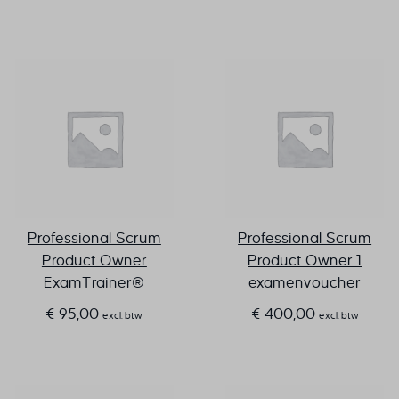
de Product Owner. Het is dus
een andere manier van
werken, waarbij de Scrum
Master ondersteunt in plaats
van strikt te sturen.
Professional Scrum
Professional Scrum
Product Owner
Product Owner 1
ExamTrainer®
examenvoucher
€
95,00
€
400,00
excl. btw
excl. btw