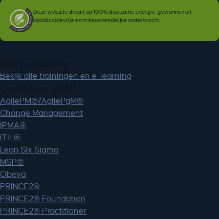
Deze website draait op 100% duurzame energie, gewonnen uit
kooldioxidevrije en milieuvriendelijke waterkracht.
Start vandaag
Bekijk alle trainingen en e-learning
Certificeer jezelf
AgilePM®/AgilePgM®
Change Management
IPMA®
ITIL®
Lean Six Sigma
MSP®
Obeya
PRINCE2®
PRINCE2® Foundation
PRINCE2® Practitioner