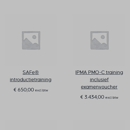
SAFe®
IPMA PMO-C training
introductietraining
inclusief
examenvoucher
€
650,00
excl. btw
€
3.434,00
excl. btw