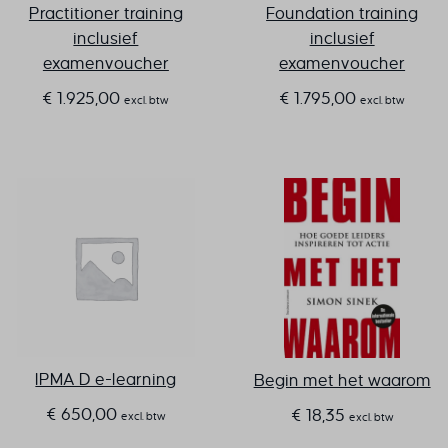
Practitioner training
Foundation training
inclusief
inclusief
examenvoucher
examenvoucher
€
1.925,00
€
1.795,00
excl. btw
excl. btw
IPMA D e-learning
Begin met het waarom
€
650,00
€
18,35
excl. btw
excl. btw