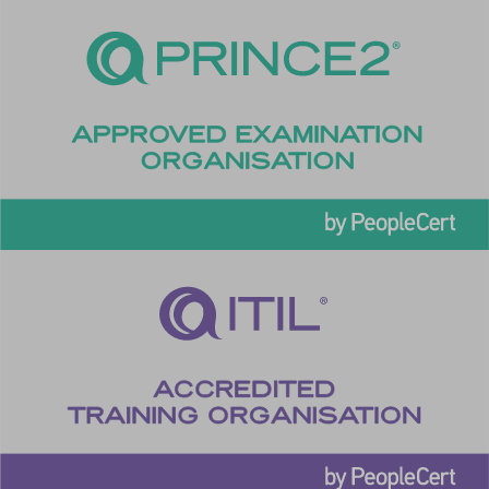
ph_*_posthog
sc_applied_coupon_profile_id
SLO_GWPT_Show_Hide_tmp
SLO_wptGlobTipTmp
SSID
ssm_au_c
TSVB_UID
ws_form_*_hash
ws_form_debug_height
x_favorite_ids__product
zero-chakra-ui-color-mode