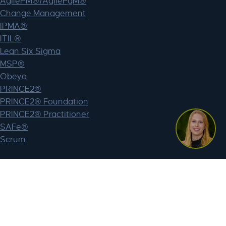
AgilePM®/AgilePgM®
Change Management
IPMA®
ITIL®
Lean Six Sigma
MSP®
Obeya
PRINCE2®
PRINCE2® Foundation
PRINCE2® Practitioner
SAFe®
Scrum
Webshop
Mijn account
BTW vrijstelling
Registreer voor een bedrijfsaccount
Lagant