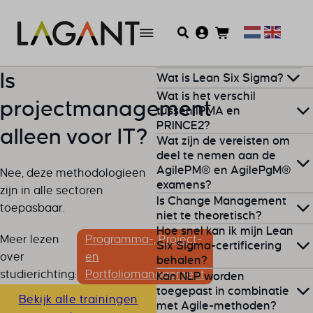
Is
Wat is Lean Six Sigma?
Wat is het verschil
projectmanagement
Lean Six Sigma is een
tussen IPMA en
PRINCE2?
methodologie
waarmee
alleen voor IT?
Wat zijn de vereisten om
processen worden
PRINCE2
is procesgericht en
deel te nemen aan de
geoptimaliseerd door
AgilePM® en AgilePgM®
biedt een duidelijke
Nee, deze methodologieën
verspilling te verminderen
examens?
structuur, terwijl
IPMA
zich
zijn in alle sectoren
en kwaliteit te verhogen. Het
Is Change Management
richt op de ontwikkeling van
toepasbaar.
combineert Lean-principes
Voor de AgilePM®
niet te theoretisch?
projectmanagementcompete
Hoe snel kan ik mijn Lean
met statistische analyses
Foundation-certificering zijn
Meer lezen
Programma-, Project-
en de rol van de
Bij Lagant combineren we
Six Sigma-certificering
van Six Sigma.
er geen formele
vereisten
.
over
en
projectmanager.
behalen?
theorie
met praktische
Voor de Practitioner-niveaus
studierichting:
Portfoliomanagement
Kan NLP worden
voorbeelden. Door onze
wordt aanbevolen om eerst
De
certificering
kan
toegepast in combinatie
flipped classroom-methode
Bekijk alle trainingen
de Foundation-certificering
met Agile-methoden?
afhankelijk van het niveau