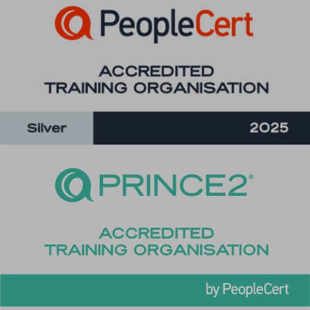
cookieyes-advertisement
cookieyes-analytics
cookieyes-functional
cookieyes-necessary
cookieyes-other
cookieyes-performance
cookieyesID
csmm_menu
ext_name
hsoffset_*
i18next
li_adsId
li_fat_id
MicrosoftApplicationsTelemetryDeviceId
MicrosoftApplicationsTelemetryFirstLaunchTime
perf_*