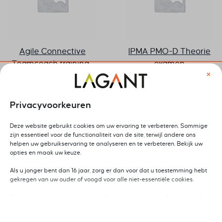
Agile Connective
IPMA PMO-D Theorie
Teamcoach training-
examen
×
Meekrijgkunst
€
799,00
excl. btw
€
1.495,00
excl. btw
Privacyvoorkeuren
Deze website gebruikt cookies om uw ervaring te verbeteren. Sommige
zijn essentieel voor de functionaliteit van de site, terwijl andere ons
helpen uw gebruikservaring te analyseren en te verbeteren. Bekijk uw
opties en maak uw keuze.
Als u jonger bent dan 16 jaar, zorg er dan voor dat u toestemming hebt
gekregen van uw ouder of voogd voor alle niet-essentiële cookies.
Uw privacy is belangrijk voor ons. U kunt uw cookie-instellingen op elk
moment aanpassen. Voor meer informatie over hoe wij gegevens
gebruiken, lees ons privacybeleid. U kunt uw voorkeuren op elk moment