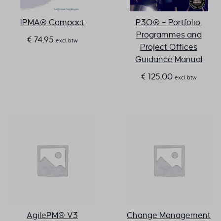
de kans dat veranderingen
rolverdelingen duidelijk: wie
worden doorgezet.
IPMA® Compact
P3O® – Portfolio,
bewaakt de voortgang, wie
Programmes and
is verantwoordelijk voor
€
74,95
excl. btw
Project Offices
updates? Deze governance
Guidance Manual
voorkomt dat verbeteringen
na verloop van tijd
€
125,00
excl. btw
verwateren.
AgilePM® V3
Change Management